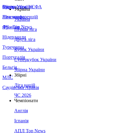
Збірна України
Італія
Суперкубок УЄФА
Україна
Німеччина
Ліга конференцій
Україна
Франція
ЛЧ - Top News
Перша ліга
Нідерланди
Друга ліга
Туреччина
Кубок України
Португалія
Суперкубок України
Бельгія
Збірна України
Збірні
МЛС
Ліга націй
Саудівська Аравія
ЧС 2026
Чемпіонати
Англія
Іспанія
АПЛ Top News