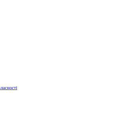
ласності