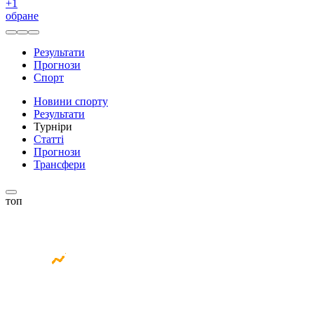
+
1
обране
Результати
Прогнози
Спорт
Новини спорту
Результати
Турніри
Статті
Прогнози
Трансфери
топ