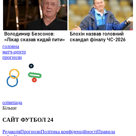
головна
матч-центр
прогнози
олімпіада
Більше
САЙТ ФУТБОЛ 24
Редакція
Прогнози
Політика конфіденційності
Правила