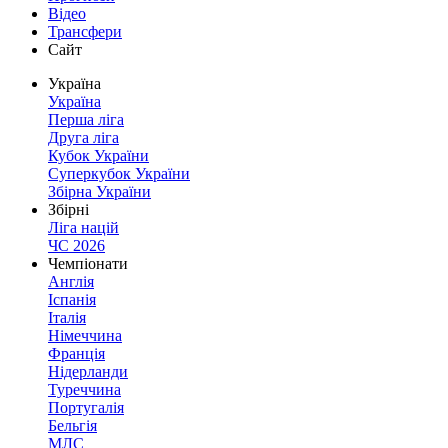
Відео
Трансфери
Сайт
Україна
Україна
Перша ліга
Друга ліга
Кубок України
Суперкубок України
Збірна України
Збірні
Ліга націй
ЧС 2026
Чемпіонати
Англія
Іспанія
Італія
Німеччина
Франція
Нідерланди
Туреччина
Португалія
Бельгія
МЛС