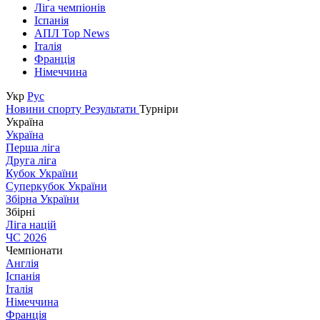
Ліга чемпіонів
Іспанія
АПЛ Top News
Італія
Франція
Німеччина
Укр
Рус
Новини спорту
Результати
Турніри
Україна
Україна
Перша ліга
Друга ліга
Кубок України
Суперкубок України
Збірна України
Збірні
Ліга націй
ЧС 2026
Чемпіонати
Англія
Іспанія
Італія
Німеччина
Франція