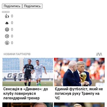
Поділитись
Поділитись
️👍
0
️🔥
0
️😄
0
️😢
0
️🤬
0