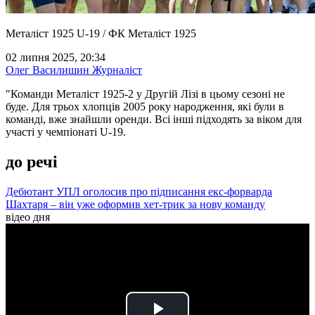
Металіст 1925 U-19 / ФК Металіст 1925
02 липня 2025, 20:34
Олег Василишин
Журналіст
"Команди Металіст 1925-2 у Другій Лізі в цьому сезоні не
буде. Для трьох хлопців 2005 року народження, які були в
команді, вже знайшли оренди. Всі інші підходять за віком для
участі у чемпіонаті U-19.
до речі
Дебютант УПЛ оголосив про підписання екс-форварда
Шахтаря – він уже оформив хет-трик за нову команду
відео дня