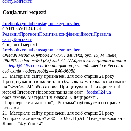
сайту
Контакти
Соціальні мережі
facebook
x
youtube
instagram
telegram
viber
САЙТ ФУТБОЛ 24
Редакція
Прогнози
Політика конфіденційності
Правила
сайту
Контакти
Соціальні мережі
facebook
x
youtube
instagram
telegram
viber
Онлайн-медіа «Футбол 24»
пл. Галицька, буд. 15, м. Львів,
79008
Телефон +380 (32) 229-77-77
Адреса електронної пошти
—
legal@24tv.com.ua
Ідентифікатор онлайн-медіа в Реєстрі
суб’єктів у сфері медіа — R40-06058
21+
Матеріали сайту призначені для осіб старше 21 року
При цитуванні і використанні будь-яких матеріалів посилання
на "Футбол 24" обов'язкове. При цитуванні і використанні в
мережі Інтернет гіперпосилання на сайт
football24.ua
обов'язкове. Матеріали зі знаком "Спецпроект",
"Партнерський матеріал", "Реклама" публікуємо на правах
реклами.
21+
Матеріали сайту призначені для осіб старше 21 року
Усi права захищенi. © 2005 -
2026
, ПрАТ "Телерадіокомпанія
Люкс". "Футбол 24".