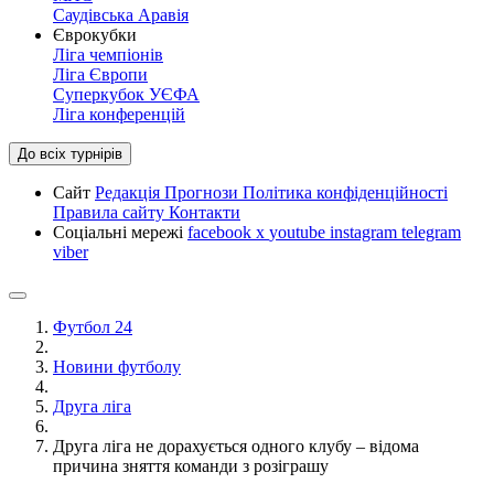
Саудівська Аравія
Єврокубки
Ліга чемпіонів
Ліга Європи
Суперкубок УЄФА
Ліга конференцій
До всіх турнірів
Сайт
Редакція
Прогнози
Політика конфіденційності
Правила сайту
Контакти
Соціальні мережі
facebook
x
youtube
instagram
telegram
viber
Футбол 24
Новини футболу
Друга ліга
Друга ліга не дорахується одного клубу – відома
причина зняття команди з розіграшу