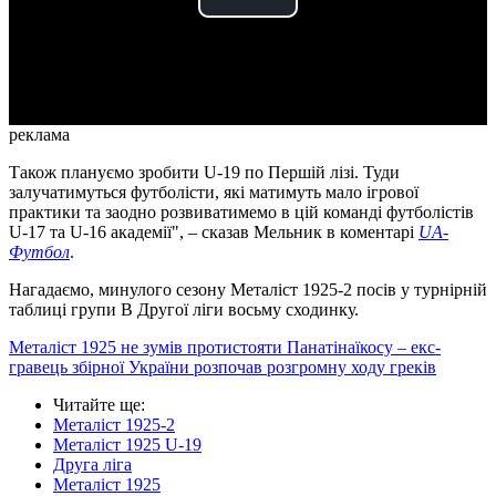
Play
Video
реклама
Також плануємо зробити U-19 по Першій лізі. Туди
залучатимуться футболісти, які матимуть мало ігрової
практики та заодно розвиватимемо в цій команді футболістів
U-17 та U-16 академії", – сказав Мельник в коментарі
UA-
Футбол
.
Нагадаємо, минулого сезону Металіст 1925-2 посів у турнірній
таблиці групи В Другої ліги восьму сходинку.
Металіст 1925 не зумів протистояти Панатінаїкосу – екс-
гравець збірної України розпочав розгромну ходу греків
Читайте ще
:
Металіст 1925-2
Металіст 1925 U-19
Друга ліга
Металіст 1925