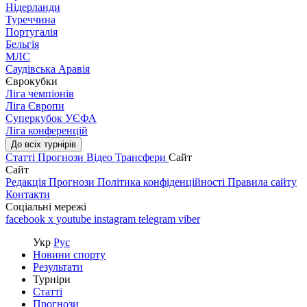
Нідерланди
Туреччина
Португалія
Бельгія
МЛС
Саудівська Аравія
Єврокубки
Ліга чемпіонів
Ліга Європи
Суперкубок УЄФА
Ліга конференцій
До всіх турнірів
Статті
Прогнози
Відео
Трансфери
Сайт
Сайт
Редакція
Прогнози
Політика конфіденційності
Правила сайту
Контакти
Соціальні мережі
facebook
x
youtube
instagram
telegram
viber
Укр
Рус
Новини спорту
Результати
Турніри
Статті
Прогнози