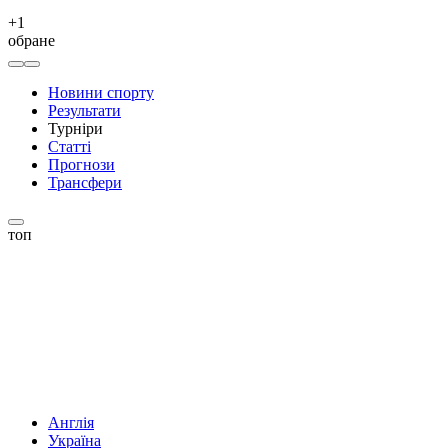
+
1
обране
Новини спорту
Результати
Турніри
Статті
Прогнози
Трансфери
топ
Англія
Україна