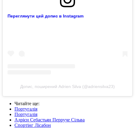
Переглянути цей допис в Instagram
Допис, поширений Adrien Silva (@adriensilva23)
Читайте ще
:
Португалія
Португалія
Адрієн Себастьян Перруче Сільва
Спортінг Лісабон