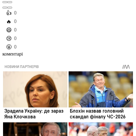
️👍
0
️🔥
0
️😄
0
️😢
0
️🤬
0
коментарі