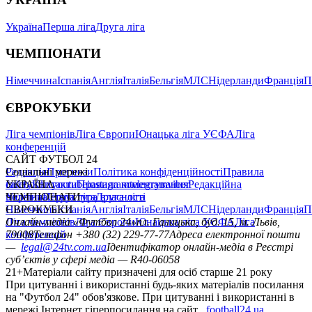
Україна
Перша ліга
Друга ліга
ЧЕМПІОНАТИ
Німеччина
Іспанія
Англія
Італія
Бельгія
МЛС
Нідерланди
Франція
П
ЄВРОКУБКИ
Ліга чемпіонів
Ліга Європи
Юнацька ліга УЄФА
Ліга
конференцій
САЙТ ФУТБОЛ 24
Редакція
Соціальні мережі
Прогнози
Політика конфіденційності
Правила
сайту
facebook
УКРАЇНА
Контакти
x
youtube
Правила коментування
instagram
telegram
viber
Редакційна
політика
Україна
ЧЕМПІОНАТИ
Перша ліга
Структура власності
Друга ліга
Німеччина
ЄВРОКУБКИ
Іспанія
Англія
Італія
Бельгія
МЛС
Нідерланди
Франція
П
Ліга чемпіонів
Онлайн-медіа «Футбол 24»
Ліга Європи
Юнацька ліга УЄФА
пл. Галицька, буд. 15, м. Львів,
Ліга
конференцій
79008
Телефон +380 (32) 229-77-77
Адреса електронної пошти
—
legal@24tv.com.ua
Ідентифікатор онлайн-медіа в Реєстрі
суб’єктів у сфері медіа — R40-06058
21+
Матеріали сайту призначені для осіб старше 21 року
При цитуванні і використанні будь-яких матеріалів посилання
на "Футбол 24" обов'язкове. При цитуванні і використанні в
мережі Інтернет гіперпосилання на сайт
football24.ua