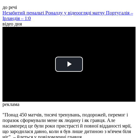
до речі
Незабитий пенальті Роналду у відеоогляді матчу Португалія –
Ірландія – 1:0
відео дня
Play
Video
реклама
"Понад 450 матчів, тисячі тренувань, подорожей, перемог і
поразок сформували мене як людину і як гравця. Але
насамперед це були роки пристрасті й повної відданості мрії,
що зародилася давно, коли я був лише дитиною з м'ячем біля
ніг", – йдеться у повідомленні гравця.