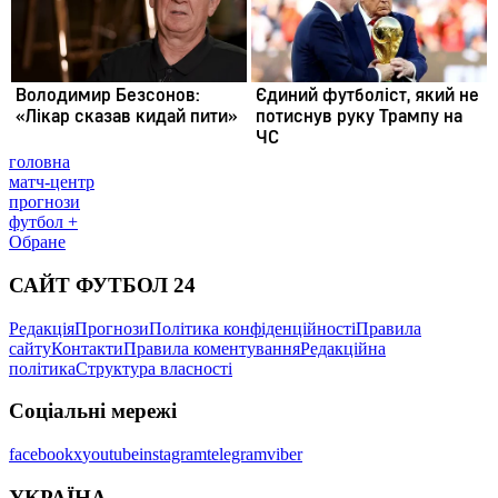
головна
матч-центр
прогнози
футбол +
Обране
САЙТ ФУТБОЛ 24
Редакція
Прогнози
Політика конфіденційності
Правила
сайту
Контакти
Правила коментування
Редакційна
політика
Структура власності
Соціальні мережі
facebook
x
youtube
instagram
telegram
viber
УКРАЇНА