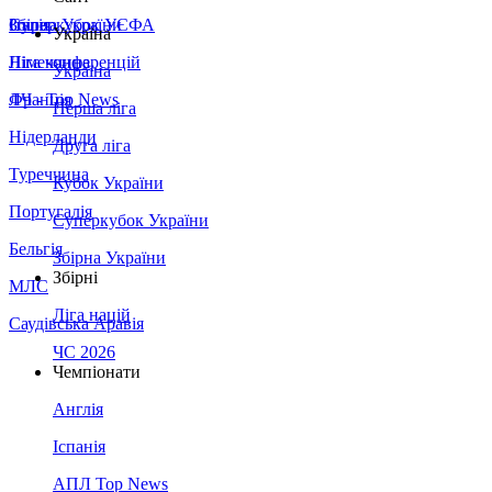
Збірна України
Італія
Суперкубок УЄФА
Україна
Німеччина
Ліга конференцій
Україна
Франція
ЛЧ - Top News
Перша ліга
Нідерланди
Друга ліга
Туреччина
Кубок України
Португалія
Суперкубок України
Бельгія
Збірна України
Збірні
МЛС
Ліга націй
Саудівська Аравія
ЧС 2026
Чемпіонати
Англія
Іспанія
АПЛ Top News