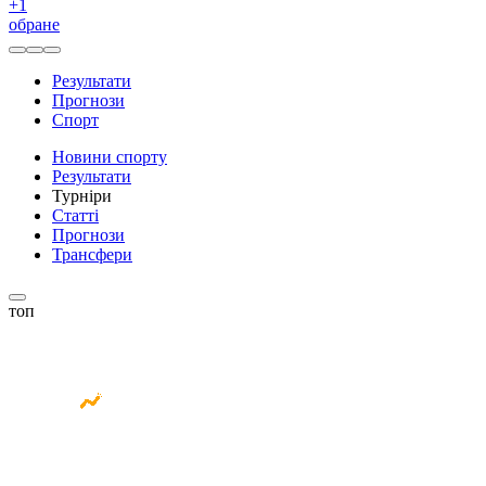
+
1
обране
Результати
Прогнози
Спорт
Новини спорту
Результати
Турніри
Статті
Прогнози
Трансфери
топ