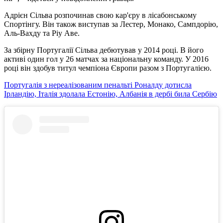
Адрієн Сільва розпочинав свою кар'єру в лісабонському
Спортінгу. Він також виступав за Лестер, Монако, Сампдорію,
Аль-Вахду та Ріу Аве.
За збірну Португалії Сільва дебютував у 2014 році. В його
активі один гол у 26 матчах за національну команду. У 2016
році він здобув титул чемпіона Європи разом з Португалією.
Португалія з нереалізованим пенальті Роналду дотисла
Ірландію, Італія здолала Естонію, Албанія в дербі била Сербію