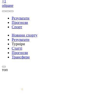
+
1
обране
Результати
Прогнози
Спорт
Новини спорту
Результати
Турніри
Статті
Прогнози
Трансфери
топ