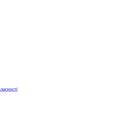
ласності