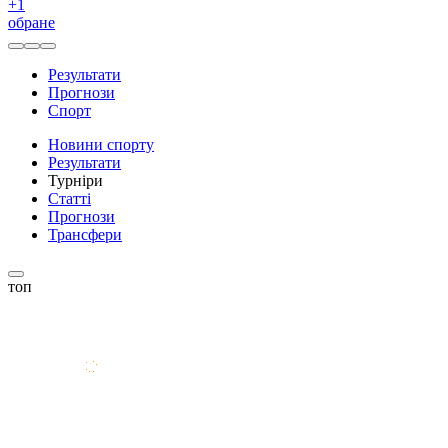
+
1
обране
Результати
Прогнози
Спорт
Новини спорту
Результати
Турніри
Статті
Прогнози
Трансфери
топ