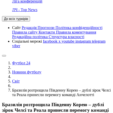
Ліга конференцій
ЛЧ - Top News
До всіх турнірів
Сайт
Редакція
Прогнози
Політика конфіденційності
Правила сайту
Контакти
Правила коментування
Редакційна політика
Структура власності
Соціальні мережі
facebook
x
youtube
instagram
telegram
viber
Футбол 24
Новини футболу
Світ
Бразилія розтрощила Південну Корею – дублі зірок Челсі
та Реала принесли перемогу команді Анчелотті
Бразилія розтрощила Південну Корею – дублі
зірок Челсі та Реала принесли перемогу команді