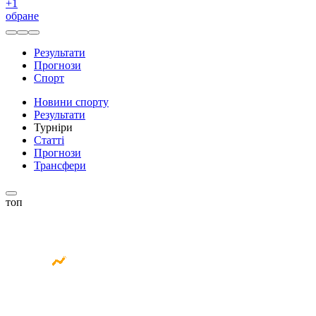
+
1
обране
Результати
Прогнози
Спорт
Новини спорту
Результати
Турніри
Статті
Прогнози
Трансфери
топ