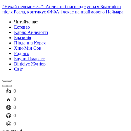
"Нехай переможе...": Анчелотті насолоджується Бразилією
після Реала, критикує ФІФА і чекає на праймового Неймара
Читайте ще
:
Естевао
Карло Анчелотті
Бразилія
Південна Корея
Хин-Мін Сон
Родріго
Бруно Гімараєс
Вінісіус Жуніор
Світ
️👍
0
️🔥
0
️😄
0
️😢
0
️🤬
0
коментарі