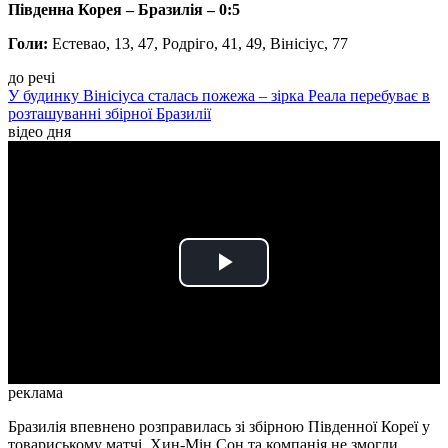
Південна Корея – Бразилія – 0:5
Голи:
Естевао, 13, 47, Родріго, 41, 49, Вінісіус, 77
до речі
У будинку Вінісіуса сталась пожежа – зірка Реала перебуває в
розташуванні збірної Бразилії
відео дня
Play
Video
реклама
Бразилія впевнено розправилась зі збірною Південної Кореї у
товариському матчі. Хин-Мін Сон та компанія не змогли