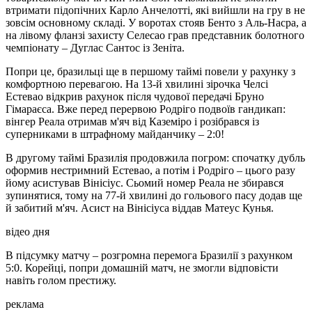
втримати підопічних Карло Анчелотті, які вийшли на гру в не
зовсім основному складі. У воротах стояв Бенто з Аль-Насра, а
на лівому фланзі захисту Селесао грав представник болотного
чемпіонату – Дуглас Сантос із Зеніта.
Попри це, бразильці ще в першому таймі повели у рахунку з
комфортною перевагою. На 13-й хвилині зірочка Челсі
Естевао відкрив рахунок після чудової передачі Бруно
Гімараєса. Вже перед перервою Родріго подвоїв гандикап:
вінгер Реала отримав м'яч від Каземіро і розібрався із
суперниками в штрафному майданчику – 2:0!
В другому таймі Бразилія продовжила погром: спочатку дубль
оформив нестримний Естевао, а потім і Родріго – цього разу
йому асистував Вінісіус. Сьомий номер Реала не збирався
зупинятися, тому на 77-й хвилині до гольового пасу додав ще
й забитий м'яч. Асист на Вінісіуса віддав Матеус Кунья.
відео дня
В підсумку матчу – розгромна перемога Бразилії з рахунком
5:0. Корейці, попри домашній матч, не змогли відповісти
навіть голом престижу.
реклама