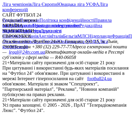
Ліга чемпіонів
Ліга Європи
Юнацька ліга УЄФА
Ліга
конференцій
САЙТ ФУТБОЛ 24
Редакція
Соціальні мережі
Прогнози
Політика конфіденційності
Правила
сайту
facebook
УКРАЇНА
Контакти
x
youtube
Правила коментування
instagram
telegram
viber
Редакційна
політика
Україна
ЧЕМПІОНАТИ
Перша ліга
Структура власності
Друга ліга
Німеччина
ЄВРОКУБКИ
Іспанія
Англія
Італія
Бельгія
МЛС
Нідерланди
Франція
П
Ліга чемпіонів
Онлайн-медіа «Футбол 24»
Ліга Європи
Юнацька ліга УЄФА
пл. Галицька, буд. 15, м. Львів,
Ліга
конференцій
79008
Телефон +380 (32) 229-77-77
Адреса електронної пошти
—
legal@24tv.com.ua
Ідентифікатор онлайн-медіа в Реєстрі
суб’єктів у сфері медіа — R40-06058
21+
Матеріали сайту призначені для осіб старше 21 року
При цитуванні і використанні будь-яких матеріалів посилання
на "Футбол 24" обов'язкове. При цитуванні і використанні в
мережі Інтернет гіперпосилання на сайт
football24.ua
обов'язкове. Матеріали зі знаком "Спецпроект",
"Партнерський матеріал", "Реклама", "Новини компаній"
публікуємо на правах реклами.
21+
Матеріали сайту призначені для осіб старше 21 року
Усi права захищенi. © 2005 -
2026
, ПрАТ "Телерадіокомпанія
Люкс". "Футбол 24".