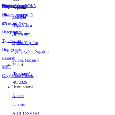
Збірна України
Італія
Суперкубок УЄФА
Україна
Німеччина
Ліга конференцій
Україна
Франція
ЛЧ - Top News
Перша ліга
Нідерланди
Друга ліга
Туреччина
Кубок України
Португалія
Суперкубок України
Бельгія
Збірна України
Збірні
МЛС
Ліга націй
Саудівська Аравія
ЧС 2026
Чемпіонати
Англія
Іспанія
АПЛ Top News