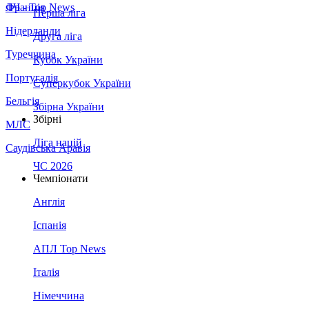
Франція
ЛЧ - Top News
Перша ліга
Нідерланди
Друга ліга
Туреччина
Кубок України
Португалія
Суперкубок України
Бельгія
Збірна України
Збірні
МЛС
Ліга націй
Саудівська Аравія
ЧС 2026
Чемпіонати
Англія
Іспанія
АПЛ Top News
Італія
Німеччина