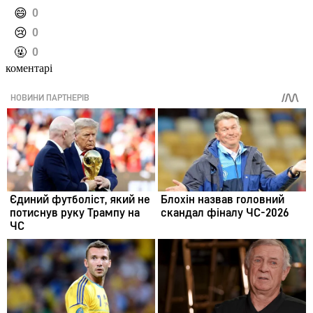
️😄
0
️😢
0
️🤬
0
коментарі