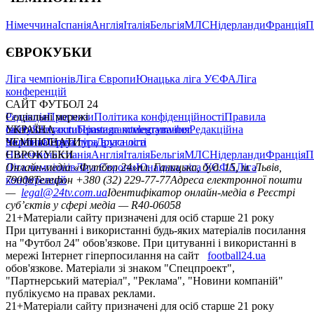
Німеччина
Іспанія
Англія
Італія
Бельгія
МЛС
Нідерланди
Франція
П
ЄВРОКУБКИ
Ліга чемпіонів
Ліга Європи
Юнацька ліга УЄФА
Ліга
конференцій
САЙТ ФУТБОЛ 24
Редакція
Соціальні мережі
Прогнози
Політика конфіденційності
Правила
сайту
facebook
УКРАЇНА
Контакти
x
youtube
Правила коментування
instagram
telegram
viber
Редакційна
політика
Україна
ЧЕМПІОНАТИ
Перша ліга
Структура власності
Друга ліга
Німеччина
ЄВРОКУБКИ
Іспанія
Англія
Італія
Бельгія
МЛС
Нідерланди
Франція
П
Ліга чемпіонів
Онлайн-медіа «Футбол 24»
Ліга Європи
Юнацька ліга УЄФА
пл. Галицька, буд. 15, м. Львів,
Ліга
конференцій
79008
Телефон +380 (32) 229-77-77
Адреса електронної пошти
—
legal@24tv.com.ua
Ідентифікатор онлайн-медіа в Реєстрі
суб’єктів у сфері медіа — R40-06058
21+
Матеріали сайту призначені для осіб старше 21 року
При цитуванні і використанні будь-яких матеріалів посилання
на "Футбол 24" обов'язкове. При цитуванні і використанні в
мережі Інтернет гіперпосилання на сайт
football24.ua
обов'язкове. Матеріали зі знаком "Спецпроект",
"Партнерський матеріал", "Реклама", "Новини компаній"
публікуємо на правах реклами.
21+
Матеріали сайту призначені для осіб старше 21 року