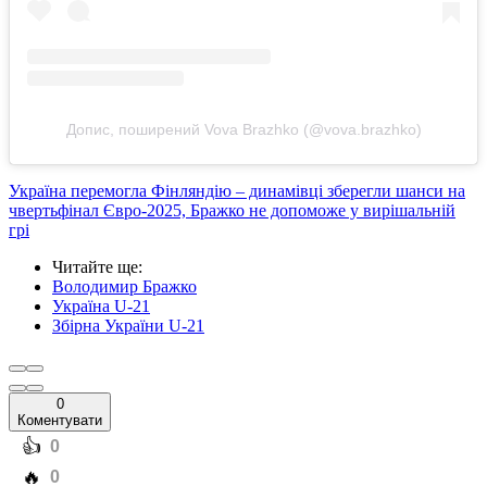
Допис, поширений Vova Brazhko (@vova.brazhko)
Україна перемогла Фінляндію – динамівці зберегли шанси на
чвертьфінал Євро-2025, Бражко не допоможе у вирішальній
грі
Читайте ще
:
Володимир Бражко
Україна U-21
Збірна України U-21
0
Коментувати
️👍
0
️🔥
0