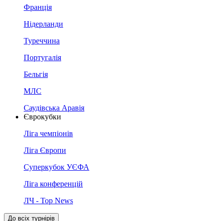
Франція
Нідерланди
Туреччина
Португалія
Бельгія
МЛС
Саудівська Аравія
Єврокубки
Ліга чемпіонів
Ліга Європи
Суперкубок УЄФА
Ліга конференцій
ЛЧ - Top News
До всіх турнірів