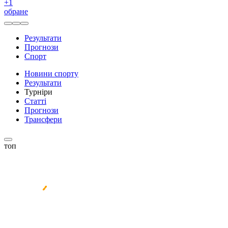
+
1
обране
Результати
Прогнози
Спорт
Новини спорту
Результати
Турніри
Статті
Прогнози
Трансфери
топ