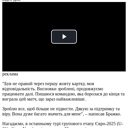
Play
Video
реклама
"Був не правий через першу жовту картку, моя
відповідальність. Висновки зроблені, продовжуємо
працювати далі. Пишаюся командою, яка боролася до кінця та
виграла цей матч, що зараз найважливіше.
Зроблю все, щоб більше не підвести. Дякую за підтримку та
віру. Вона дуже багато значить для мене", – написав Бражко.
Нагадаємо, в останньому турі групового етапу Євро-2025 (U-