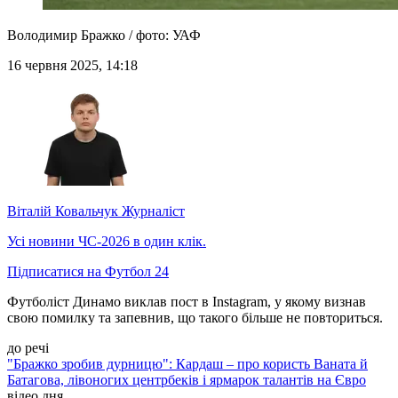
Володимир Бражко / фото: УАФ
16 червня 2025, 14:18
Віталій Ковальчук
Журналіст
Усі новини ЧС-2026 в один клік.
Підписатися на Футбол 24
Футболіст Динамо виклав пост в Instagram, у якому визнав
свою помилку та запевнив, що такого більше не повториться.
до речі
"Бражко зробив дурницю": Кардаш – про користь Ваната й
Батагова, лівоногих центрбеків і ярмарок талантів на Євро
відео дня