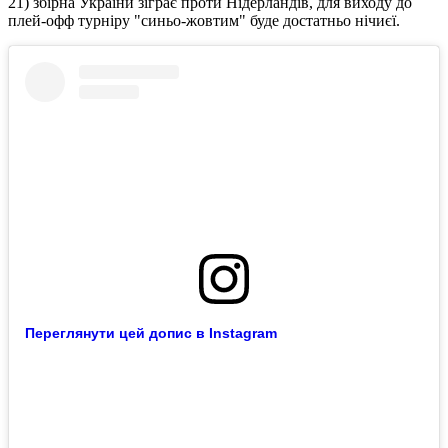
21) збірна України зіграє проти Нідерландів, для виходу до
плей-офф турніру "синьо-жовтим" буде достатньо нічиєї.
Переглянути цей допис в Instagram