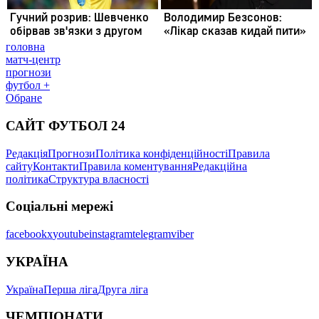
головна
матч-центр
прогнози
футбол +
Обране
САЙТ ФУТБОЛ 24
Редакція
Прогнози
Політика конфіденційності
Правила
сайту
Контакти
Правила коментування
Редакційна
політика
Структура власності
Соціальні мережі
facebook
x
youtube
instagram
telegram
viber
УКРАЇНА
Україна
Перша ліга
Друга ліга
ЧЕМПІОНАТИ