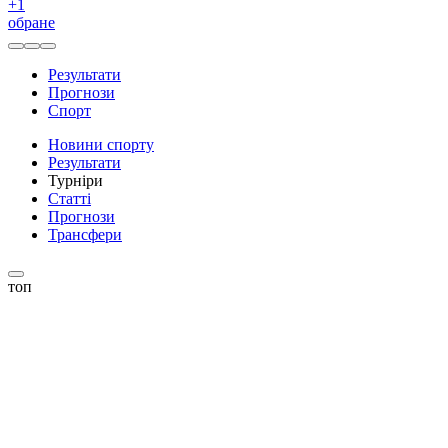
+
1
обране
Результати
Прогнози
Спорт
Новини спорту
Результати
Турніри
Статті
Прогнози
Трансфери
топ