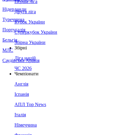
Перша ліга
Нідерланди
Друга ліга
Туреччина
Кубок України
Португалія
Суперкубок України
Бельгія
Збірна України
Збірні
МЛС
Ліга націй
Саудівська Аравія
ЧС 2026
Чемпіонати
Англія
Іспанія
АПЛ Top News
Італія
Німеччина