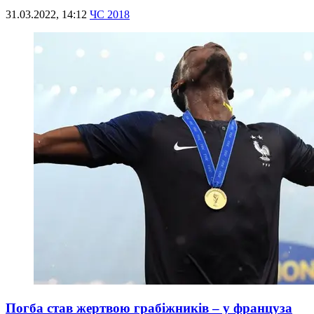
31.03.2022, 14:12
ЧС 2018
Погба став жертвою грабіжників – у француза