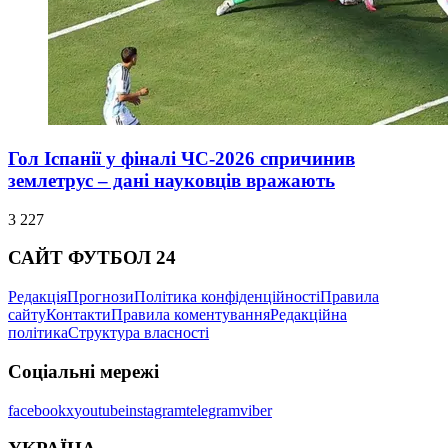
Гол Іспанії у фіналі ЧС-2026 спричинив
землетрус – дані науковців вражають
3 227
САЙТ ФУТБОЛ 24
Редакція
Прогнози
Політика конфіденційності
Правила
сайту
Контакти
Правила коментування
Редакційна
політика
Структура власності
Соціальні мережі
facebook
x
youtube
instagram
telegram
viber