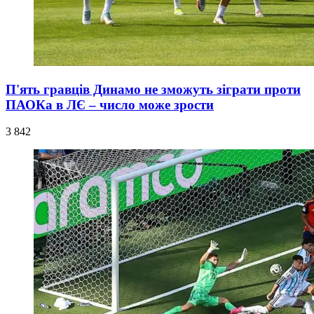
П'ять гравців Динамо не зможуть зіграти проти
ПАОКа в ЛЄ – число може зрости
3 842