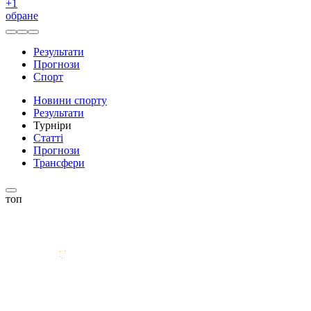
+
1
обране
Результати
Прогнози
Спорт
Новини спорту
Результати
Турніри
Статті
Прогнози
Трансфери
топ