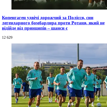
Копенгаген удвічі дорожчий за Полісся, син
легендарного бомбардира проти Ротаня, який не
відійде від принципів – шанси є
12 629