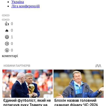
Україна
Ліга конференцій
️👍
0
️🔥
0
️😄
1
️😢
0
️🤬
0
коментарі