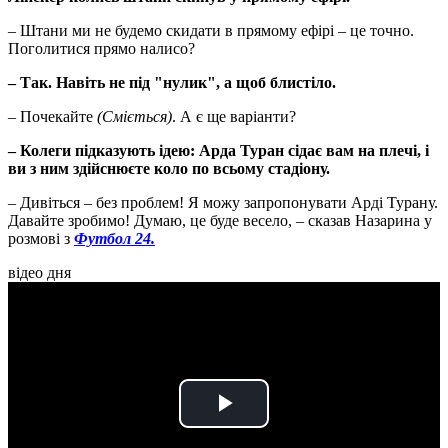
– Штани ми не будемо скидати в прямому ефірі – це точно.
Поголитися прямо налисо?
– Так. Навіть не під "нулик", а щоб блистіло.
– Почекайте
(Сміється)
. А є ще варіанти?
– Колеги підказують ідею: Арда Туран сідає вам на плечі, і
ви з ним здійснюєте коло по всьому стадіону.
– Дивіться – без проблем! Я можу запропонувати Арді Турану.
Давайте зробимо! Думаю, це буде весело, – сказав Назарина у
розмові з
Футбол 24.
відео дня
Play