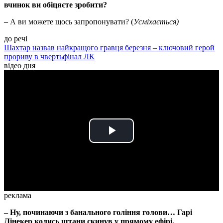
вчинок ви обіцяєте зробити?
– А ви можете щось запропонувати? (
Усміхається)
до речі
Шахтар назвав найкращого гравця березня – ключовий герой
прориву в чвертьфінал ЛК
відео дня
Play
Video
реклама
– Ну, починаючи з банального гоління голови… Гарі
Лінекер колись штани скинув у прямому ефірі.