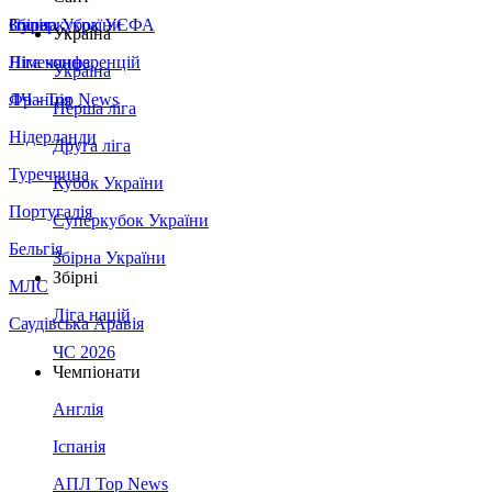
Збірна України
Італія
Суперкубок УЄФА
Україна
Німеччина
Ліга конференцій
Україна
Франція
ЛЧ - Top News
Перша ліга
Нідерланди
Друга ліга
Туреччина
Кубок України
Португалія
Суперкубок України
Бельгія
Збірна України
Збірні
МЛС
Ліга націй
Саудівська Аравія
ЧС 2026
Чемпіонати
Англія
Іспанія
АПЛ Top News