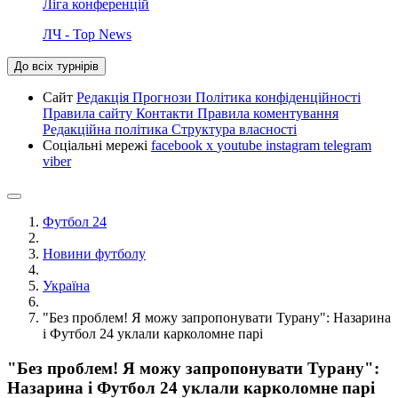
Ліга конференцій
ЛЧ - Top News
До всіх турнірів
Сайт
Редакція
Прогнози
Політика конфіденційності
Правила сайту
Контакти
Правила коментування
Редакційна політика
Структура власності
Соціальні мережі
facebook
x
youtube
instagram
telegram
viber
Футбол 24
Новини футболу
Україна
"Без проблем! Я можу запропонувати Турану": Назарина
і Футбол 24 уклали карколомне парі
"Без проблем! Я можу запропонувати Турану":
Назарина і Футбол 24 уклали карколомне парі