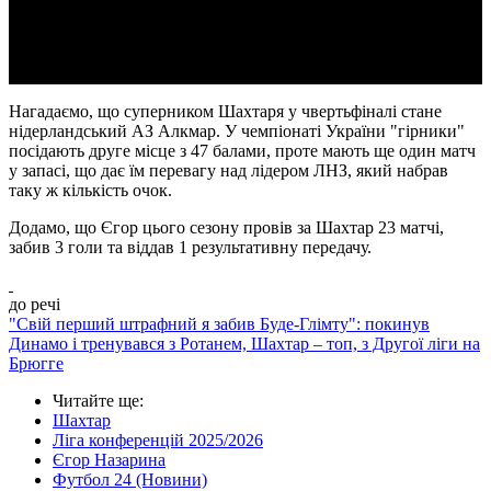
Video
Нагадаємо, що суперником Шахтаря у чвертьфіналі стане
нідерландський АЗ Алкмар. У чемпіонаті України "гірники"
посідають друге місце з 47 балами, проте мають ще один матч
у запасі, що дає їм перевагу над лідером ЛНЗ, який набрав
таку ж кількість очок.
Додамо, що Єгор цього сезону провів за Шахтар 23 матчі,
забив 3 голи та віддав 1 результативну передачу.
до речі
"Свій перший штрафний я забив Буде-Глімту": покинув
Динамо і тренувався з Ротанем, Шахтар – топ, з Другої ліги на
Брюгге
Читайте ще
:
Шахтар
Ліга конференцій 2025/2026
Єгор Назарина
Футбол 24 (Новини)