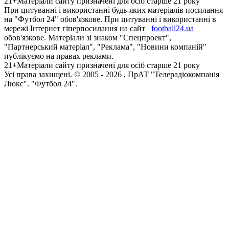
21+
Матеріали сайту призначені для осіб старше 21 року
При цитуванні і використанні будь-яких матеріалів посилання
на "Футбол 24" обов'язкове. При цитуванні і використанні в
мережі Інтернет гіперпосилання на сайт
football24.ua
обов'язкове. Матеріали зі знаком "Спецпроект",
"Партнерський матеріал", "Реклама", "Новини компаній"
публікуємо на правах реклами.
21+
Матеріали сайту призначені для осіб старше 21 року
Усi права захищенi. © 2005 -
2026
, ПрАТ "Телерадіокомпанія
Люкс". "Футбол 24".