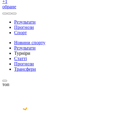
+
1
обране
Результати
Прогнози
Спорт
Новини спорту
Результати
Турніри
Статті
Прогнози
Трансфери
топ