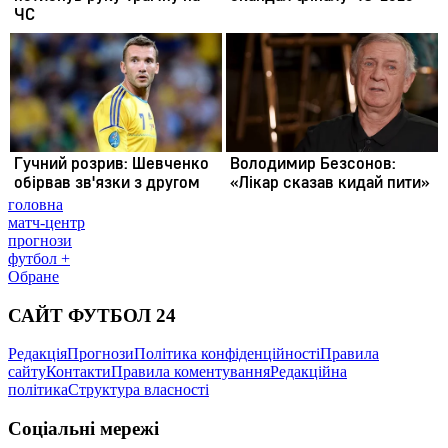
головна
матч-центр
прогнози
футбол +
Обране
САЙТ ФУТБОЛ 24
Редакція
Прогнози
Політика конфіденційності
Правила
сайту
Контакти
Правила коментування
Редакційна
політика
Структура власності
Соціальні мережі