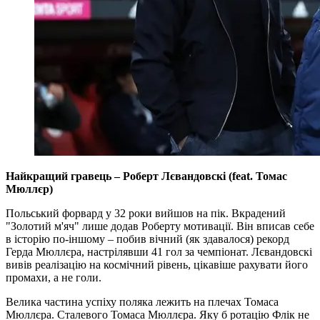
Найкращий гравець – Роберт Лєвандовскі (feat. Томас
Мюллєр)
Польський форвард у 32 роки вийшов на пік. Вкрадений
"Золотий м'яч" лише додав Роберту мотивації. Він вписав себе
в історію по-іншому – побив вічний (як здавалося) рекорд
Герда Мюллєра, настрілявши 41 гол за чемпіонат. Лєвандовскі
вивів реалізацію на космічний рівень, цікавіше рахувати його
промахи, а не голи.
Велика частина успіху поляка лежить на плечах Томаса
Мюллєра. Сталевого Томаса Мюллєра. Яку б ротацію Флік не