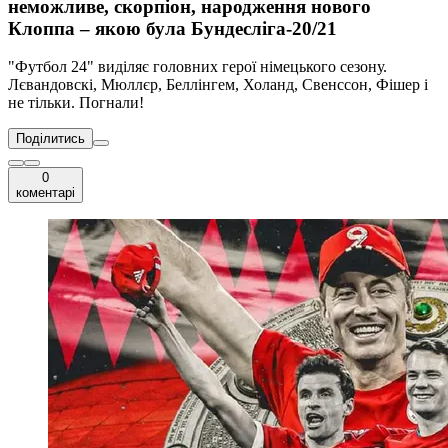
неможливе, скорпіон, народження нового
Клоппа – якою була Бундесліга-20/21
"Футбол 24" виділяє головних герої німецького сезону.
Лєвандовскі, Мюллєр, Беллінгем, Холанд, Свенссон, Фішер і
не тільки. Погнали!
Поділитись
0
коментарі