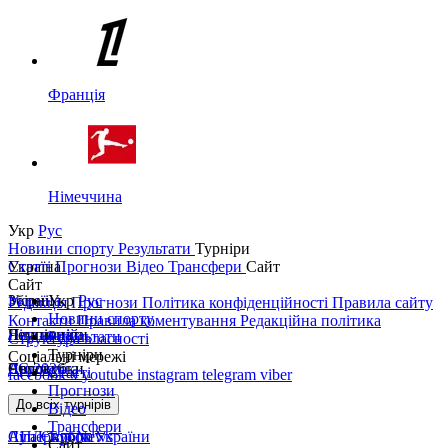
Франція
Німеччина
Укр
Рус
Новини спорту
Результати
Турніри
Україна
Статті
Прогнози
Відео
Трансфери
Сайт
Сайт
Україна
Збірні
Укр
Рус
Редакція
Прогнози
Політика конфіденційності
Правила сайту
Новини спорту
Контакти
Правила коментування
Редакційна політика
Перша ліга
Ліга націй
Чемпіонати
Результати
Структура власності
Турніри
Соціальні мережі
Друга ліга
ЧС 2026
Англія
Єврокубки
Статті
facebook
x
youtube
instagram
telegram
viber
Прогнози
Кубок України
Іспанія
Ліга чемпіонів
До всіх турнірів
Відео
Трансфери
Суперкубок України
АПЛ Top News
Ліга Європи
Сайт