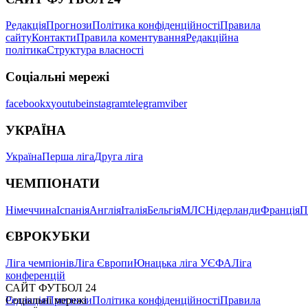
Редакція
Прогнози
Політика конфіденційності
Правила
сайту
Контакти
Правила коментування
Редакційна
політика
Структура власності
Соціальні мережі
facebook
x
youtube
instagram
telegram
viber
УКРАЇНА
Україна
Перша ліга
Друга ліга
ЧЕМПІОНАТИ
Німеччина
Іспанія
Англія
Італія
Бельгія
МЛС
Нідерланди
Франція
П
ЄВРОКУБКИ
Ліга чемпіонів
Ліга Європи
Юнацька ліга УЄФА
Ліга
конференцій
САЙТ ФУТБОЛ 24
Редакція
Соціальні мережі
Прогнози
Політика конфіденційності
Правила