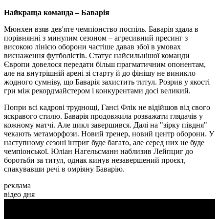
Найкраща команда – Баварія
Мюнхен взяв дев'яте чемпіонство поспіль. Баварія здала в
порівнянні з минулим сезоном – агресивний пресинг з
високою лінією оборони частіше давав збої в умовах
виснаження футболістів. Статус найсильнішої команди
Європи довелося передати більш прагматичним опонентам,
але на внутрішній арені зі старту й до фінішу не виникло
жодного сумніву, що Баварія захистить титул. Розрив у якості
гри між рекордмайстером і конкурентами досі великий.
Попри всі кадрові труднощі, Гансі Флік не відійшов від свого
яскравого стилю. Баварія продовжила розважати глядачів у
кожному матчі. Але цикл завершився. Далі на "зірку півдня"
чекають метаморфози. Новий тренер, новий центр оборони. У
наступному сезоні інтриг буде багато, але серед них не буде
чемпіонської. Юліан Нагельсманн наблизив Лейпциг до
боротьби за титул, однак кинув незавершений проєкт,
спакувавши речі в омріяну Баварію.
реклама
відео дня