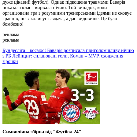
дуже цікавий футбол). Однак підкошена травмами Баварія
показала клас і вирвала нічию. Той випадок, коли
організована гра з розумними тренерськими ідеями не сковує
гравців, не заколисує глядача, а дає видовище. Це було
бомбезно!
реклама
реклама
Бундесліга – космос! Баварія розписала приголомшливу нічию
з РБ Лейпциг: сплановані голи, Коман – MVP, сходження
зірочки
Символічна збірна від "Футбол 24"