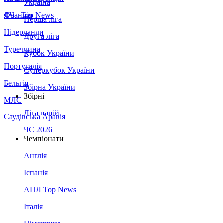
Україна
Франція
ЛЧ - Top News
Перша ліга
Нідерланди
Друга ліга
Туреччина
Кубок України
Португалія
Суперкубок України
Бельгія
Збірна України
Збірні
МЛС
Ліга націй
Саудівська Аравія
ЧС 2026
Чемпіонати
Англія
Іспанія
АПЛ Top News
Італія