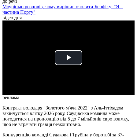
до речі
Моурінью розповів, чому вирішив очолити Бенфіку: "Я –
частина Порту"
відео дня
Play
Video
реклама
Контракт володаря "Золотого м'яча 2022" з Аль-Іттіхадом
закінчується влітку 2026 року. Саудівська команда може
погодитися на пропозицію від 5 до 7 мільйонів євро взимку,
щоб не втрачати гравця безкоштовно.
Конкуренцію команді Судакова і Трубіна у боротьбі за 37-