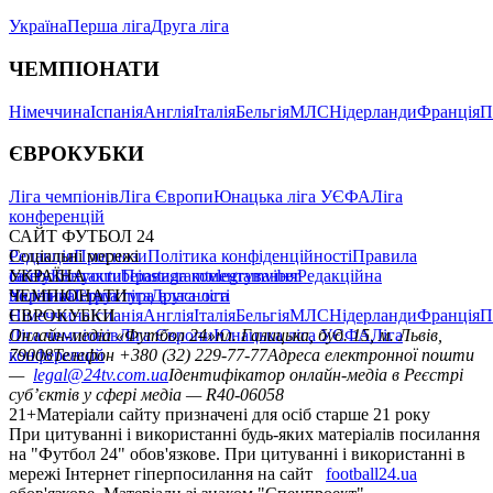
Україна
Перша ліга
Друга ліга
ЧЕМПІОНАТИ
Німеччина
Іспанія
Англія
Італія
Бельгія
МЛС
Нідерланди
Франція
П
ЄВРОКУБКИ
Ліга чемпіонів
Ліга Європи
Юнацька ліга УЄФА
Ліга
конференцій
САЙТ ФУТБОЛ 24
Редакція
Соціальні мережі
Прогнози
Політика конфіденційності
Правила
сайту
facebook
УКРАЇНА
Контакти
x
youtube
Правила коментування
instagram
telegram
viber
Редакційна
політика
Україна
ЧЕМПІОНАТИ
Перша ліга
Структура власності
Друга ліга
Німеччина
ЄВРОКУБКИ
Іспанія
Англія
Італія
Бельгія
МЛС
Нідерланди
Франція
П
Ліга чемпіонів
Онлайн-медіа «Футбол 24»
Ліга Європи
Юнацька ліга УЄФА
пл. Галицька, буд. 15, м. Львів,
Ліга
конференцій
79008
Телефон +380 (32) 229-77-77
Адреса електронної пошти
—
legal@24tv.com.ua
Ідентифікатор онлайн-медіа в Реєстрі
суб’єктів у сфері медіа — R40-06058
21+
Матеріали сайту призначені для осіб старше 21 року
При цитуванні і використанні будь-яких матеріалів посилання
на "Футбол 24" обов'язкове. При цитуванні і використанні в
мережі Інтернет гіперпосилання на сайт
football24.ua