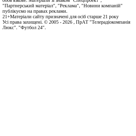
обов'язкове. Матеріали зі знаком "Спецпроект",
"Партнерський матеріал", "Реклама", "Новини компаній"
публікуємо на правах реклами.
21+
Матеріали сайту призначені для осіб старше 21 року
Усi права захищенi. © 2005 -
2026
, ПрАТ "Телерадіокомпанія
Люкс". "Футбол 24".