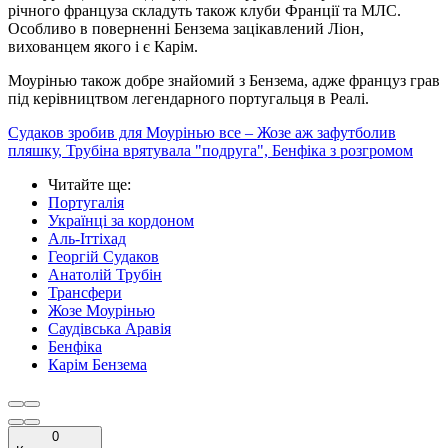
річного француза складуть також клуби Франції та МЛС.
Особливо в поверненні Бензема зацікавлений Ліон,
вихованцем якого і є Карім.
Моурінью також добре знайомий з Бензема, адже француз грав
під керівництвом легендарного португальця в Реалі.
Судаков зробив для Моурінью все – Жозе аж зафутболив
пляшку, Трубіна врятувала "подруга", Бенфіка з розгромом
Читайте ще
:
Португалія
Українці за кордоном
Аль-Іттіхад
Георгій Судаков
Анатолій Трубін
Трансфери
Жозе Моурінью
Саудівська Аравія
Бенфіка
Карім Бензема
0