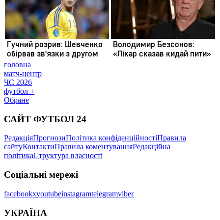
головна
матч-центр
ЧС 2026
футбол +
Обране
САЙТ ФУТБОЛ 24
Редакція
Прогнози
Політика конфіденційності
Правила
сайту
Контакти
Правила коментування
Редакційна
політика
Структура власності
Соціальні мережі
facebook
x
youtube
instagram
telegram
viber
УКРАЇНА