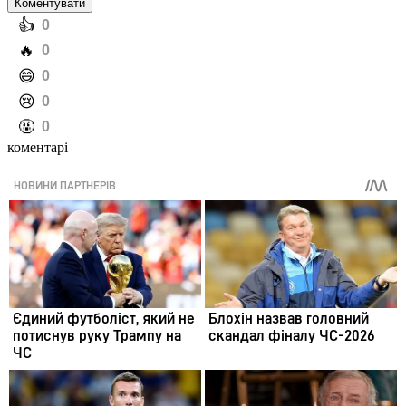
Коментувати
️👍
0
️🔥
0
️😄
0
️😢
0
️🤬
0
коментарі