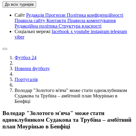
До всіх турнірів
Сайт
Редакція
Прогнози
Політика конфіденційності
Правила сайту
Контакти
Правила коментування
Редакційна політика
Структура власності
Соціальні мережі
facebook
x
youtube
instagram
telegram
viber
Футбол 24
Новини футболу
Португалія
Володар "Золотого м'яча" може стати одноклубником
Судакова та Трубіна – амбітний план Моурінью в
Бенфіці
Володар "Золотого м'яча" може стати
одноклубником Судакова та Трубіна – амбітний
план Моурінью в Бенфіці