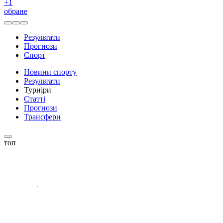
+
1
обране
Результати
Прогнози
Спорт
Новини спорту
Результати
Турніри
Статті
Прогнози
Трансфери
топ