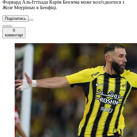
Форвард Аль-Іттіхада Карім Бензема може возз'єднатися з
Жозе Моурінью в Бенфіці.
Поділитись
0
коментарі