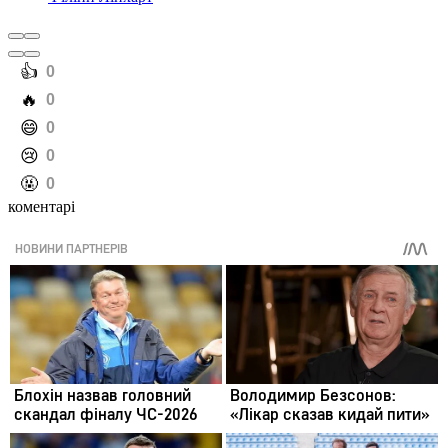
️👍
0
️🔥
0
️😄
0
️😢
0
️🤬
0
коментарі