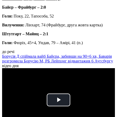
Байєр – Фрайбург – 2:0
Голи:
Поку, 22, Тапособа, 52
Вилучення:
Лінхарт, 74 (Фрайбург, друга жовта картка)
Штутгарт – Майнц
– 2:1
Голи:
Фюріх, 45+4, Ундав, 79 – Амірі, 41 (п.)
до речі
Борусія Д спіймала вайб Байєра, забивши на 90+6 хв, Баварія
розгромила Борусію М, РБ Лейпциг відвантажив 6 Аугсбургу
відео дня
Play