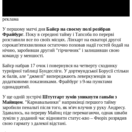
Video
реклама
У першому матчі дня
Байєр на своєму полі розібрав
Фрайбург
. Поку в середині тайму і Тапсоба по перерві
розставили все по своїх місцях. Лінхарт на екваторі другої
сорокап'ятихвилинки остаточно поховав надії гостей бодай на
нічию, заробивши другий "гірчичник" і залишивши свою
команду у меншості.
Байєр набрав 17 очок і повернувся на четверту сходинку
турнірної таблиці Бундесліги. У дортмундської Борусії стільки
ж балів, але "джмелі" випереджають леверкузенців за
додатковими показниками. Фрайбург з 9-ма пунктами
одинадцятий.
У ще одній зустрічі
Штутгарт зумів уникнути ганьби з
Майнцом
. "Карнавальники" наприкінці першого тайму
заробили пенальті після того, як м'яч влучив у руку Андресу.
Здавалось, на перерву Майнц піде перемагаючи, однак шваби
зуміли у доданий час відновити статус-кво – Фюріх розрядив
свою гармату з далекої відстані.