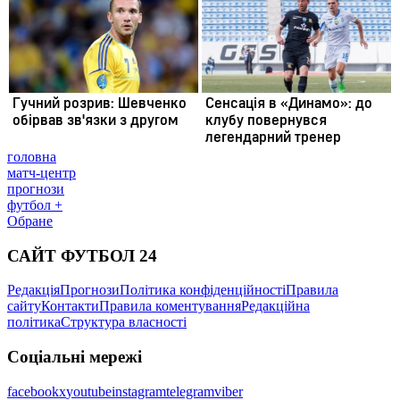
головна
матч-центр
прогнози
футбол +
Обране
САЙТ ФУТБОЛ 24
Редакція
Прогнози
Політика конфіденційності
Правила
сайту
Контакти
Правила коментування
Редакційна
політика
Структура власності
Соціальні мережі
facebook
x
youtube
instagram
telegram
viber