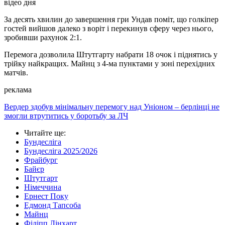
відео дня
За десять хвилин до завершення гри Ундав поміт, що голкіпер
гостей вийшов далеко з воріт і перекинув сферу через нього,
зробивши рахунок 2:1.
Перемога дозволила Штутгарту набрати 18 очок і піднятись у
трійку найкращих. Майнц з 4-ма пунктами у зоні перехідних
матчів.
реклама
Вердер здобув мінімальну перемогу над Уніоном – берлінці не
змогли втрутитись у боротьбу за ЛЧ
Читайте ще
:
Бундесліга
Бундесліга 2025/2026
Фрайбург
Байєр
Штутгарт
Німеччина
Ернест Поку
Едмонд Тапсоба
Майнц
Філіпп Лінхарт