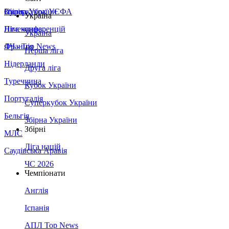
Збірна України
Італія
Суперкубок УЄФА
Україна
Німеччина
Ліга конференцій
Україна
Франція
ЛЧ - Top News
Перша ліга
Нідерланди
Друга ліга
Туреччина
Кубок України
Португалія
Суперкубок України
Бельгія
Збірна України
Збірні
МЛС
Ліга націй
Саудівська Аравія
ЧС 2026
Чемпіонати
Англія
Іспанія
АПЛ Top News