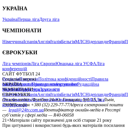
УКРАЇНА
Україна
Перша ліга
Друга ліга
ЧЕМПІОНАТИ
Німеччина
Іспанія
Англія
Італія
Бельгія
МЛС
Нідерланди
Франція
П
ЄВРОКУБКИ
Ліга чемпіонів
Ліга Європи
Юнацька ліга УЄФА
Ліга
конференцій
САЙТ ФУТБОЛ 24
Редакція
Соціальні мережі
Прогнози
Політика конфіденційності
Правила
сайту
facebook
УКРАЇНА
Контакти
x
youtube
Правила коментування
instagram
telegram
viber
Редакційна
політика
Україна
ЧЕМПІОНАТИ
Перша ліга
Структура власності
Друга ліга
Німеччина
ЄВРОКУБКИ
Іспанія
Англія
Італія
Бельгія
МЛС
Нідерланди
Франція
П
Ліга чемпіонів
Онлайн-медіа «Футбол 24»
Ліга Європи
Юнацька ліга УЄФА
пл. Галицька, буд. 15, м. Львів,
Ліга
конференцій
79008
Телефон +380 (32) 229-77-77
Адреса електронної пошти
—
legal@24tv.com.ua
Ідентифікатор онлайн-медіа в Реєстрі
суб’єктів у сфері медіа — R40-06058
21+
Матеріали сайту призначені для осіб старше 21 року
При цитуванні і використанні будь-яких матеріалів посилання