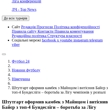
Ліга конференцій
ЛЧ - Top News
До всіх турнірів
Сайт
Редакція
Прогнози
Політика конфіденційності
Правила сайту
Контакти
Правила коментування
Редакційна політика
Структура власності
Соціальні мережі
facebook
x
youtube
instagram
telegram
viber
Футбол 24
Новини футболу
Німеччина
Штутгарт оформив камбек з Майнцом і витіснив Байєр з
топ-4 Бундесліги – боротьба за Лігу чемпіонів у розпалі
Штутгарт оформив камбек з Майнцом і витіснив
Байєр з топ-4 Бундесліги – боротьба за Лігу