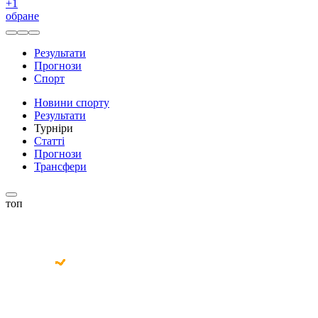
+
1
обране
Результати
Прогнози
Спорт
Новини спорту
Результати
Турніри
Статті
Прогнози
Трансфери
топ