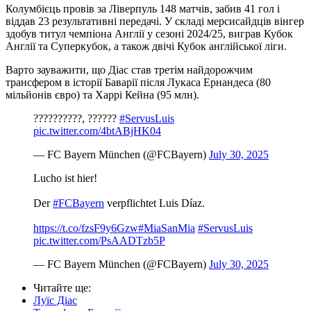
Колумбієць провів за Ліверпуль 148 матчів, забив 41 гол і
віддав 23 результативні передачі. У складі мерсисайдців вінгер
здобув титул чемпіона Англії у сезоні 2024/25, виграв Кубок
Англії та Суперкубок, а також двічі Кубок англійської ліги.
Варто зауважити, що Діас став третім найдорожчим
трансфером в історії Баварії після Лукаса Ернандеса (80
мільйонів євро) та Харрі Кейна (95 млн).
??????????, ??????
#ServusLuis
pic.twitter.com/4btABjHK04
— FC Bayern München (@FCBayern)
July 30, 2025
Lucho ist hier! ️
Der
#FCBayern
verpflichtet Luis Díaz. ️
https://t.co/fzsF9y6Gzw
#MiaSanMia
#ServusLuis
pic.twitter.com/PsAADTzb5P
— FC Bayern München (@FCBayern)
July 30, 2025
Читайте ще
:
Луїс Діас