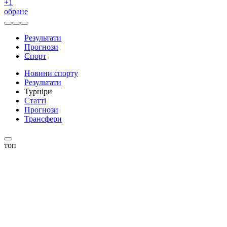
+
1
обране
Результати
Прогнози
Спорт
Новини спорту
Результати
Турніри
Статті
Прогнози
Трансфери
топ