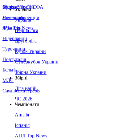
Збірна України
Італія
Суперкубок УЄФА
Україна
Німеччина
Ліга конференцій
Україна
Франція
ЛЧ - Top News
Перша ліга
Нідерланди
Друга ліга
Туреччина
Кубок України
Португалія
Суперкубок України
Бельгія
Збірна України
Збірні
МЛС
Ліга націй
Саудівська Аравія
ЧС 2026
Чемпіонати
Англія
Іспанія
АПЛ Top News