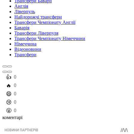
Трансфери Баварії
Англія
Ліверпуль
Найдорожчі трансфери
Трансфери Чемпіонату Англії
Баварія
Трансфери Ліверпуля
Трансфери Чемпіонату Німеччини
Німеччина
Відеоновини
Трансфери
️👍
0
️🔥
0
️😄
0
️😢
0
️🤬
0
коментарі