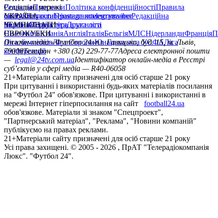
Редакція
Соціальні мережі
Прогнози
Політика конфіденційності
Правила
сайту
facebook
УКРАЇНА
Контакти
x
youtube
Правила коментування
instagram
telegram
viber
Редакційна
політика
Україна
ЧЕМПІОНАТИ
Перша ліга
Структура власності
Друга ліга
Німеччина
ЄВРОКУБКИ
Іспанія
Англія
Італія
Бельгія
МЛС
Нідерланди
Франція
П
Ліга чемпіонів
Онлайн-медіа «Футбол 24»
Ліга Європи
Юнацька ліга УЄФА
пл. Галицька, буд. 15, м. Львів,
Ліга
конференцій
79008
Телефон +380 (32) 229-77-77
Адреса електронної пошти
—
legal@24tv.com.ua
Ідентифікатор онлайн-медіа в Реєстрі
суб’єктів у сфері медіа — R40-06058
21+
Матеріали сайту призначені для осіб старше 21 року
При цитуванні і використанні будь-яких матеріалів посилання
на "Футбол 24" обов'язкове. При цитуванні і використанні в
мережі Інтернет гіперпосилання на сайт
football24.ua
обов'язкове. Матеріали зі знаком "Спецпроект",
"Партнерський матеріал", "Реклама", "Новини компаній"
публікуємо на правах реклами.
21+
Матеріали сайту призначені для осіб старше 21 року
Усi права захищенi. © 2005 -
2026
, ПрАТ "Телерадіокомпанія
Люкс". "Футбол 24".