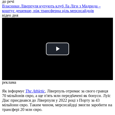
до речі
Власники Ліверпуля купують клуб Ла Ліги з Мадрида –
коштує дешевше, ніж трансферна ціль мерсисайдців
відео дня
Play
Video
реклама
Як інформує
The Athletic
, Ліверпуль отримає за свого гравця
70 мільйонів євро, а ще п'ять млн передбачені як бонуси. Луїс
Діас приєднався до Ліверпуля у 2022 році з Порту за 43
мільйони євро. Таким чином, мерсисайдці змогли заробити на
трансфері 20 млн євро.