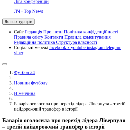
Ліга конференцій
ЛЧ - Top News
До всіх турнірів
Сайт
Редакція
Прогнози
Політика конфіденційності
Правила сайту
Контакти
Правила коментування
Редакційна політика
Структура власності
Соціальні мережі
facebook
x
youtube
instagram
telegram
viber
Футбол 24
Новини футболу
Німеччина
Баварія оголосила про перехід лідера Ліверпуля – третій
найдорожчий трансфер в історії
Баварія оголосила про перехід лідера Ліверпуля
– третій найдорожчий трансфер в історії