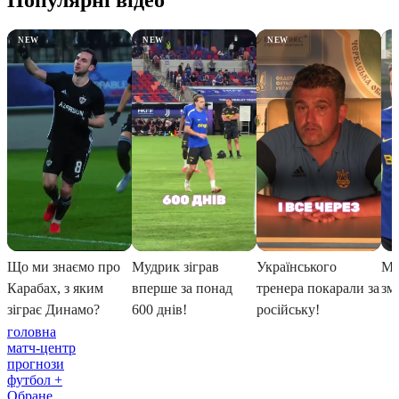
головна
матч-центр
прогнози
футбол +
Обране