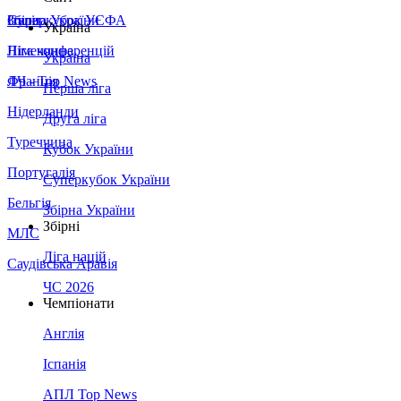
Збірна України
Італія
Суперкубок УЄФА
Україна
Німеччина
Ліга конференцій
Україна
Франція
ЛЧ - Top News
Перша ліга
Нідерланди
Друга ліга
Туреччина
Кубок України
Португалія
Суперкубок України
Бельгія
Збірна України
Збірні
МЛС
Ліга націй
Саудівська Аравія
ЧС 2026
Чемпіонати
Англія
Іспанія
АПЛ Top News