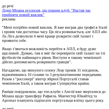
до речі
Лідер Мілана оголосив, що покине клуб: "Настав час
прийняти новий виклик"
реклама
"Мені потрібен новий виклик. Я вже виграв два трофеї в Італії
і провів там достатньо часу. Ця ліга розвивається, але АПЛ або
Ла Ліга дозволили б мені краще розкрити свій талант і
проявити себе.
Якщо з’явиться можливість перейти в АПЛ, я буду дуже
щасливий. Думаю, там я зміг би перевірити свій талант на тлі
футболістів найвищого рівня. Виступи в такому чемпіонаті
дійсно допомагають розкривати гравців".
Нагадаємо, що минулого сезону Леау провів 31 поєдинок,
відзначившись 10 голами та 3 результативними передачами.
Разом з "россонері" вінгер збірної Португалії ставав
чемпіоном Італії, а також виграв Суперкубок країни.
Раніше повідомляли, що топ-клуби з Англії вже зверталися до
Мілана щодо трансферу Рафаела. Манчестер Юнайтед та
Арсенал планують підписати португальця влітку цього року.
до речі