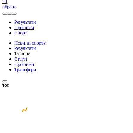
+
1
обране
Результати
Прогнози
Спорт
Новини спорту
Результати
Турніри
Статті
Прогнози
Трансфери
топ