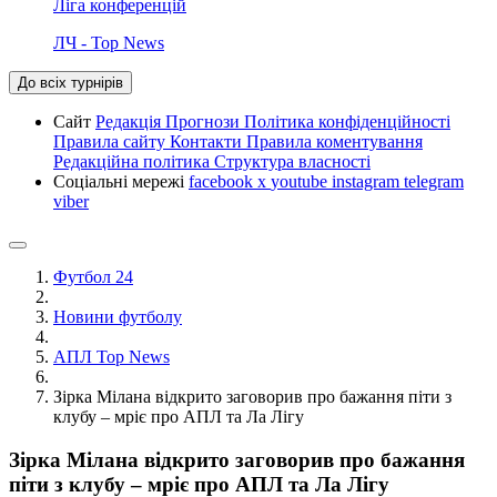
Ліга конференцій
ЛЧ - Top News
До всіх турнірів
Сайт
Редакція
Прогнози
Політика конфіденційності
Правила сайту
Контакти
Правила коментування
Редакційна політика
Структура власності
Соціальні мережі
facebook
x
youtube
instagram
telegram
viber
Футбол 24
Новини футболу
АПЛ Top News
Зірка Мілана відкрито заговорив про бажання піти з
клубу – мріє про АПЛ та Ла Лігу
Зірка Мілана відкрито заговорив про бажання
піти з клубу – мріє про АПЛ та Ла Лігу