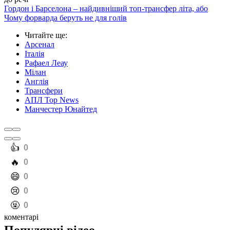
Гордон і Барселона – найдивніший топ-трансфер літа, або
Чому форварда беруть не для голів
Читайте ще
:
Арсенал
Італія
Рафаел Леау
Мілан
Англія
Трансфери
АПЛ Top News
Манчестер Юнайтед
️👍
0
️🔥
0
️😄
0
️😢
0
️🤬
0
коментарі