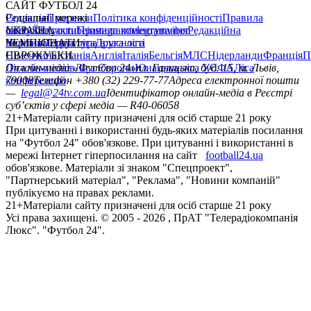
САЙТ ФУТБОЛ 24
Редакція
Соціальні мережі
Прогнози
Політика конфіденційності
Правила
сайту
facebook
УКРАЇНА
Контакти
x
youtube
Правила коментування
instagram
telegram
viber
Редакційна
політика
Україна
ЧЕМПІОНАТИ
Перша ліга
Структура власності
Друга ліга
Німеччина
ЄВРОКУБКИ
Іспанія
Англія
Італія
Бельгія
МЛС
Нідерланди
Франція
П
Ліга чемпіонів
Онлайн-медіа «Футбол 24»
Ліга Європи
Юнацька ліга УЄФА
пл. Галицька, буд. 15, м. Львів,
Ліга
конференцій
79008
Телефон +380 (32) 229-77-77
Адреса електронної пошти
—
legal@24tv.com.ua
Ідентифікатор онлайн-медіа в Реєстрі
суб’єктів у сфері медіа — R40-06058
21+
Матеріали сайту призначені для осіб старше 21 року
При цитуванні і використанні будь-яких матеріалів посилання
на "Футбол 24" обов'язкове. При цитуванні і використанні в
мережі Інтернет гіперпосилання на сайт
football24.ua
обов'язкове. Матеріали зі знаком "Спецпроект",
"Партнерський матеріал", "Реклама", "Новини компаній"
публікуємо на правах реклами.
21+
Матеріали сайту призначені для осіб старше 21 року
Усi права захищенi. © 2005 -
2026
, ПрАТ "Телерадіокомпанія
Люкс". "Футбол 24".