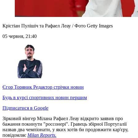
Крістіан Пулішіч та Рафаел Леау / Фото Getty Images
05 червня, 21:40
Єгор Торяник
Редактор стрічки новин
Будь в курсі спортивних новин першим
Підписатися в Google
Зірковий вінгер Мілана Рафаел Леау відкрито заявив про
бажання покинути "россонері". Гравець збірної Португалії
назвав два чемпіонати, у яких хотів би продовжити кар'єру,
повідомляє
Milan Reports.