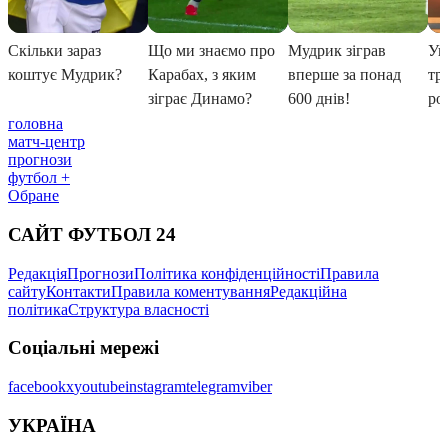
головна
матч-центр
прогнози
футбол +
Обране
САЙТ ФУТБОЛ 24
Редакція
Прогнози
Політика конфіденційності
Правила
сайту
Контакти
Правила коментування
Редакційна
політика
Структура власності
Соціальні мережі
facebook
x
youtube
instagram
telegram
viber
УКРАЇНА