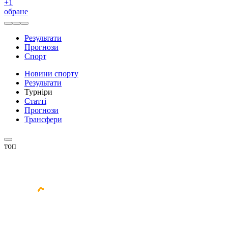
+
1
обране
Результати
Прогнози
Спорт
Новини спорту
Результати
Турніри
Статті
Прогнози
Трансфери
топ