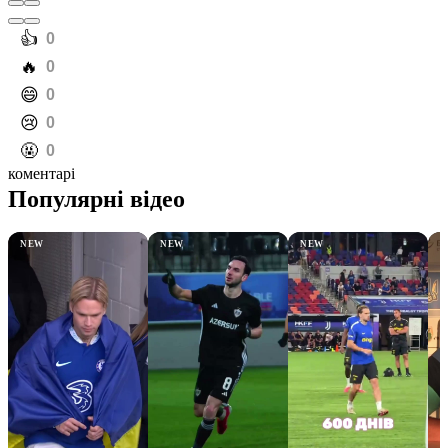
️👍
0
️🔥
0
️😄
0
️😢
0
️🤬
0
коментарі