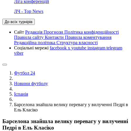
Ліга конференцій
ЛЧ - Top News
До всіх турнірів
Сайт
Редакція
Прогнози
Політика конфіденційності
Правила сайту
Контакти
Правила коментування
Редакційна політика
Структура власності
Соціальні мережі
facebook
x
youtube
instagram
telegram
viber
Футбол 24
Новини футболу
Іспанія
Барселона знайшла велику перевагу у вилученні Педрі в
Ель Класіко
Барселона знайшла велику перевагу у вилученні
Педрі в Ель Класіко