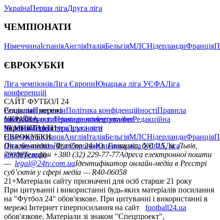
Україна
Перша ліга
Друга ліга
ЧЕМПІОНАТИ
Німеччина
Іспанія
Англія
Італія
Бельгія
МЛС
Нідерланди
Франція
П
ЄВРОКУБКИ
Ліга чемпіонів
Ліга Європи
Юнацька ліга УЄФА
Ліга
конференцій
САЙТ ФУТБОЛ 24
Редакція
Соціальні мережі
Прогнози
Політика конфіденційності
Правила
сайту
facebook
УКРАЇНА
Контакти
x
youtube
Правила коментування
instagram
telegram
viber
Редакційна
політика
Україна
ЧЕМПІОНАТИ
Перша ліга
Структура власності
Друга ліга
Німеччина
ЄВРОКУБКИ
Іспанія
Англія
Італія
Бельгія
МЛС
Нідерланди
Франція
П
Ліга чемпіонів
Онлайн-медіа «Футбол 24»
Ліга Європи
Юнацька ліга УЄФА
пл. Галицька, буд. 15, м. Львів,
Ліга
конференцій
79008
Телефон +380 (32) 229-77-77
Адреса електронної пошти
—
legal@24tv.com.ua
Ідентифікатор онлайн-медіа в Реєстрі
суб’єктів у сфері медіа — R40-06058
21+
Матеріали сайту призначені для осіб старше 21 року
При цитуванні і використанні будь-яких матеріалів посилання
на "Футбол 24" обов'язкове. При цитуванні і використанні в
мережі Інтернет гіперпосилання на сайт
football24.ua
обов'язкове. Матеріали зі знаком "Спецпроект",