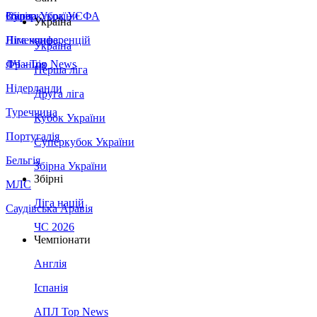
Збірна України
Італія
Суперкубок УЄФА
Україна
Німеччина
Ліга конференцій
Україна
Франція
ЛЧ - Top News
Перша ліга
Нідерланди
Друга ліга
Туреччина
Кубок України
Португалія
Суперкубок України
Бельгія
Збірна України
Збірні
МЛС
Ліга націй
Саудівська Аравія
ЧС 2026
Чемпіонати
Англія
Іспанія
АПЛ Top News