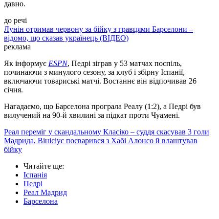
давно.
до речі
Лунін отримав червону за бійку з гравцями Барселони –
відомо, що сказав українець (ВІДЕО)
реклама
Як інформує
ESPN
, Педрі зіграв у 53 матчах поспіль,
починаючи з минулого сезону, за клуб і збірну Іспанії,
включаючи товариські матчі. Востаннє він відпочивав 26
січня.
Нагадаємо, що Барселона програла Реалу (1:2), а Педрі був
вилучений на 90-й хвилині за підкат проти Чуамені.
Реал переміг у скандальному Класіко – суддя скасував 3 голи
Мадрида, Вінісіус посварився з Хабі Алонсо й влаштував
бійку
Читайте ще
:
Іспанія
Педрі
Реал Мадрид
Барселона