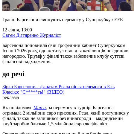
Гравці Барселони святкують перемогу у Суперкубку / EFE
12 січня, 13:00
Євген Дігтяренко
Журналіст
Барселона поповнила свій трофейний кабінет Суперкубком
Іспанії 2026 року, однак титул став для каталонців не єдиною
нагородою. Тріумф у фіналі також забезпечив клубу суттєві
фінансові надходження.
до речі
Зірка Барселони – фанатам Реала після перемоги в Ель
Класіко: "С*****ть!" (ВІДЕО)
реклама
Як повідомляє
Marca
, за перемогу в турнірі Барселона
отримала 2 мільйони євро призових. Реал, який поступився у
фіналі, також не залишився без винагороди – мадридський
клуб заробив близько 1,5 мільйона євро як фіналіст.
Окремо обидва гранди отримали по 6 мільйонів євро