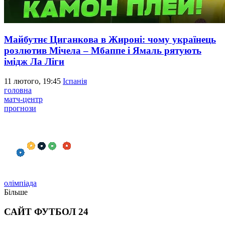
Майбутнє Циганкова в Жироні: чому українець
розлютив Мічела – Мбаппе і Ямаль рятують
імідж Ла Ліги
11 лютого, 19:45
Іспанія
головна
матч-центр
прогнози
олімпіада
Більше
САЙТ ФУТБОЛ 24