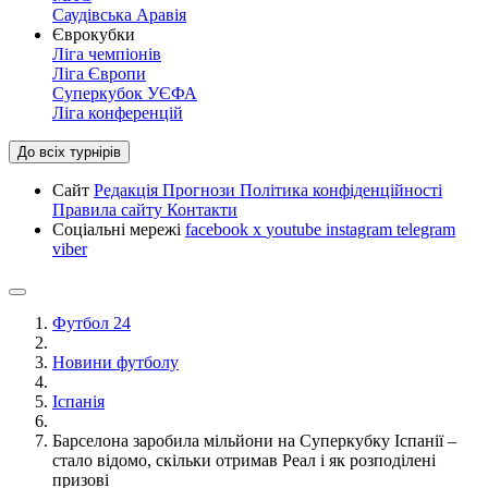
Саудівська Аравія
Єврокубки
Ліга чемпіонів
Ліга Європи
Суперкубок УЄФА
Ліга конференцій
До всіх турнірів
Сайт
Редакція
Прогнози
Політика конфіденційності
Правила сайту
Контакти
Соціальні мережі
facebook
x
youtube
instagram
telegram
viber
Футбол 24
Новини футболу
Іспанія
Барселона заробила мільйони на Суперкубку Іспанії –
стало відомо, скільки отримав Реал і як розподілені
призові