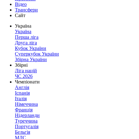
Відео
Трансфери
Сайт
Україна
Україна
Перша ліга
Друга ліга
Кубок України
Суперкубок України
Збірна України
Збірні
Ліга націй
ЧС 2026
Чемпіонати
Англія
Іспанія
Італія
Німеччина
Франція
Нідерланди
Туреччина
Португалія
Бельгія
МЛС