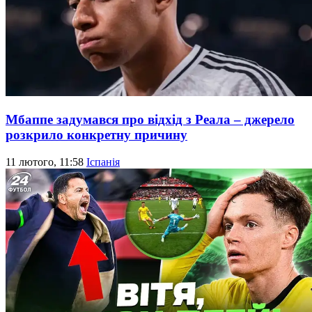
Мбаппе задумався про відхід з Реала – джерело
розкрило конкретну причину
11 лютого, 11:58
Іспанія