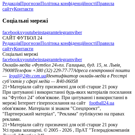
Редакція
Прогнози
Політика конфіденційності
Правила
сайту
Контакти
Соціальні мережі
facebook
x
youtube
instagram
telegram
viber
САЙТ ФУТБОЛ 24
Редакція
Прогнози
Політика конфіденційності
Правила
сайту
Контакти
Соціальні мережі
facebook
x
youtube
instagram
telegram
viber
Онлайн-медіа «Футбол 24»
пл. Галицька, буд. 15, м. Львів,
79008
Телефон +380 (32) 229-77-77
Адреса електронної пошти
—
legal@24tv.com.ua
Ідентифікатор онлайн-медіа в Реєстрі
суб’єктів у сфері медіа — R40-06058
21+
Матеріали сайту призначені для осіб старше 21 року
При цитуванні і використанні будь-яких матеріалів посилання
на "Футбол 24" обов'язкове. При цитуванні і використанні в
мережі Інтернет гіперпосилання на сайт
football24.ua
обов'язкове. Матеріали зі знаком "Спецпроект",
"Партнерський матеріал", "Реклама" публікуємо на правах
реклами.
21+
Матеріали сайту призначені для осіб старше 21 року
Усi права захищенi. © 2005 -
2026
, ПрАТ "Телерадіокомпанія