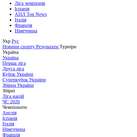
Ліга чемпіонів
Іспанія
АПЛ Top News
Італія
Франція
Німеччина
Укр
Рус
Новини спорту
Результати
Турніри
Україна
Україна
Перша ліга
Друга ліга
Кубок України
Суперкубок України
Збірна України
Збірні
Ліга націй
ЧС 2026
Чемпіонати
Англія
Іспанія
Італія
Німеччина
Франція