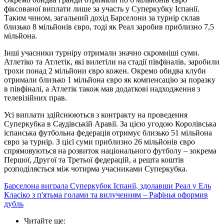
фіксованої виплати лише за участь у Суперкубку Іспанії.
Таким чином, загальний дохід Барселони за турнір склав
близько 8 мільйонів євро, тоді як Реал заробив приблизно 7,5
мільйона.
Інші учасники турніру отримали значно скромніші суми.
Атлетіко та Атлетік, які вилетіли на стадії півфіналів, заробили
трохи понад 2 мільйони євро кожен. Окремо обидва клуби
отримали близько 1 мільйона євро як компенсацію за поразку
в півфіналі, а Атлетік також мав додаткові надходження з
телевізійних прав.
Усі виплати здійснюються з контракту на проведення
Суперкубка в Саудівській Аравії. За цією угодою Королівська
іспанська футбольна федерація отримує близько 51 мільйона
євро за турнір. З цієї суми приблизно 26 мільйонів євро
спрямовуються на розвиток національного футболу – зокрема
Першої, Другої та Третьої федерацій, а решта коштів
розподіляється між чотирма учасниками Суперкубка.
Барселона виграла Суперкубок Іспанії, здолавши Реал у Ель
Класіко з п'ятьма голами та вилученням – Рафінья оформив
дубль
Читайте ще
: