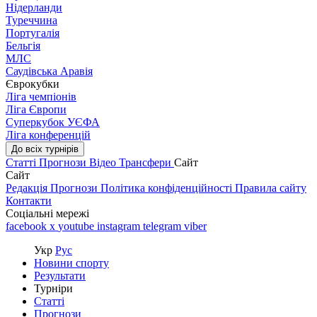
Нідерланди
Туреччина
Португалія
Бельгія
МЛС
Саудівська Аравія
Єврокубки
Ліга чемпіонів
Ліга Європи
Суперкубок УЄФА
Ліга конференцій
До всіх турнірів
Статті
Прогнози
Відео
Трансфери
Сайт
Сайт
Редакція
Прогнози
Політика конфіденційності
Правила сайту
Контакти
Соціальні мережі
facebook
x
youtube
instagram
telegram
viber
Укр
Рус
Новини спорту
Результати
Турніри
Статті
Прогнози