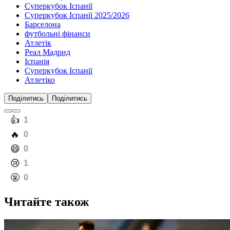
Суперкубок Іспанії
Суперкубок Іспанії 2025/2026
Барселона
футбольні фінанси
Атлетік
Реал Мадрид
Іспанія
Суперкубок Іспанії
Атлетіко
Поділитись
Поділитись
️👍
1
️🔥
0
️😄
0
️😢
1
️🤬
0
Читайте також