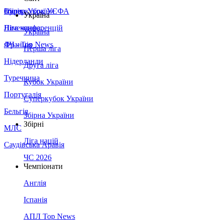
Збірна України
Італія
Суперкубок УЄФА
Україна
Німеччина
Ліга конференцій
Україна
Франція
ЛЧ - Top News
Перша ліга
Нідерланди
Друга ліга
Туреччина
Кубок України
Португалія
Суперкубок України
Бельгія
Збірна України
Збірні
МЛС
Ліга націй
Саудівська Аравія
ЧС 2026
Чемпіонати
Англія
Іспанія
АПЛ Top News