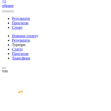
+
1
обране
Результати
Прогнози
Спорт
Новини спорту
Результати
Турніри
Статті
Прогнози
Трансфери
топ