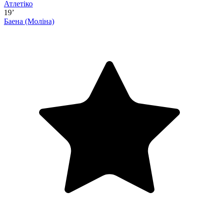
Атлетіко
19’
Баена
(Моліна)