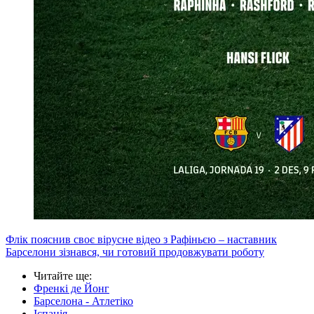
Флік пояснив своє вірусне відео з Рафіньєю – наставник
Барселони зізнався, чи готовий продовжувати роботу
Читайте ще
:
Френкі де Йонг
Барселона - Атлетіко
Іспанія