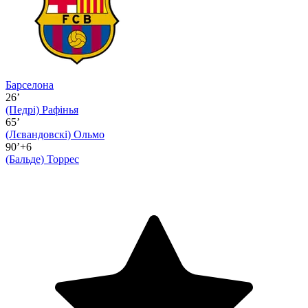
Барселона
26’
(Педрі)
Рафінья
65’
(Лєвандовскі)
Ольмо
90’+6
(Бальде)
Торрес