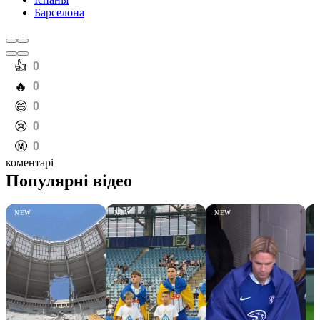
Барселона
️👍
0
️🔥
0
️😄
0
️😢
0
️🤬
0
коментарі