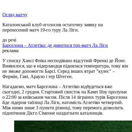
Огляд матчу
Каталонський клуб оголосив остаточну заявку на
перенесений матч 19-го туру Ла Ліги.
до речі
Барселона – Атлетіко: де дивитися топ-матч Ла Ліги
реклама
У списку Хансі Фліка несподівано відсутній Френкі де Йонг.
Виявилося, що в нідерландця піднялася температура, тому він
не зможе допомогти Барсі. Серед інших втрат "кулес" –
Фермін, Гаві, Араухо і тер Штеген.
Нагадаємо, матч Барселона – Атлетіко відбудеться вже
сьогодні, 2 грудня. Стартовий свисток на Камп Ноу пролунає
о 22:00 за київським часом. Після 14 зіграних турів Барселона
йде лідером таблиці Ла Ліги, натомість Атлетіко четвертий.
Між ними лише 3 пункти різниці, тому перемога дозволить
підопічним Дієго Сімеоне наздогнати каталонців.