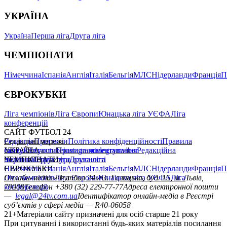
УКРАЇНА
Україна
Перша ліга
Друга ліга
ЧЕМПІОНАТИ
Німеччина
Іспанія
Англія
Італія
Бельгія
МЛС
Нідерланди
Франція
П
ЄВРОКУБКИ
Ліга чемпіонів
Ліга Європи
Юнацька ліга УЄФА
Ліга
конференцій
САЙТ ФУТБОЛ 24
Редакція
Соціальні мережі
Прогнози
Політика конфіденційності
Правила
сайту
facebook
УКРАЇНА
Контакти
x
youtube
Правила коментування
instagram
telegram
viber
Редакційна
політика
Україна
ЧЕМПІОНАТИ
Перша ліга
Структура власності
Друга ліга
Німеччина
ЄВРОКУБКИ
Іспанія
Англія
Італія
Бельгія
МЛС
Нідерланди
Франція
П
Ліга чемпіонів
Онлайн-медіа «Футбол 24»
Ліга Європи
Юнацька ліга УЄФА
пл. Галицька, буд. 15, м. Львів,
Ліга
конференцій
79008
Телефон +380 (32) 229-77-77
Адреса електронної пошти
—
legal@24tv.com.ua
Ідентифікатор онлайн-медіа в Реєстрі
суб’єктів у сфері медіа — R40-06058
21+
Матеріали сайту призначені для осіб старше 21 року
При цитуванні і використанні будь-яких матеріалів посилання