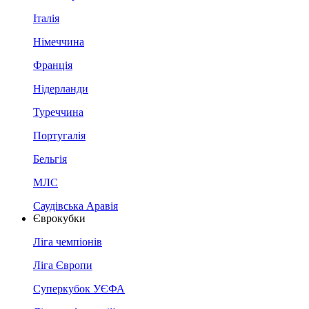
Італія
Німеччина
Франція
Нідерланди
Туреччина
Португалія
Бельгія
МЛС
Саудівська Аравія
Єврокубки
Ліга чемпіонів
Ліга Європи
Суперкубок УЄФА