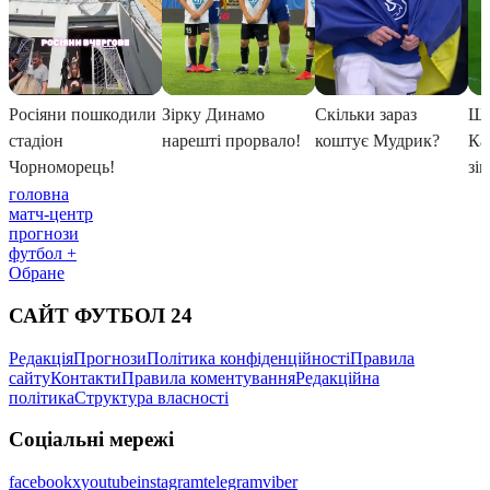
головна
матч-центр
прогнози
футбол +
Обране
САЙТ ФУТБОЛ 24
Редакція
Прогнози
Політика конфіденційності
Правила
сайту
Контакти
Правила коментування
Редакційна
політика
Структура власності
Соціальні мережі
facebook
x
youtube
instagram
telegram
viber