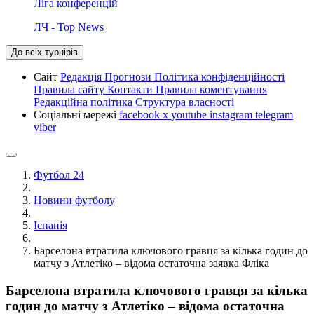
Ліга конференцій
ЛЧ - Top News
До всіх турнірів
Сайт
Редакція
Прогнози
Політика конфіденційності
Правила сайту
Контакти
Правила коментування
Редакційна політика
Структура власності
Соціальні мережі
facebook
x
youtube
instagram
telegram
viber
Футбол 24
Новини футболу
Іспанія
Барселона втратила ключового гравця за кілька годин до
матчу з Атлетіко – відома остаточна заявка Фліка
Барселона втратила ключового гравця за кілька
годин до матчу з Атлетіко – відома остаточна