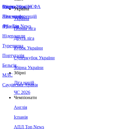
Збірна України
Італія
Суперкубок УЄФА
Україна
Німеччина
Ліга конференцій
Україна
Франція
ЛЧ - Top News
Перша ліга
Нідерланди
Друга ліга
Туреччина
Кубок України
Португалія
Суперкубок України
Бельгія
Збірна України
Збірні
МЛС
Ліга націй
Саудівська Аравія
ЧС 2026
Чемпіонати
Англія
Іспанія
АПЛ Top News