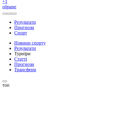
+
1
обране
Результати
Прогнози
Спорт
Новини спорту
Результати
Турніри
Статті
Прогнози
Трансфери
топ