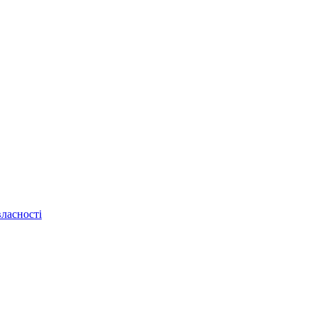
ласності