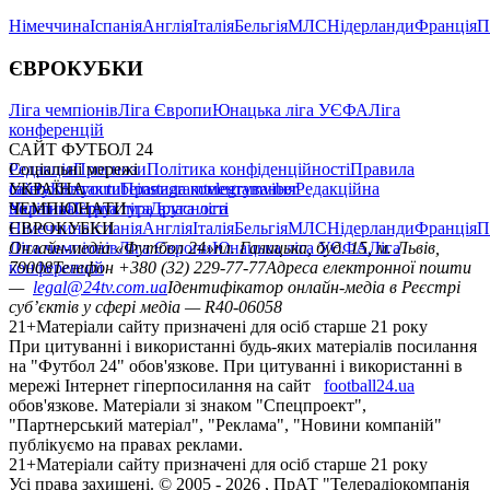
Німеччина
Іспанія
Англія
Італія
Бельгія
МЛС
Нідерланди
Франція
П
ЄВРОКУБКИ
Ліга чемпіонів
Ліга Європи
Юнацька ліга УЄФА
Ліга
конференцій
САЙТ ФУТБОЛ 24
Редакція
Соціальні мережі
Прогнози
Політика конфіденційності
Правила
сайту
facebook
УКРАЇНА
Контакти
x
youtube
Правила коментування
instagram
telegram
viber
Редакційна
політика
Україна
ЧЕМПІОНАТИ
Перша ліга
Структура власності
Друга ліга
Німеччина
ЄВРОКУБКИ
Іспанія
Англія
Італія
Бельгія
МЛС
Нідерланди
Франція
П
Ліга чемпіонів
Онлайн-медіа «Футбол 24»
Ліга Європи
Юнацька ліга УЄФА
пл. Галицька, буд. 15, м. Львів,
Ліга
конференцій
79008
Телефон +380 (32) 229-77-77
Адреса електронної пошти
—
legal@24tv.com.ua
Ідентифікатор онлайн-медіа в Реєстрі
суб’єктів у сфері медіа — R40-06058
21+
Матеріали сайту призначені для осіб старше 21 року
При цитуванні і використанні будь-яких матеріалів посилання
на "Футбол 24" обов'язкове. При цитуванні і використанні в
мережі Інтернет гіперпосилання на сайт
football24.ua
обов'язкове. Матеріали зі знаком "Спецпроект",
"Партнерський матеріал", "Реклама", "Новини компаній"
публікуємо на правах реклами.
21+
Матеріали сайту призначені для осіб старше 21 року
Усi права захищенi. © 2005 -
2026
, ПрАТ "Телерадіокомпанія