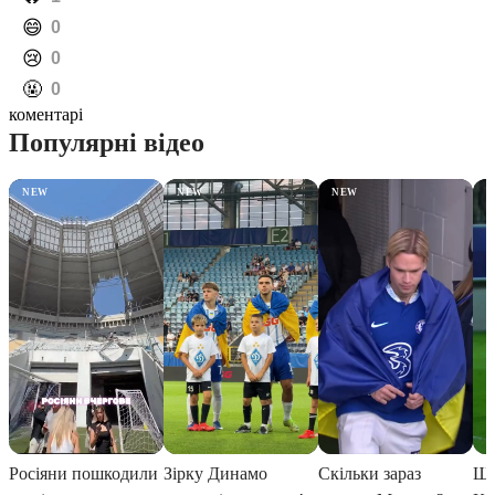
️😄
0
️😢
0
️🤬
0
коментарі