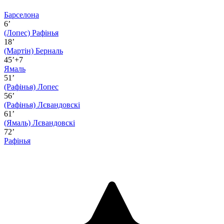
Барселона
6’
(Лопес)
Рафінья
18’
(Мартін)
Берналь
45’+7
Ямаль
51’
(Рафінья)
Лопес
56’
(Рафінья)
Лєвандовскі
61’
(Ямаль)
Лєвандовскі
72’
Рафінья