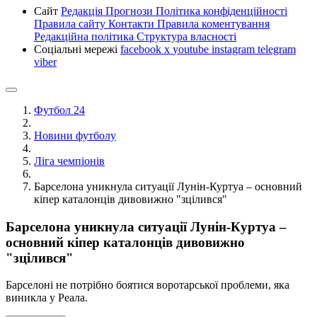
Сайт
Редакція
Прогнози
Політика конфіденційності
Правила сайту
Контакти
Правила коментування
Редакційна політика
Структура власності
Соціальні мережі
facebook
x
youtube
instagram
telegram
viber
Футбол 24
Новини футболу
Ліга чемпіонів
Барселона уникнула ситуації Лунін-Куртуа – основний
кіпер каталонців дивовижно "зцілився"
Барселона уникнула ситуації Лунін-Куртуа –
основний кіпер каталонців дивовижно
"зцілився"
Барселоні не потрібно боятися воротарської проблеми, яка
виникла у Реала.