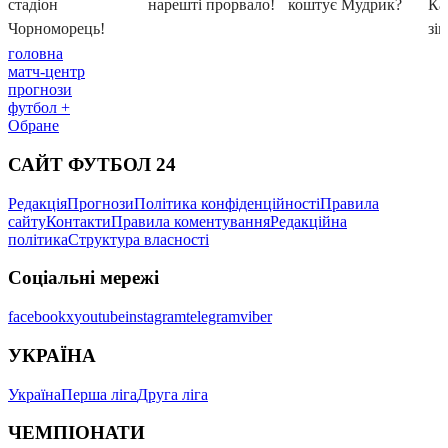
головна
матч-центр
прогнози
футбол +
Обране
САЙТ ФУТБОЛ 24
Редакція
Прогнози
Політика конфіденційності
Правила
сайту
Контакти
Правила коментування
Редакційна
політика
Структура власності
Соціальні мережі
facebook
x
youtube
instagram
telegram
viber
УКРАЇНА
Україна
Перша ліга
Друга ліга
ЧЕМПІОНАТИ