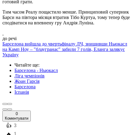
готовий грати.
Тим часом Реалу пощастило менше. Принциповий суперник
Барси на півтора місяця втратив Тібо Куртуа, тому тепер буде
сподіватися на впевнену гру Андрія Луніна.
до речі
Барселона вийшла до чвертьфіналу ЛЧ, знищивши Ньюкасл
на Камп Ноу – "блаугранас" забили 7 голів, Еланга залякує
Україну
Читайте ще
:
Барселона - Ньюкасл
Ліга чемпіонів
Жоан Гарсія
Барселона
Іспанія
0
Коментувати
️👍
3
️🔥
1