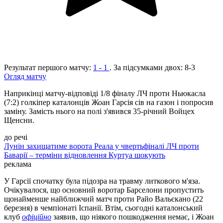
Результат першого матчу:
1 - 1
. За підсумками двох:
8-3
Огляд матчу
Наприкінці матчу-відповіді 1/8 фіналу ЛЧ проти Ньюкасла
(7:2) голкіпер каталонців Жоан Гарсія сів на газон і попросив
заміну. Замість нього на полі з'явився 35-річний Войцех
Щенсни.
до речі
Лунін захищатиме ворота Реала у чвертьфіналі ЛЧ проти
Баварії – терміни відновлення Куртуа шокують
реклама
У Гарсії спочатку була підозра на травму литкового м'яза.
Очікувалося, що основний воротар Барселони пропустить
щонайменше найближчий матч проти Райо Вальєкано (22
березня) в чемпіонаті Іспанії. Втім, сьогодні каталонський
клуб
офіційно
заявив, що ніякого пошкодження немає, і Жоан