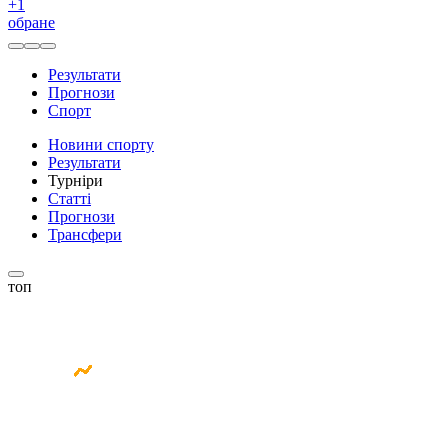
+
1
обране
Результати
Прогнози
Спорт
Новини спорту
Результати
Турніри
Статті
Прогнози
Трансфери
топ