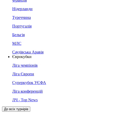
Франція
Нідерланди
Туреччина
Португалія
Бельгія
МЛС
Саудівська Аравія
Єврокубки
Ліга чемпіонів
Ліга Європи
Суперкубок УЄФА
Ліга конференцій
ЛЧ - Top News
До всіх турнірів