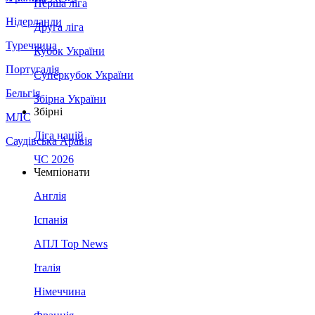
Перша ліга
Нідерланди
Друга ліга
Туреччина
Кубок України
Португалія
Суперкубок України
Бельгія
Збірна України
Збірні
МЛС
Ліга націй
Саудівська Аравія
ЧС 2026
Чемпіонати
Англія
Іспанія
АПЛ Top News
Італія
Німеччина