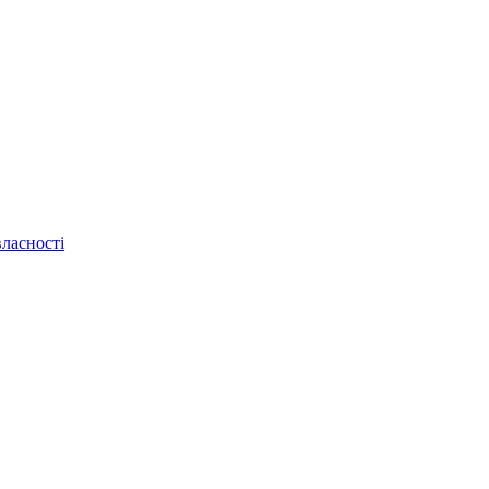
ласності