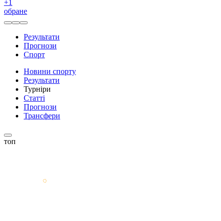
+
1
обране
Результати
Прогнози
Спорт
Новини спорту
Результати
Турніри
Статті
Прогнози
Трансфери
топ