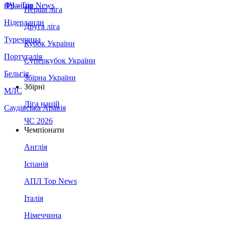
Франція
ЛЧ - Top News
Перша ліга
Нідерланди
Друга ліга
Туреччина
Кубок України
Португалія
Суперкубок України
Бельгія
Збірна України
Збірні
МЛС
Ліга націй
Саудівська Аравія
ЧС 2026
Чемпіонати
Англія
Іспанія
АПЛ Top News
Італія
Німеччина