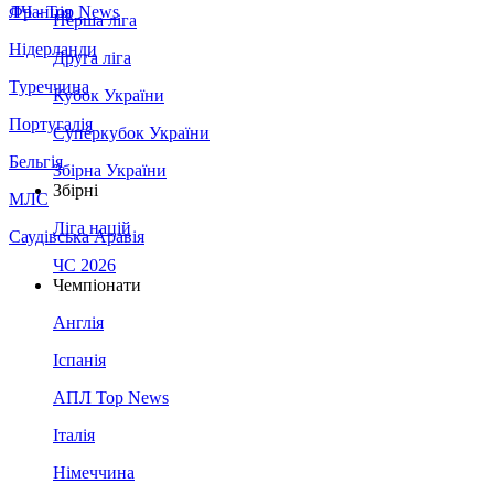
Франція
ЛЧ - Top News
Перша ліга
Нідерланди
Друга ліга
Туреччина
Кубок України
Португалія
Суперкубок України
Бельгія
Збірна України
Збірні
МЛС
Ліга націй
Саудівська Аравія
ЧС 2026
Чемпіонати
Англія
Іспанія
АПЛ Top News
Італія
Німеччина