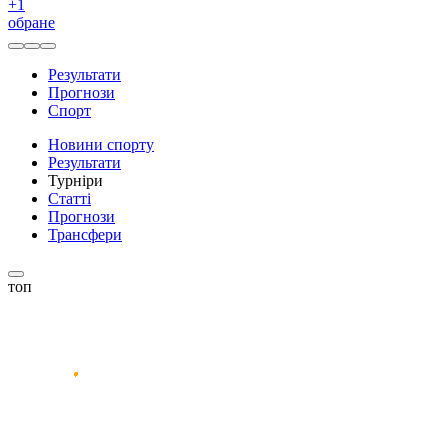
+
1
обране
Результати
Прогнози
Спорт
Новини спорту
Результати
Турніри
Статті
Прогнози
Трансфери
топ