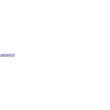
ласності