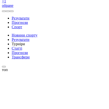
+
1
обране
Результати
Прогнози
Спорт
Новини спорту
Результати
Турніри
Статті
Прогнози
Трансфери
топ