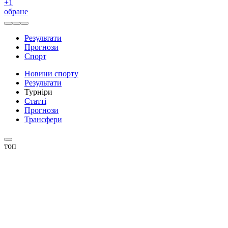
+
1
обране
Результати
Прогнози
Спорт
Новини спорту
Результати
Турніри
Статті
Прогнози
Трансфери
топ