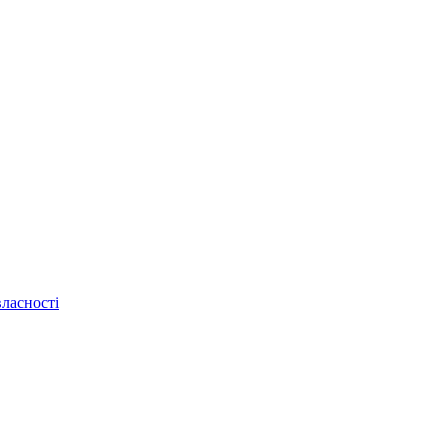
ласності