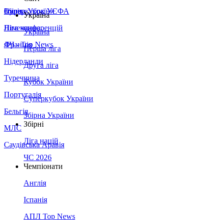
Збірна України
Італія
Суперкубок УЄФА
Україна
Німеччина
Ліга конференцій
Україна
Франція
ЛЧ - Top News
Перша ліга
Нідерланди
Друга ліга
Туреччина
Кубок України
Португалія
Суперкубок України
Бельгія
Збірна України
Збірні
МЛС
Ліга націй
Саудівська Аравія
ЧС 2026
Чемпіонати
Англія
Іспанія
АПЛ Top News