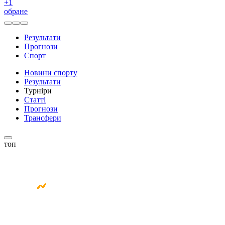
+
1
обране
Результати
Прогнози
Спорт
Новини спорту
Результати
Турніри
Статті
Прогнози
Трансфери
топ