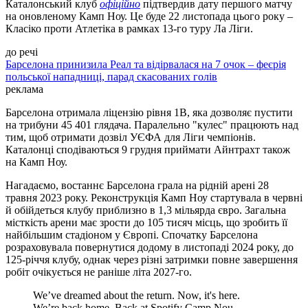
Каталонський клуб
офіційно
підтвердив дату першого матчу
на оновленому Камп Ноу. Це буде 22 листопада цього року –
Класіко проти Атлетіка в рамках 13-го туру Ла Ліги.
до речі
Барселона принизила Реал та відірвалася на 7 очок – феєрія
польської нападниці, парад скасованих голів
реклама
Барселона отримала ліцензію рівня 1В, яка дозволяє пустити
на трибуни 45 401 глядача. Паралельно "кулес" працюють над
тим, щоб отримати дозвіл УЄФА для Ліги чемпіонів.
Каталонці сподіваються 9 грудня приймати Айнтрахт також
на Камп Ноу.
Нагадаємо, востаннє Барселона грала на рідній арені 28
травня 2023 року. Реконструкція Камп Ноу стартувала в червні
й обійдеться клубу приблизно в 1,3 мільярда євро. Загальна
місткість арени має зрости до 105 тисяч місць, що зробить її
найбільшим стадіоном у Європі. Спочатку Барселона
розраховувала повернутися додому в листопаді 2024 року, до
125-річчя клубу, однак через різні затримки повне завершення
робіт очікується не раніше літа 2027-го.
We’ve dreamed about the return. Now, it's here.
We’re back home. Back at Spotify Camp Nou ️️