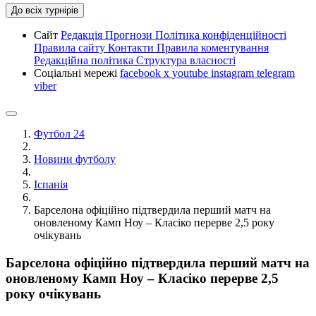
До всіх турнірів
Сайт
Редакція
Прогнози
Політика конфіденційності
Правила сайту
Контакти
Правила коментування
Редакційна політика
Структура власності
Соціальні мережі
facebook
x
youtube
instagram
telegram
viber
Футбол 24
Новини футболу
Іспанія
Барселона офіційно підтвердила перший матч на
оновленому Камп Ноу – Класіко перерве 2,5 року
очікувань
Барселона офіційно підтвердила перший матч на
оновленому Камп Ноу – Класіко перерве 2,5
року очікувань