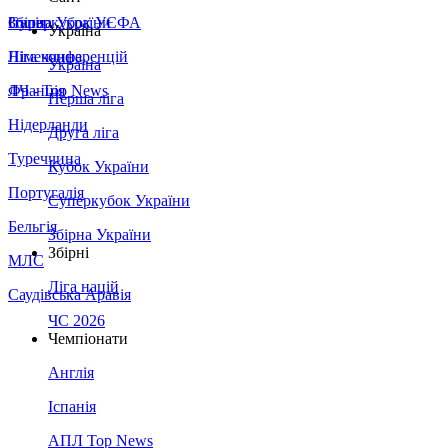
Збірна України
Італія
Суперкубок УЄФА
Україна
Німеччина
Ліга конференцій
Україна
Франція
ЛЧ - Top News
Перша ліга
Нідерланди
Друга ліга
Туреччина
Кубок України
Португалія
Суперкубок України
Бельгія
Збірна України
Збірні
МЛС
Ліга націй
Саудівська Аравія
ЧС 2026
Чемпіонати
Англія
Іспанія
АПЛ Top News