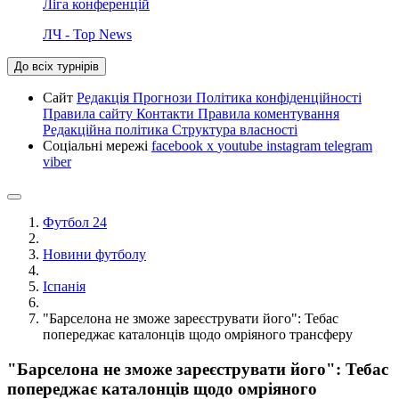
Ліга конференцій
ЛЧ - Top News
До всіх турнірів
Сайт
Редакція
Прогнози
Політика конфіденційності
Правила сайту
Контакти
Правила коментування
Редакційна політика
Структура власності
Соціальні мережі
facebook
x
youtube
instagram
telegram
viber
Футбол 24
Новини футболу
Іспанія
"Барселона не зможе зареєструвати його": Тебас
попереджає каталонців щодо омріяного трансферу
"Барселона не зможе зареєструвати його": Тебас
попереджає каталонців щодо омріяного