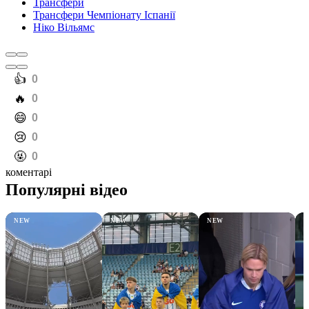
Трансфери
Трансфери Чемпіонату Іспанії
Ніко Вільямс
️👍
0
️🔥
0
️😄
0
️😢
0
️🤬
0
коментарі