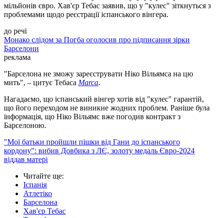
мільйонів євро. Хав'єр Тебас заявив, що у "кулес" зіткнуться з
проблемами щодо реєстрації іспанського вінгера.
до речі
Монако слідом за Погба оголосив про підписання зірки
Барселони
реклама
"Барселона не зможу зареєструвати Ніко Вільямса на цю
мить", – цитує Тебаса
Marca
.
Нагадаємо, що іспанський вінгер хотів від "кулес" гарантій,
що його переходом не виникне жодних проблем. Раніше була
інформація, що Ніко Вільямс вже погодив контракт з
Барселоною.
"Мої батьки пройшли пішки від Гани до іспанського
кордону": вибив Довбика з ЛЄ, золоту медаль Євро-2024
віддав матері
Читайте ще
:
Іспанія
Атлетіко
Барселона
Хав'єр Тебас