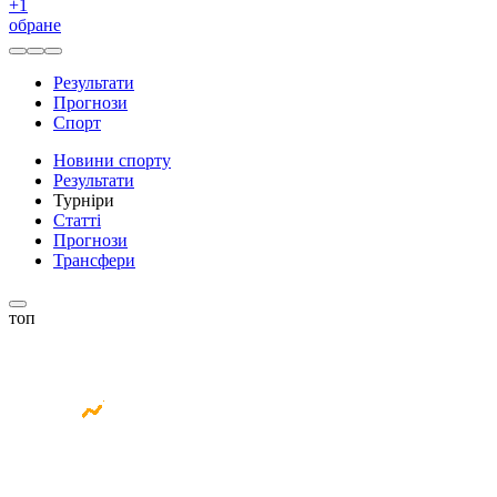
+
1
обране
Результати
Прогнози
Спорт
Новини спорту
Результати
Турніри
Статті
Прогнози
Трансфери
топ