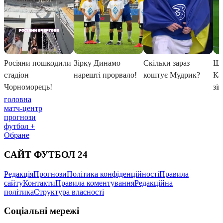
головна
матч-центр
прогнози
футбол +
Обране
САЙТ ФУТБОЛ 24
Редакція
Прогнози
Політика конфіденційності
Правила
сайту
Контакти
Правила коментування
Редакційна
політика
Структура власності
Соціальні мережі