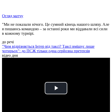
Огляд матчу
"Ми не показали нічого. Це сумний кінець нашого шляху. Але
я пишаюсь командою – за останні роки ми віддавали всі сили
в кожному турнірі.
до речі
"Чим відрізняється Інтер від таксі? Таксі вміщує лише
чотирьох": до ПСЖ тільки одна серйозна претензія
відео дня
Play
Video