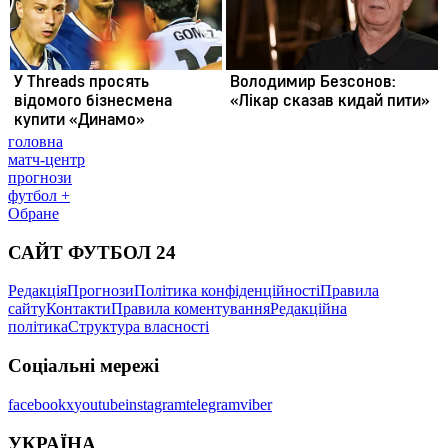
головна
матч-центр
прогнози
футбол +
Обране
САЙТ ФУТБОЛ 24
Редакція
Прогнози
Політика конфіденційності
Правила
сайту
Контакти
Правила коментування
Редакційна
політика
Структура власності
Соціальні мережі
facebook
x
youtube
instagram
telegram
viber
УКРАЇНА