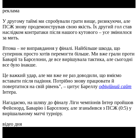
реклама
У другому таймі ми спробували грати вище, ризикуючи, але
ПСЖ знову продемонстрував свою якість. Їх другий гол став
наслідком контратаки після нашого кутового – усе змінилося
за мить.
Втома – не виправдання у фіналі. Найбільше шкода, що
суперник просто хотів перемогти більше. Ми вже грали проти
Баварії та Барселони, де все вирішувала тактика, але сьогодні
все було інакше.
Це важкий удар, але ми вже не раз доводили, що вміємо
вставати після падіння. Потрібно знову працювати й
повертатися на свій рівень", – цитує Бареллу
офіційний сайт
Інтера.
Нагадаємо, на шляху до фіналу Ліги чемпіонів Інтер пройшов
Фейєнорд, Баварію і Барселону, але зганьбився з ПСЖ (0:5) у
вирішальному матчі турніру.
відео дня