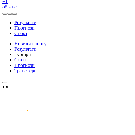
+
1
обране
Результати
Прогнози
Спорт
Новини спорту
Результати
Турніри
Статті
Прогнози
Трансфери
топ