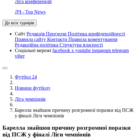
Ліга конференцій
ЛЧ - Top News
До всіх турнірів
Сайт
Редакція
Прогнози
Політика конфіденційності
Правила сайту
Контакти
Правила коментування
Редакційна політика
Структура власності
Соціальні мережі
facebook
x
youtube
instagram
telegram
viber
Футбол 24
Новини футболу
Ліга чемпіонів
Барелла знайшов причину розгромної поразки від ПСЖ
у фіналі Ліги чемпіонів
Барелла знайшов причину розгромної поразки
від ПСЖ у фіналі Ліги чемпіонів