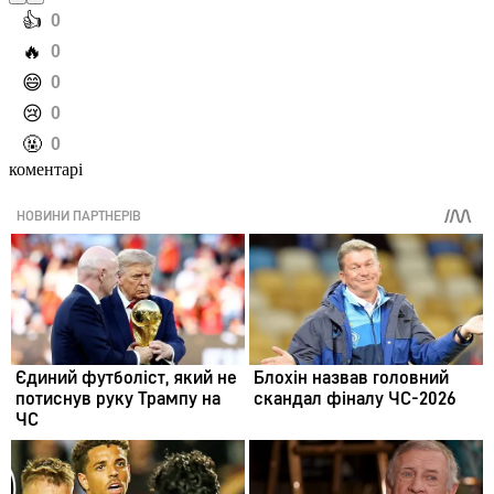
️👍
0
️🔥
0
️😄
0
️😢
0
️🤬
0
коментарі