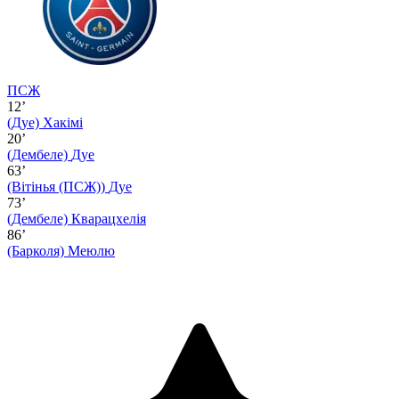
ПСЖ
12’
(Дуе)
Хакімі
20’
(Дембеле)
Дуе
63’
(Вітінья (ПСЖ))
Дуе
73’
(Дембеле)
Кварацхелія
86’
(Барколя)
Меюлю