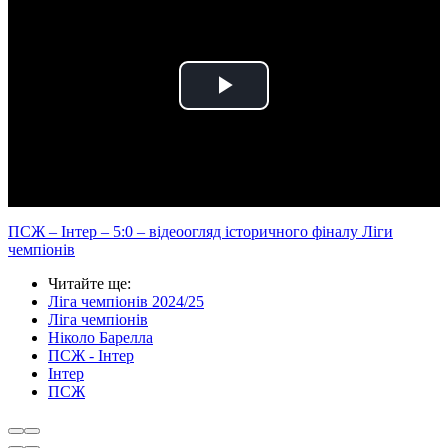
Play
Video
ПСЖ – Інтер – 5:0 – відеоогляд історичного фіналу Ліги
чемпіонів
Читайте ще
:
Ліга чемпіонів 2024/25
Ліга чемпіонів
Ніколо Барелла
ПСЖ - Інтер
Інтер
ПСЖ