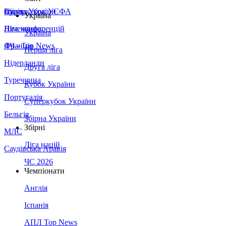
Збірна України
Італія
Суперкубок УЄФА
Україна
Німеччина
Ліга конференцій
Україна
Франція
ЛЧ - Top News
Перша ліга
Нідерланди
Друга ліга
Туреччина
Кубок України
Португалія
Суперкубок України
Бельгія
Збірна України
Збірні
МЛС
Ліга націй
Саудівська Аравія
ЧС 2026
Чемпіонати
Англія
Іспанія
АПЛ Top News