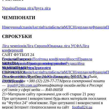
Україна
Перша ліга
Друга ліга
ЧЕМПІОНАТИ
Німеччина
Іспанія
Англія
Італія
Бельгія
МЛС
Нідерланди
Франція
П
ЄВРОКУБКИ
Ліга чемпіонів
Ліга Європи
Юнацька ліга УЄФА
Ліга
конференцій
САЙТ ФУТБОЛ 24
Редакція
Соціальні мережі
Прогнози
Політика конфіденційності
Правила
сайту
facebook
УКРАЇНА
Контакти
x
youtube
Правила коментування
instagram
telegram
viber
Редакційна
політика
Україна
ЧЕМПІОНАТИ
Перша ліга
Структура власності
Друга ліга
Німеччина
ЄВРОКУБКИ
Іспанія
Англія
Італія
Бельгія
МЛС
Нідерланди
Франція
П
Ліга чемпіонів
Онлайн-медіа «Футбол 24»
Ліга Європи
Юнацька ліга УЄФА
пл. Галицька, буд. 15, м. Львів,
Ліга
конференцій
79008
Телефон +380 (32) 229-77-77
Адреса електронної пошти
—
legal@24tv.com.ua
Ідентифікатор онлайн-медіа в Реєстрі
суб’єктів у сфері медіа — R40-06058
21+
Матеріали сайту призначені для осіб старше 21 року
При цитуванні і використанні будь-яких матеріалів посилання
на "Футбол 24" обов'язкове. При цитуванні і використанні в
мережі Інтернет гіперпосилання на сайт
football24.ua