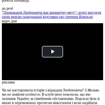
роботи попереду.
до речі
"Провокація Любеновіча має конкретну мету": агент висунув
свою версію скандальної відставки екс-тренера Ворскли
відео дня
Play
Video
реклама
Чи не насторожила історія з відходом Любеновіча? З Желько
ми не знайомі особисто. В клубі мені пояснили, що він
залишив Україну за сімейними обставинами. Ворскла була зі
мною в перемовинах протягом міжсезоння і коли надійшла