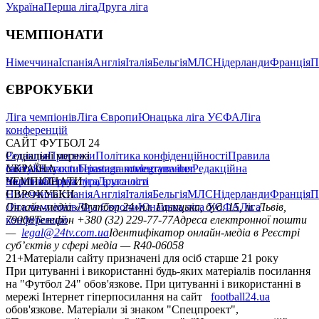
Україна
Перша ліга
Друга ліга
ЧЕМПІОНАТИ
Німеччина
Іспанія
Англія
Італія
Бельгія
МЛС
Нідерланди
Франція
П
ЄВРОКУБКИ
Ліга чемпіонів
Ліга Європи
Юнацька ліга УЄФА
Ліга
конференцій
САЙТ ФУТБОЛ 24
Редакція
Соціальні мережі
Прогнози
Політика конфіденційності
Правила
сайту
facebook
УКРАЇНА
Контакти
x
youtube
Правила коментування
instagram
telegram
viber
Редакційна
політика
Україна
ЧЕМПІОНАТИ
Перша ліга
Структура власності
Друга ліга
Німеччина
ЄВРОКУБКИ
Іспанія
Англія
Італія
Бельгія
МЛС
Нідерланди
Франція
П
Ліга чемпіонів
Онлайн-медіа «Футбол 24»
Ліга Європи
Юнацька ліга УЄФА
пл. Галицька, буд. 15, м. Львів,
Ліга
конференцій
79008
Телефон +380 (32) 229-77-77
Адреса електронної пошти
—
legal@24tv.com.ua
Ідентифікатор онлайн-медіа в Реєстрі
суб’єктів у сфері медіа — R40-06058
21+
Матеріали сайту призначені для осіб старше 21 року
При цитуванні і використанні будь-яких матеріалів посилання
на "Футбол 24" обов'язкове. При цитуванні і використанні в
мережі Інтернет гіперпосилання на сайт
football24.ua
обов'язкове. Матеріали зі знаком "Спецпроект",