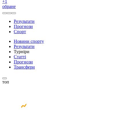
+
1
обране
Результати
Прогнози
Спорт
Новини спорту
Результати
Турніри
Статті
Прогнози
Трансфери
топ