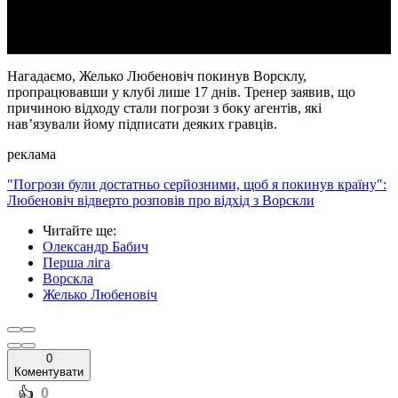
Video
Нагадаємо, Желько Любеновіч покинув Ворсклу,
пропрацювавши у клубі лише 17 днів. Тренер заявив, що
причиною відходу стали погрози з боку агентів, які
нав’язували йому підписати деяких гравців.
реклама
"Погрози були достатньо серйозними, щоб я покинув країну":
Любеновіч відверто розповів про відхід з Ворскли
Читайте ще
:
Олександр Бабич
Перша ліга
Ворскла
Желько Любеновіч
0
Коментувати
️👍
0