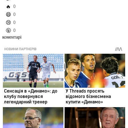
️🔥
0
️😄
0
️😢
0
️🤬
0
коментарі