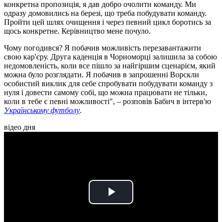
конкретна пропозиція, я дав добро очолити команду. Ми
одразу домовились на березі, що треба побудувати команду.
Пройти цей шлях очищення і через певний цикл боротись за
щось конкретне. Керівництво мене почуло.
Чому погодився? Я побачив можливість перезавантажити
свою кар'єру. Друга каденція в Чорноморці залишила за собою
недомовленість, коли все пішло за найгіршим сценарієм, який
можна було розглядати. Я побачив в запрошенні Ворскли
особистий виклик для себе спробувати побудувати команду з
нуля і довести самому собі, що можна працювати не тільки,
коли в тебе є певні можливості", – розповів Бабич в інтерв'ю
Українському футболу
.
відео дня
Play