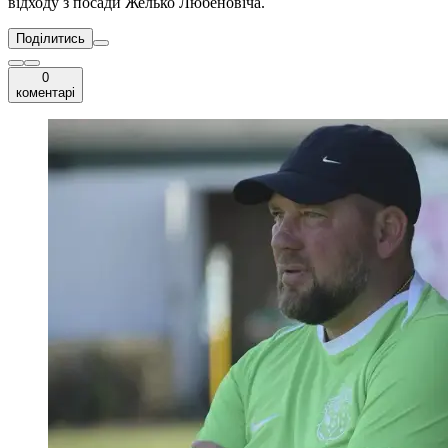
відходу з посади Желько Любеновіча.
Поділитись
0
коментарі