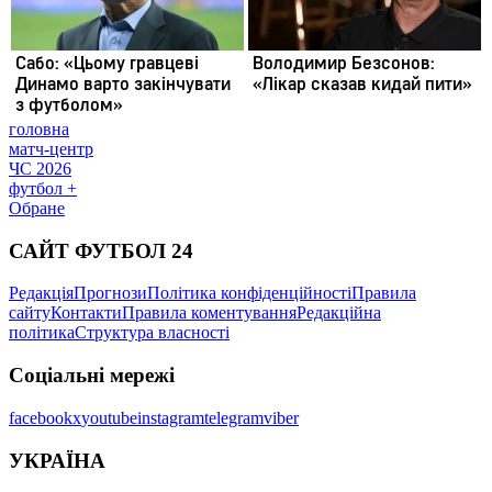
головна
матч-центр
ЧС 2026
футбол +
Обране
САЙТ ФУТБОЛ 24
Редакція
Прогнози
Політика конфіденційності
Правила
сайту
Контакти
Правила коментування
Редакційна
політика
Структура власності
Соціальні мережі
facebook
x
youtube
instagram
telegram
viber
УКРАЇНА