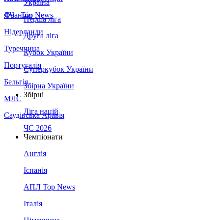
Україна
Франція
ЛЧ - Top News
Перша ліга
Нідерланди
Друга ліга
Туреччина
Кубок України
Португалія
Суперкубок України
Бельгія
Збірна України
Збірні
МЛС
Ліга націй
Саудівська Аравія
ЧС 2026
Чемпіонати
Англія
Іспанія
АПЛ Top News
Італія