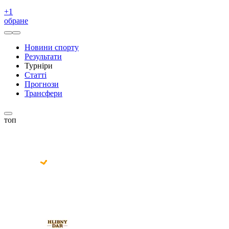
+
1
обране
Новини спорту
Результати
Турніри
Статті
Прогнози
Трансфери
топ