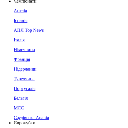
Чемпіонати
Англія
Іспанія
АПЛ Top News
Італія
Німеччина
Франція
Нідерланди
Туреччина
Португалія
Бельгія
МЛС
Саудівська Аравія
Єврокубки