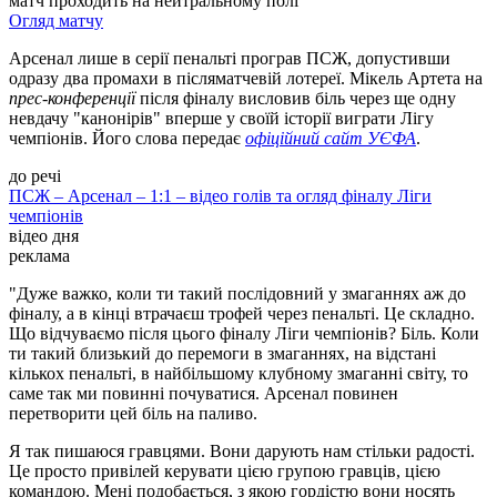
матч проходить на нейтральному полі
Огляд матчу
Арсенал лише в серії пенальті програв ПСЖ, допустивши
одразу два промахи в післяматчевій лотереї. Мікель Артета на
прес-конференції
після фіналу висловив біль через ще одну
невдачу "канонірів" вперше у своїй історії виграти Лігу
чемпіонів. Його слова передає
офіційний сайт УЄФА
.
до речі
ПСЖ – Арсенал – 1:1 – відео голів та огляд фіналу Ліги
чемпіонів
відео дня
Play
Video