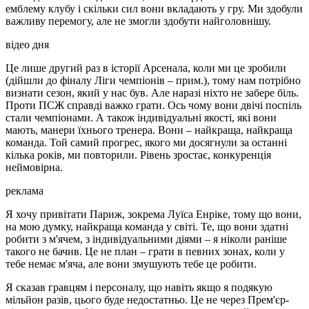
реклама
"Дуже важко, коли ти такий послідовний у змаганнях аж до
фіналу, а в кінці втрачаєш трофей через пенальті. Це складно.
Що відчуваємо після цього фіналу Ліги чемпіонів? Біль. Коли
ти такий близький до перемоги в змаганнях, на відстані
кількох пенальті, в найбільшому клубному змаганні світу, то
саме так ми повинні почуватися. Арсенал повинен
перетворити цей біль на паливо.
Я так пишаюся гравцями. Вони дарують нам стільки радості.
Це просто привілей керувати цією групою гравців, цією
командою. Мені подобається, з якою гордістю вони носять
емблему клубу і скільки сил вони вкладають у гру. Ми здобули
важливу перемогу, але не змогли здобути найголовнішу.
відео дня