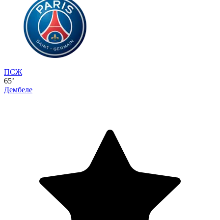
ПСЖ
65’
Дембеле