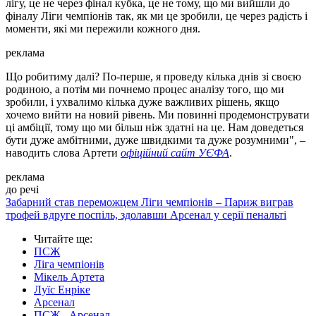
Play
Video
Це лише другий раз в історії Арсенала, коли ми це зробили
(дійшли до фіналу Ліги чемпіонів – прим.), тому нам потрібно
визнати сезон, який у нас був. Але наразі ніхто не забере біль.
Проти ПСЖ справді важко грати. Ось чому вони двічі поспіль
стали чемпіонами. А також індивідуальні якості, які вони
мають, манери їхнього тренера. Вони – найкраща, найкраща
команда. Той самий прогрес, якого ми досягнули за останні
кілька років, ми повторили. Рівень зростає, конкуренція
неймовірна.
реклама
Я хочу привітати Париж, зокрема Луїса Енріке, тому що вони,
на мою думку, найкраща команда у світі. Те, що вони здатні
робити з м'ячем, з індивідуальними діями – я ніколи раніше
такого не бачив. Це не план – грати в певних зонах, коли у
тебе немає м'яча, але вони змушують тебе це робити.