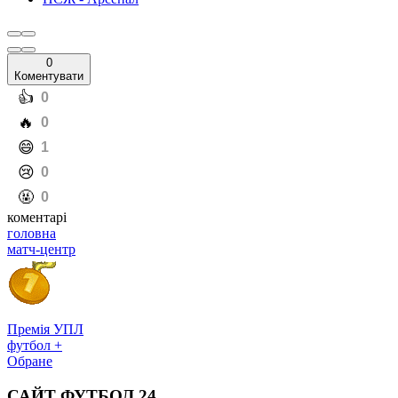
Я сказав гравцям і персоналу, що навіть якщо я подякую
мільйон разів, цього буде недостатньо. Це не через Прем'єр-
лігу, це не через фінал кубка, це не тому, що ми вийшли до
фіналу Ліги чемпіонів так, як ми це зробили, це через радість і
моменти, які ми пережили кожного дня.
реклама
Що робитиму далі? По-перше, я проведу кілька днів зі своєю
родиною, а потім ми почнемо процес аналізу того, що ми
зробили, і ухвалимо кілька дуже важливих рішень, якщо
хочемо вийти на новий рівень. Ми повинні продемонструвати
ці амбіції, тому що ми більш ніж здатні на це. Нам доведеться
бути дуже амбітними, дуже швидкими та дуже розумними", –
наводить слова Артети
офіційний сайт УЄФА
.
реклама
до речі
Забарний став переможцем Ліги чемпіонів – Париж виграв
трофей вдруге поспіль, здолавши Арсенал у серії пенальті
Читайте ще
:
ПСЖ
Ліга чемпіонів
Мікель Артета