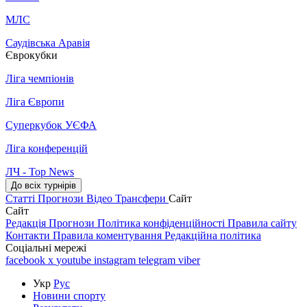
МЛС
Саудівська Аравія
Єврокубки
Ліга чемпіонів
Ліга Європи
Суперкубок УЄФА
Ліга конференцій
ЛЧ - Top News
До всіх турнірів
Статті
Прогнози
Відео
Трансфери
Сайт
Сайт
Редакція
Прогнози
Політика конфіденційності
Правила сайту
Контакти
Правила коментування
Редакційна політика
Соціальні мережі
facebook
x
youtube
instagram
telegram
viber
Укр
Рус
Новини спорту