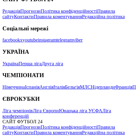
Луїс Енріке
Арсенал
ПСЖ - Арсенал
0
Коментувати
️👍
0
️🔥
0
️😄
1
️😢
0
️🤬
0
коментарі