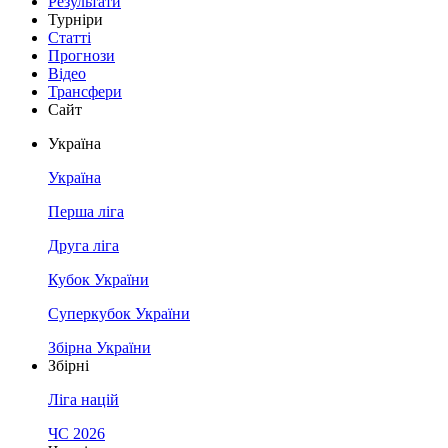
Результати
Турніри
Статті
Прогнози
Відео
Трансфери
Сайт
Україна
Україна
Перша ліга
Друга ліга
Кубок України
Суперкубок України
Збірна України
Збірні
Ліга націй
ЧС 2026