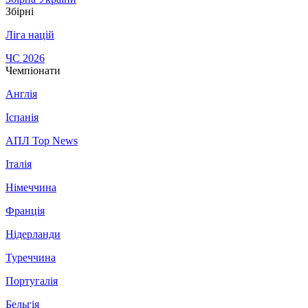
Збірні
Ліга націй
ЧС 2026
Чемпіонати
Англія
Іспанія
АПЛ Top News
Італія
Німеччина
Франція
Нідерланди
Туреччина
Португалія
Бельгія