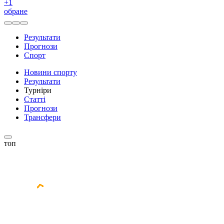
+
1
обране
Результати
Прогнози
Спорт
Новини спорту
Результати
Турніри
Статті
Прогнози
Трансфери
топ