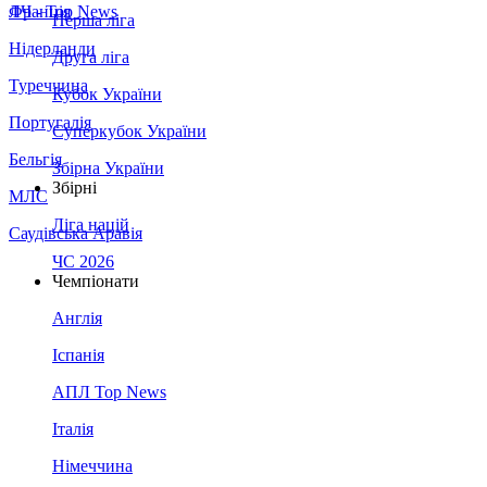
Франція
ЛЧ - Top News
Перша ліга
Нідерланди
Друга ліга
Туреччина
Кубок України
Португалія
Суперкубок України
Бельгія
Збірна України
Збірні
МЛС
Ліга націй
Саудівська Аравія
ЧС 2026
Чемпіонати
Англія
Іспанія
АПЛ Top News
Італія
Німеччина