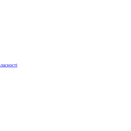
ласності