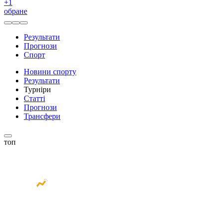
+
1
обране
Результати
Прогнози
Спорт
Новини спорту
Результати
Турніри
Статті
Прогнози
Трансфери
топ