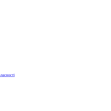
ласності