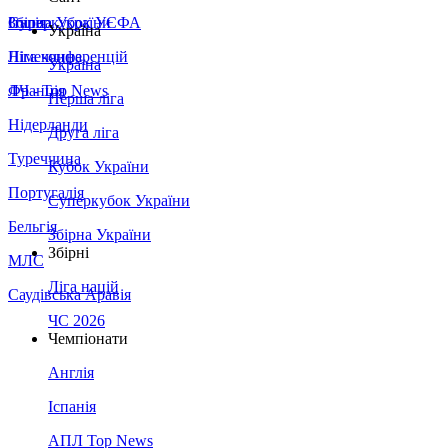
Збірна України
Італія
Суперкубок УЄФА
Україна
Німеччина
Ліга конференцій
Україна
Франція
ЛЧ - Top News
Перша ліга
Нідерланди
Друга ліга
Туреччина
Кубок України
Португалія
Суперкубок України
Бельгія
Збірна України
Збірні
МЛС
Ліга націй
Саудівська Аравія
ЧС 2026
Чемпіонати
Англія
Іспанія
АПЛ Top News