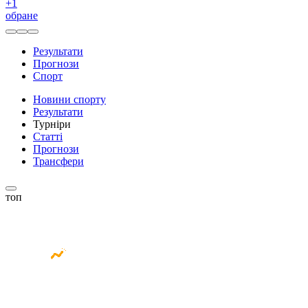
+
1
обране
Результати
Прогнози
Спорт
Новини спорту
Результати
Турніри
Статті
Прогнози
Трансфери
топ