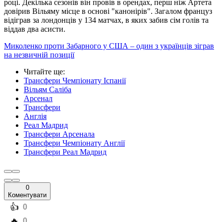
році. Декілька сезонів він провів в орендах, перш ніж Артета
довірив Вільяму місце в основі "канонірів". Загалом француз
відіграв за лондонців у 134 матчах, в яких забив сім голів та
віддав два асисти.
Миколенко проти Забарного у США – один з українців зіграв
на незвичній позиції
Читайте ще
:
Трансфери Чемпіонату Іспанії
Вільям Саліба
Арсенал
Трансфери
Англія
Реал Мадрид
Трансфери Арсенала
Трансфери Чемпіонату Англії
Трансфери Реал Мадрид
0
Коментувати
️👍
0
️🔥
0