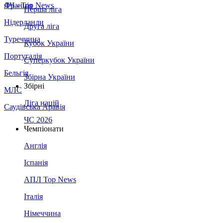
Франція
ЛЧ - Top News
Перша ліга
Нідерланди
Друга ліга
Туреччина
Кубок України
Португалія
Суперкубок України
Бельгія
Збірна України
Збірні
МЛС
Ліга націй
Саудівська Аравія
ЧС 2026
Чемпіонати
Англія
Іспанія
АПЛ Top News
Італія
Німеччина