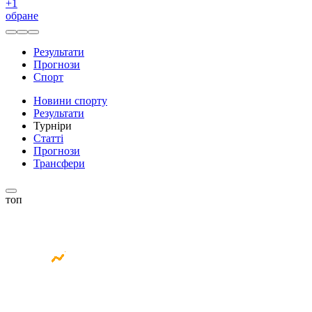
+
1
обране
Результати
Прогнози
Спорт
Новини спорту
Результати
Турніри
Статті
Прогнози
Трансфери
топ