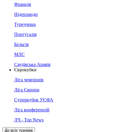
Франція
Нідерланди
Туреччина
Португалія
Бельгія
МЛС
Саудівська Аравія
Єврокубки
Ліга чемпіонів
Ліга Європи
Суперкубок УЄФА
Ліга конференцій
ЛЧ - Top News
До всіх турнірів