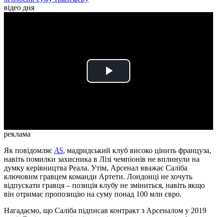
відео дня
Play
Video
реклама
Як повідомляє
AS
, мадридський клуб високо цінить француза,
навіть помилки захисника в Лізі чемпіонів не вплинули на
думку керівництва Реала. Утім, Арсенал вважає Саліба
ключовим гравцем команди Артети. Лондонці не хочуть
відпускати гравця – позиція клубу не зміниться, навіть якщо
він отримає пропозицію на суму понад 100 млн євро.
Нагадаємо, що Саліба підписав контракт з Арсеналом у 2019