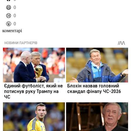
️😄
0
️😢
0
️🤬
0
коментарі