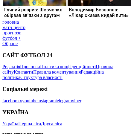
головна
матч-центр
прогнози
футбол +
Обране
САЙТ ФУТБОЛ 24
Редакція
Прогнози
Політика конфіденційності
Правила
сайту
Контакти
Правила коментування
Редакційна
політика
Структура власності
Соціальні мережі
facebook
x
youtube
instagram
telegram
viber
УКРАЇНА
Україна
Перша ліга
Друга ліга