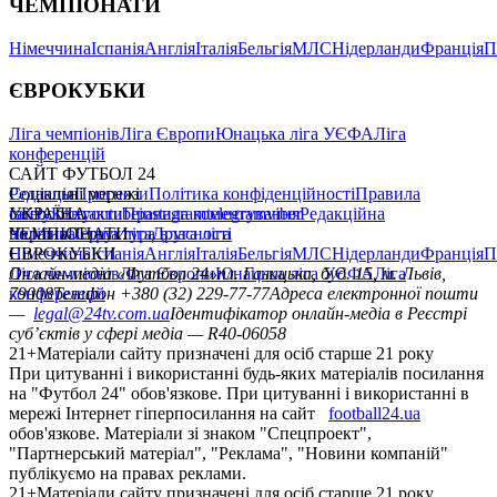
ЧЕМПІОНАТИ
Німеччина
Іспанія
Англія
Італія
Бельгія
МЛС
Нідерланди
Франція
П
ЄВРОКУБКИ
Ліга чемпіонів
Ліга Європи
Юнацька ліга УЄФА
Ліга
конференцій
САЙТ ФУТБОЛ 24
Редакція
Соціальні мережі
Прогнози
Політика конфіденційності
Правила
сайту
facebook
УКРАЇНА
Контакти
x
youtube
Правила коментування
instagram
telegram
viber
Редакційна
політика
Україна
ЧЕМПІОНАТИ
Перша ліга
Структура власності
Друга ліга
Німеччина
ЄВРОКУБКИ
Іспанія
Англія
Італія
Бельгія
МЛС
Нідерланди
Франція
П
Ліга чемпіонів
Онлайн-медіа «Футбол 24»
Ліга Європи
Юнацька ліга УЄФА
пл. Галицька, буд. 15, м. Львів,
Ліга
конференцій
79008
Телефон +380 (32) 229-77-77
Адреса електронної пошти
—
legal@24tv.com.ua
Ідентифікатор онлайн-медіа в Реєстрі
суб’єктів у сфері медіа — R40-06058
21+
Матеріали сайту призначені для осіб старше 21 року
При цитуванні і використанні будь-яких матеріалів посилання
на "Футбол 24" обов'язкове. При цитуванні і використанні в
мережі Інтернет гіперпосилання на сайт
football24.ua
обов'язкове. Матеріали зі знаком "Спецпроект",
"Партнерський матеріал", "Реклама", "Новини компаній"
публікуємо на правах реклами.
21+
Матеріали сайту призначені для осіб старше 21 року