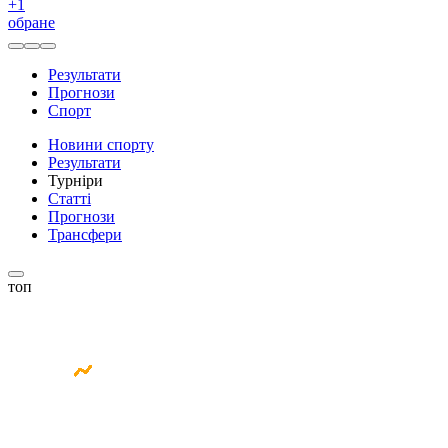
+
1
обране
Результати
Прогнози
Спорт
Новини спорту
Результати
Турніри
Статті
Прогнози
Трансфери
топ