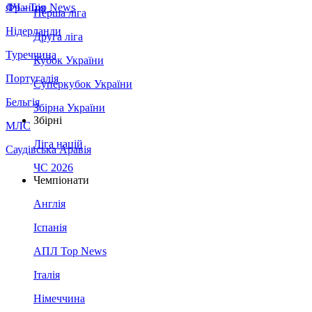
Франція
ЛЧ - Top News
Перша ліга
Нідерланди
Друга ліга
Туреччина
Кубок України
Португалія
Суперкубок України
Бельгія
Збірна України
Збірні
МЛС
Ліга націй
Саудівська Аравія
ЧС 2026
Чемпіонати
Англія
Іспанія
АПЛ Top News
Італія
Німеччина