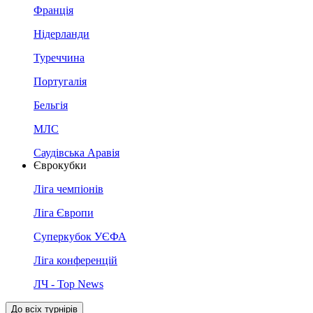
Франція
Нідерланди
Туреччина
Португалія
Бельгія
МЛС
Саудівська Аравія
Єврокубки
Ліга чемпіонів
Ліга Європи
Суперкубок УЄФА
Ліга конференцій
ЛЧ - Top News
До всіх турнірів