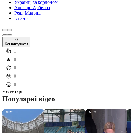
Українці за кордоном
Альваро Арбелоа
Реал Мадрид
Іспанія
0
Коментувати
️👍
1
️🔥
0
️😄
0
️😢
0
️🤬
0
коментарі