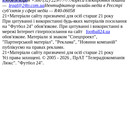
конференцій
79008
Телефон +380 (32) 229-77-77
Адреса електронної пошти
—
legal@24tv.com.ua
Ідентифікатор онлайн-медіа в Реєстрі
суб’єктів у сфері медіа — R40-06058
21+
Матеріали сайту призначені для осіб старше 21 року
При цитуванні і використанні будь-яких матеріалів посилання
на "Футбол 24" обов'язкове. При цитуванні і використанні в
мережі Інтернет гіперпосилання на сайт
football24.ua
обов'язкове. Матеріали зі знаком "Спецпроект",
"Партнерський матеріал", "Реклама", "Новини компаній"
публікуємо на правах реклами.
21+
Матеріали сайту призначені для осіб старше 21 року
Усi права захищенi. © 2005 -
2026
, ПрАТ "Телерадіокомпанія
Люкс". "Футбол 24".