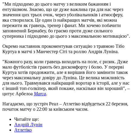
"Ми підходимо до цього матчу з великим бажанням і
ентузіазмом. Знаємо, що це дуже важлива гра для нас через
значення цих трьох очок, через уболівальників і атмосферу,
яка створилася. Це один із найкращих матчів, які можна
пережити як гравець, тренер і фанат. Ми хочемо побачити
заповнений Бернабеу, бо граємо проти дуже сильного
суперника і підходимо до цього з максимальною мотивацією".
Окремо наставник прокоментував ситуацію з травмою Тібо
Куртуа в матчі з Манчестер Сіті та роллю Андрія Луніна.
"Кожного разу, коли гравець виходить на поле, є ризик. Дуже
мало футболістів грають без дискомфорту і болю. У перерві
Куртуа хотів продовжити, але я вирішив його замінити також
через максимальну довіру до Луніна. Це велика можливість
для нього. Травмувався найкращий воротар в історії, але у нас
є інший топ-голкіпер, який покаже, наскільки він хороший", –
цитує Арбелоа
Marca
.
Нагадаємо, що зустріч Реал – Атлетіко відбудеться 22 березня,
початок матчу о 22:00 за київським часом.
Читайте ще
:
Андрій Лунін
Атлетіко