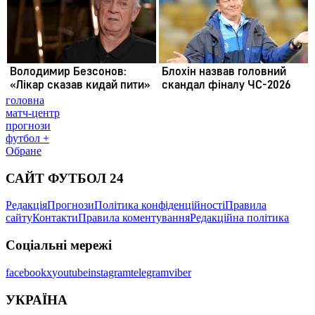
головна
матч-центр
прогнози
футбол +
Обране
САЙТ ФУТБОЛ 24
Редакція
Прогнози
Політика конфіденційності
Правила
сайту
Контакти
Правила коментування
Редакційна політика
Соціальні мережі
facebook
x
youtube
instagram
telegram
viber
УКРАЇНА