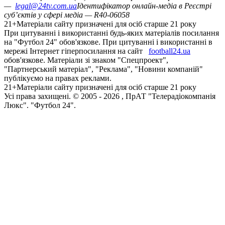
—
legal@24tv.com.ua
Ідентифікатор онлайн-медіа в Реєстрі
суб’єктів у сфері медіа — R40-06058
21+
Матеріали сайту призначені для осіб старше 21 року
При цитуванні і використанні будь-яких матеріалів посилання
на "Футбол 24" обов'язкове. При цитуванні і використанні в
мережі Інтернет гіперпосилання на сайт
football24.ua
обов'язкове. Матеріали зі знаком "Спецпроект",
"Партнерський матеріал", "Реклама", "Новини компаній"
публікуємо на правах реклами.
21+
Матеріали сайту призначені для осіб старше 21 року
Усi права захищенi. © 2005 -
2026
, ПрАТ "Телерадіокомпанія
Люкс". "Футбол 24".