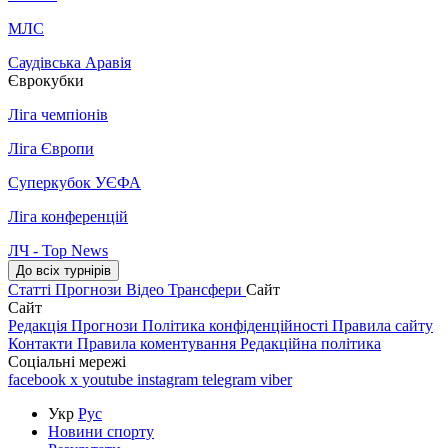
МЛС
Саудівська Аравія
Єврокубки
Ліга чемпіонів
Ліга Європи
Суперкубок УЄФА
Ліга конференцій
ЛЧ - Top News
До всіх турнірів
Статті
Прогнози
Відео
Трансфери
Сайт
Сайт
Редакція
Прогнози
Політика конфіденційності
Правила сайту
Контакти
Правила коментування
Редакційна політика
Соціальні мережі
facebook
x
youtube
instagram
telegram
viber
Укр
Рус
Новини спорту