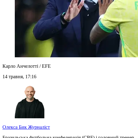
Карло Анчелотті / EFE
14 травня, 17:16
Олекса Бик
Журналіст
Бразильська футбольна конфедерація (CBF) і головний тренер