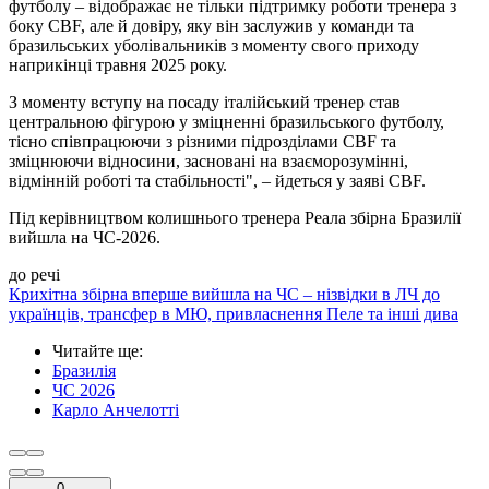
футболу – відображає не тільки підтримку роботи тренера з
боку CBF, але й довіру, яку він заслужив у команди та
бразильських уболівальників з моменту свого приходу
наприкінці травня 2025 року.
З моменту вступу на посаду італійський тренер став
центральною фігурою у зміцненні бразильського футболу,
тісно співпрацюючи з різними підрозділами CBF та
зміцнюючи відносини, засновані на взаєморозумінні,
відмінній роботі та стабільності", – йдеться у заяві CBF.
Під керівництвом колишнього тренера Реала збірна Бразилії
вийшла на ЧС-2026.
до речі
Крихітна збірна вперше вийшла на ЧС – нізвідки в ЛЧ до
українців, трансфер в МЮ, привласнення Пеле та інші дива
Читайте ще
:
Бразилія
ЧС 2026
Карло Анчелотті
0