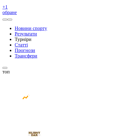
+
1
обране
Новини спорту
Результати
Турніри
Статті
Прогнози
Трансфери
топ