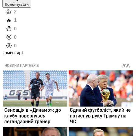
Коментувати
️👍
2
️🔥
1
️😄
0
️😢
0
️🤬
0
коментарі