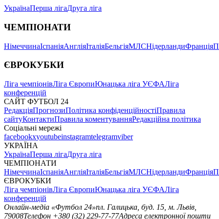
Україна
Перша ліга
Друга ліга
ЧЕМПІОНАТИ
Німеччина
Іспанія
Англія
Італія
Бельгія
МЛС
Нідерланди
Франція
П
ЄВРОКУБКИ
Ліга чемпіонів
Ліга Європи
Юнацька ліга УЄФА
Ліга
конференцій
САЙТ ФУТБОЛ 24
Редакція
Прогнози
Політика конфіденційності
Правила
сайту
Контакти
Правила коментування
Редакційна політика
Соціальні мережі
facebook
x
youtube
instagram
telegram
viber
УКРАЇНА
Україна
Перша ліга
Друга ліга
ЧЕМПІОНАТИ
Німеччина
Іспанія
Англія
Італія
Бельгія
МЛС
Нідерланди
Франція
П
ЄВРОКУБКИ
Ліга чемпіонів
Ліга Європи
Юнацька ліга УЄФА
Ліга
конференцій
Онлайн-медіа «Футбол 24»
пл. Галицька, буд. 15, м. Львів,
79008
Телефон +380 (32) 229-77-77
Адреса електронної пошти