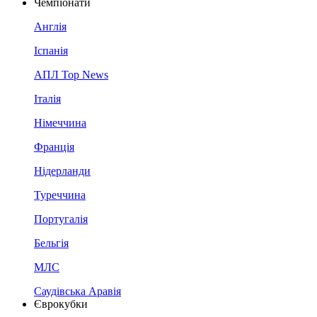
Чемпіонати
Англія
Іспанія
АПЛ Top News
Італія
Німеччина
Франція
Нідерланди
Туреччина
Португалія
Бельгія
МЛС
Саудівська Аравія
Єврокубки