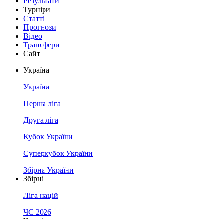
Результати
Турніри
Статті
Прогнози
Відео
Трансфери
Сайт
Україна
Україна
Перша ліга
Друга ліга
Кубок України
Суперкубок України
Збірна України
Збірні
Ліга націй
ЧС 2026