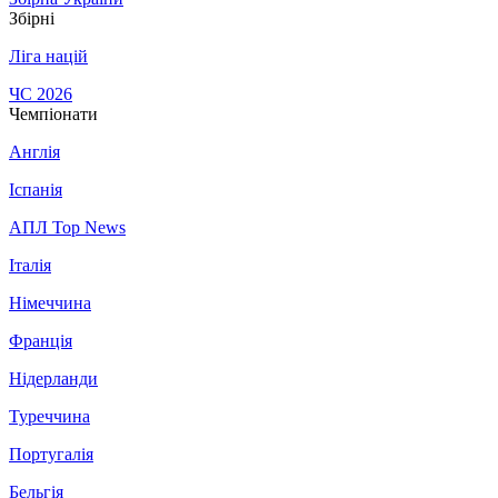
Збірні
Ліга націй
ЧС 2026
Чемпіонати
Англія
Іспанія
АПЛ Top News
Італія
Німеччина
Франція
Нідерланди
Туреччина
Португалія
Бельгія