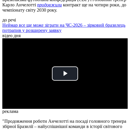
Карло Анчелотті
продовжили
контракт ще на чотири роки, до
чемпіонату світу 2030 року.
до речі
Неймар все ще може зіграти на ЧС-2026 – зірковий бразилець
потрапив у розширену заявку
відео дня
Play
Video
реклама
"Продовження роботи Анчелотті на посаді головного тренера
збірної Бразилії – найуспішнішої команди в історії світового