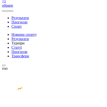
+
1
обране
Результати
Прогнози
Спорт
Новини спорту
Результати
Турніри
Статті
Прогнози
Трансфери
топ