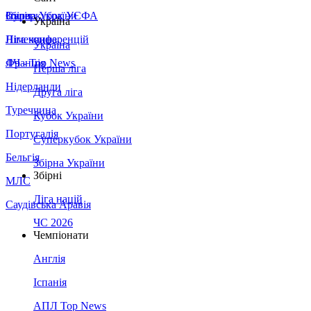
Збірна України
Італія
Суперкубок УЄФА
Україна
Німеччина
Ліга конференцій
Україна
Франція
ЛЧ - Top News
Перша ліга
Нідерланди
Друга ліга
Туреччина
Кубок України
Португалія
Суперкубок України
Бельгія
Збірна України
Збірні
МЛС
Ліга націй
Саудівська Аравія
ЧС 2026
Чемпіонати
Англія
Іспанія
АПЛ Top News