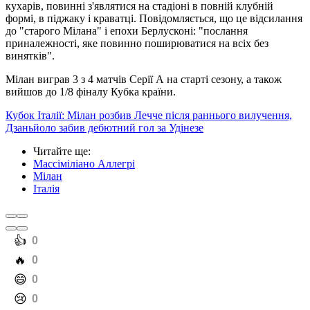
кухарів, повинні з'являтися на стадіоні в повній клубній
формі, в піджаку і краватці. Повідомляється, що це відсилання
до "старого Мілана" і епохи Берлусконі: "послання
приналежності, яке повинно поширюватися на всіх без
винятків".
Мілан виграв 3 з 4 матчів Серії А на старті сезону, а також
вийшов до 1/8 фіналу Кубка країни.
Кубок Італії: Мілан розбив Лечче після раннього вилучення,
Дзаньйоло забив дебютний гол за Удінезе
Читайте ще
:
Массіміліано Аллегрі
Мілан
Італія
️👍
0
️🔥
0
️😄
0
️😢
0