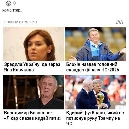
️🤬
0
коментарі