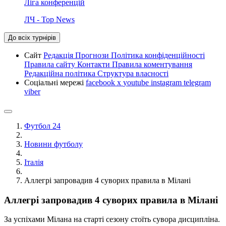
Ліга конференцій
ЛЧ - Top News
До всіх турнірів
Сайт
Редакція
Прогнози
Політика конфіденційності
Правила сайту
Контакти
Правила коментування
Редакційна політика
Структура власності
Соціальні мережі
facebook
x
youtube
instagram
telegram
viber
Футбол 24
Новини футболу
Італія
Аллегрі запровадив 4 суворих правила в Мілані
Аллегрі запровадив 4 суворих правила в Мілані
За успіхами Мілана на старті сезону стоїть сувора дисципліна.