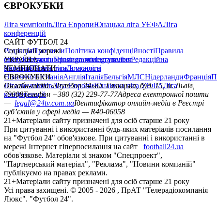
ЄВРОКУБКИ
Ліга чемпіонів
Ліга Європи
Юнацька ліга УЄФА
Ліга
конференцій
САЙТ ФУТБОЛ 24
Редакція
Соціальні мережі
Прогнози
Політика конфіденційності
Правила
сайту
facebook
УКРАЇНА
Контакти
x
youtube
Правила коментування
instagram
telegram
viber
Редакційна
політика
Україна
ЧЕМПІОНАТИ
Перша ліга
Структура власності
Друга ліга
Німеччина
ЄВРОКУБКИ
Іспанія
Англія
Італія
Бельгія
МЛС
Нідерланди
Франція
П
Ліга чемпіонів
Онлайн-медіа «Футбол 24»
Ліга Європи
Юнацька ліга УЄФА
пл. Галицька, буд. 15, м. Львів,
Ліга
конференцій
79008
Телефон +380 (32) 229-77-77
Адреса електронної пошти
—
legal@24tv.com.ua
Ідентифікатор онлайн-медіа в Реєстрі
суб’єктів у сфері медіа — R40-06058
21+
Матеріали сайту призначені для осіб старше 21 року
При цитуванні і використанні будь-яких матеріалів посилання
на "Футбол 24" обов'язкове. При цитуванні і використанні в
мережі Інтернет гіперпосилання на сайт
football24.ua
обов'язкове. Матеріали зі знаком "Спецпроект",
"Партнерський матеріал", "Реклама", "Новини компаній"
публікуємо на правах реклами.
21+
Матеріали сайту призначені для осіб старше 21 року
Усi права захищенi. © 2005 -
2026
, ПрАТ "Телерадіокомпанія
Люкс". "Футбол 24".