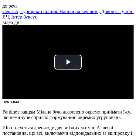
до речі
Серія А, турнірна таблиця: Наполі на вершині, Довбик – у зоні
ЛЧ, Інтер буксує
відео дня
Play
Video
реклама
Раніше гравцям Мілана було дозволено окремо приймати їжу,
що неминуче сприяло формуванню окремих угруповань.
Що стосується дрес-коду для виїзних матчів, Аллегрі
постановив, що всі, включаючи відповідальних за екіпіровку і