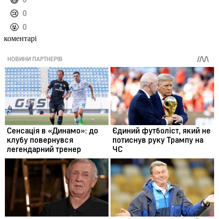
️😄
️😢
0
️🤬
0
коментарі