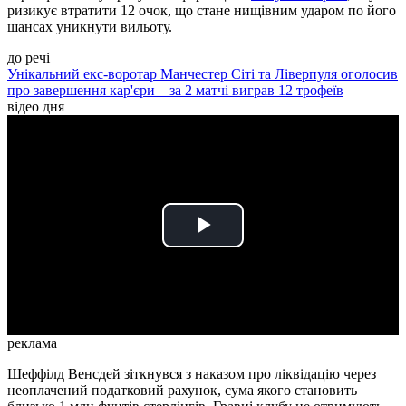
ризикує втратити 12 очок, що стане нищівним ударом по його
шансах уникнути вильоту.
до речі
Унікальний екс-воротар Манчестер Сіті та Ліверпуля оголосив
про завершення кар'єри – за 2 матчі виграв 12 трофеїв
відео дня
Play
Video
реклама
Шеффілд Венсдей зіткнувся з наказом про ліквідацію через
неоплачений податковий рахунок, сума якого становить