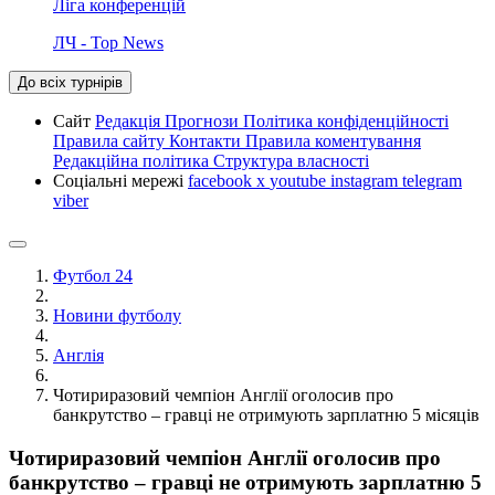
Ліга конференцій
ЛЧ - Top News
До всіх турнірів
Сайт
Редакція
Прогнози
Політика конфіденційності
Правила сайту
Контакти
Правила коментування
Редакційна політика
Структура власності
Соціальні мережі
facebook
x
youtube
instagram
telegram
viber
Футбол 24
Новини футболу
Англія
Чотириразовий чемпіон Англії оголосив про
банкрутство – гравці не отримують зарплатню 5 місяців
Чотириразовий чемпіон Англії оголосив про
банкрутство – гравці не отримують зарплатню 5