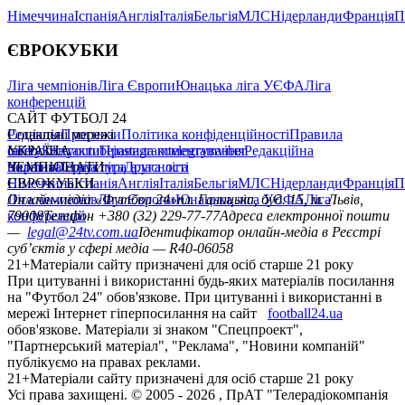
Німеччина
Іспанія
Англія
Італія
Бельгія
МЛС
Нідерланди
Франція
П
ЄВРОКУБКИ
Ліга чемпіонів
Ліга Європи
Юнацька ліга УЄФА
Ліга
конференцій
САЙТ ФУТБОЛ 24
Редакція
Соціальні мережі
Прогнози
Політика конфіденційності
Правила
сайту
facebook
УКРАЇНА
Контакти
x
youtube
Правила коментування
instagram
telegram
viber
Редакційна
політика
Україна
ЧЕМПІОНАТИ
Перша ліга
Структура власності
Друга ліга
Німеччина
ЄВРОКУБКИ
Іспанія
Англія
Італія
Бельгія
МЛС
Нідерланди
Франція
П
Ліга чемпіонів
Онлайн-медіа «Футбол 24»
Ліга Європи
Юнацька ліга УЄФА
пл. Галицька, буд. 15, м. Львів,
Ліга
конференцій
79008
Телефон +380 (32) 229-77-77
Адреса електронної пошти
—
legal@24tv.com.ua
Ідентифікатор онлайн-медіа в Реєстрі
суб’єктів у сфері медіа — R40-06058
21+
Матеріали сайту призначені для осіб старше 21 року
При цитуванні і використанні будь-яких матеріалів посилання
на "Футбол 24" обов'язкове. При цитуванні і використанні в
мережі Інтернет гіперпосилання на сайт
football24.ua
обов'язкове. Матеріали зі знаком "Спецпроект",
"Партнерський матеріал", "Реклама", "Новини компаній"
публікуємо на правах реклами.
21+
Матеріали сайту призначені для осіб старше 21 року
Усi права захищенi. © 2005 -
2026
, ПрАТ "Телерадіокомпанія