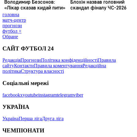
головна
матч-центр
прогнози
футбол +
Обране
САЙТ ФУТБОЛ 24
Редакція
Прогнози
Політика конфіденційності
Правила
сайту
Контакти
Правила коментування
Редакційна
політика
Структура власності
Соціальні мережі
facebook
x
youtube
instagram
telegram
viber
УКРАЇНА
Україна
Перша ліга
Друга ліга
ЧЕМПІОНАТИ