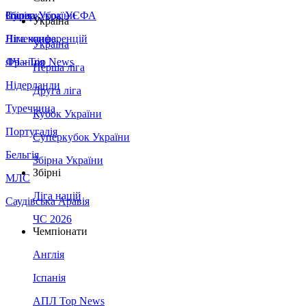
Збірна України
Італія
Суперкубок УЄФА
Україна
Німеччина
Ліга конференцій
Україна
Франція
ЛЧ - Top News
Перша ліга
Нідерланди
Друга ліга
Туреччина
Кубок України
Португалія
Суперкубок України
Бельгія
Збірна України
Збірні
МЛС
Ліга націй
Саудівська Аравія
ЧС 2026
Чемпіонати
Англія
Іспанія
АПЛ Top News