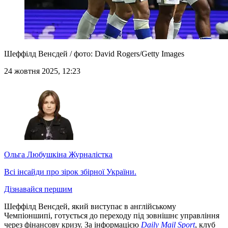
Шеффілд Венсдей / фото: David Rogers/Getty Images
24 жовтня 2025, 12:23
Ольга Любушкіна
Журналістка
Всі інсайди про зірок збірної України.
Дізнавайся першим
Шеффілд Венсдей, який виступає в англійському
Чемпіоншипі, готується до переходу під зовнішнє управління
через фінансову кризу. За інформацією
Daily Mail Sport
, клуб