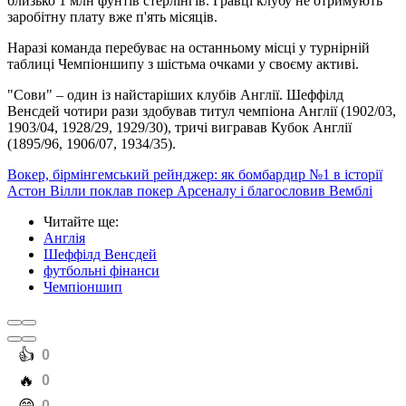
близько 1 млн фунтів стерлінгів. Гравці клубу не отримують
заробітну плату вже п'ять місяців.
Наразі команда перебуває на останньому місці у турнірній
таблиці Чемпіоншипу з шістьма очками у своєму активі.
"Сови" – один із найстаріших клубів Англії. Шеффілд
Венсдей чотири рази здобував титул чемпіона Англії (1902/03,
1903/04, 1928/29, 1929/30), тричі вигравав Кубок Англії
(1895/96, 1906/07, 1934/35).
Вокер, бірмінгемський рейнджер: як бомбардир №1 в історії
Астон Вілли поклав покер Арсеналу і благословив Вемблі
Читайте ще
:
Англія
Шеффілд Венсдей
футбольні фінанси
Чемпіоншип
️👍
0
️🔥
0
0