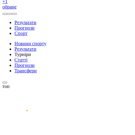
+
1
обране
Результати
Прогнози
Спорт
Новини спорту
Результати
Турніри
Статті
Прогнози
Трансфери
топ