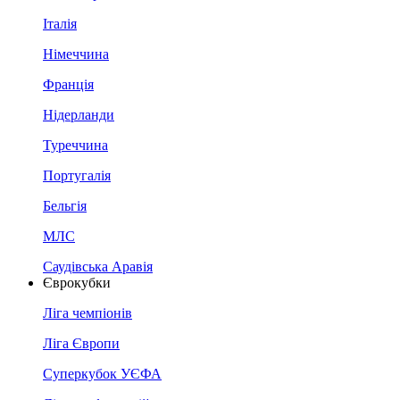
Італія
Німеччина
Франція
Нідерланди
Туреччина
Португалія
Бельгія
МЛС
Саудівська Аравія
Єврокубки
Ліга чемпіонів
Ліга Європи
Суперкубок УЄФА