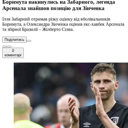
Борнмута накинулись на Забарного, легенда
Арсенала знайшов позицію для Зінченка
Ілля Забарний отримав різку оцінку від вболівальників
Борнмута, а Олександра Зінченка оцінив екс-хавбек Арсенала
та збірної Бразилії – Жілберто Сілва.
Поділитись
0
коментарі