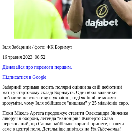
Ілля Забарний / фото: ФК Борнмут
16 травня 2023, 08:52
Дізнавайся про перемоги першим.
Підписатися в Google
Забарний отримав досить полярні оцінки за свій дебютний
матч у стартовому складі Борнмута. Одні вболівальники
побачили перспективу в українці, тоді як інші не можуть
зрозуміти, чому Ілля обійшовся "вишням" у 25 мільйонів євро.
Поки Мікель Артета продовжує ставити Олександра Зінченка
ліворуч в обороні, легенда "канонірів" Жілберто Сілва
переконаний, що Сашко найбільше користі принесе, граючи
саме в центрі поля. Детальніше дивіться на
YouTube-каналі