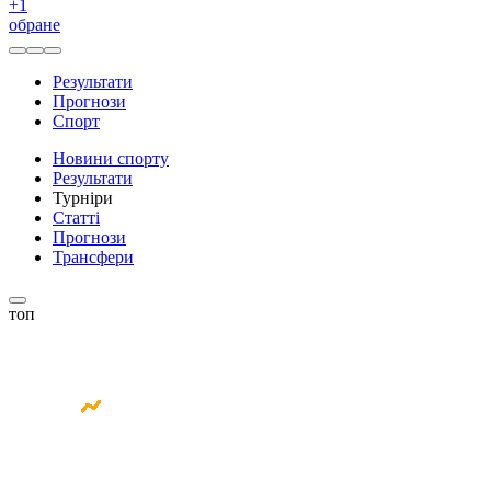
+
1
обране
Результати
Прогнози
Спорт
Новини спорту
Результати
Турніри
Статті
Прогнози
Трансфери
топ