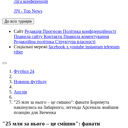
Ліга конференцій
ЛЧ - Top News
До всіх турнірів
Сайт
Редакція
Прогнози
Політика конфіденційності
Правила сайту
Контакти
Правила коментування
Редакційна політика
Структура власності
Соціальні мережі
facebook
x
youtube
instagram
telegram
viber
Футбол 24
Новини футболу
Англія
"25 млн за нього – це смішно": фанати Борнмута
накинулись на Забарного, легенда Арсенала знайшов
позицію для Зінченка
"25 млн за нього – це смішно": фанати