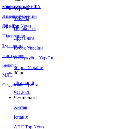
Збірна України
Італія
Суперкубок УЄФА
Україна
Німеччина
Ліга конференцій
Україна
Франція
ЛЧ - Top News
Перша ліга
Нідерланди
Друга ліга
Туреччина
Кубок України
Португалія
Суперкубок України
Бельгія
Збірна України
Збірні
МЛС
Ліга націй
Саудівська Аравія
ЧС 2026
Чемпіонати
Англія
Іспанія
АПЛ Top News