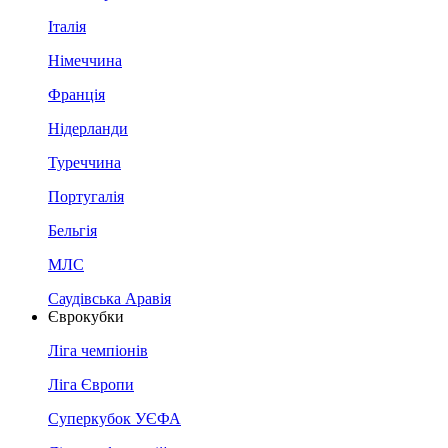
Італія
Німеччина
Франція
Нідерланди
Туреччина
Португалія
Бельгія
МЛС
Саудівська Аравія
Єврокубки
Ліга чемпіонів
Ліга Європи
Суперкубок УЄФА