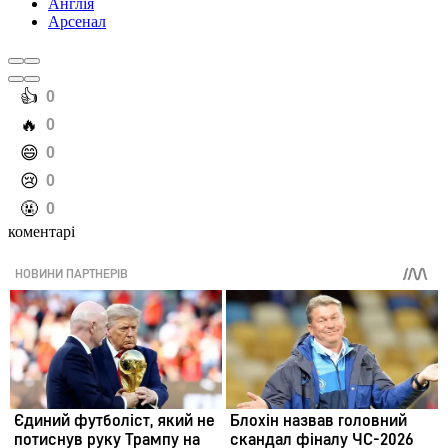
Англія
Арсенал
️👍
0
️🔥
0
️😄
0
️😢
0
️🤬
0
коментарі