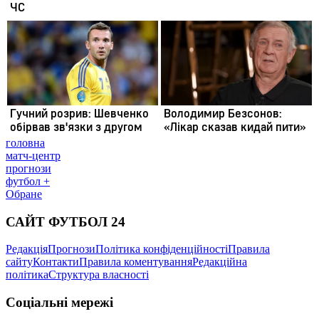
головна
матч-центр
прогнози
футбол +
Обране
САЙТ ФУТБОЛ 24
Редакція
Прогнози
Політика конфіденційності
Правила
сайту
Контакти
Правила коментування
Редакційна
політика
Структура власності
Соціальні мережі