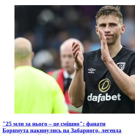
"25 млн за нього – це смішно": фанати
Борнмута накинулись на Забарного, легенда