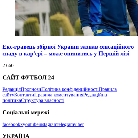
Екс-гравець збірної України зазнав сенсаційного
спаду в кар'єрі – може опинитись у Першій лізі
2 660
САЙТ ФУТБОЛ 24
Редакція
Прогнози
Політика конфіденційності
Правила
сайту
Контакти
Правила коментування
Редакційна
політика
Структура власності
Соціальні мережі
facebook
x
youtube
instagram
telegram
viber
УКРАЇНА