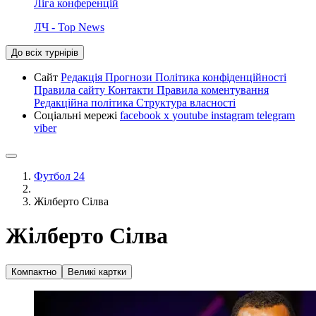
Ліга конференцій
ЛЧ - Top News
До всіх турнірів
Сайт
Редакція
Прогнози
Політика конфіденційності
Правила сайту
Контакти
Правила коментування
Редакційна політика
Структура власності
Соціальні мережі
facebook
x
youtube
instagram
telegram
viber
Футбол 24
Жілберто Сілва
Жілберто Сілва
Компактно
Великі картки