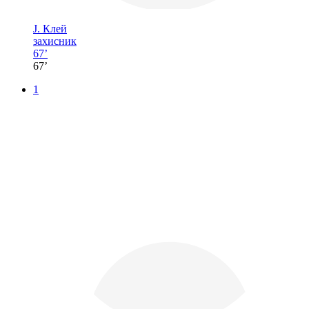
J. Клей
захисник
67’
67’
1