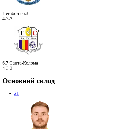
Пенібонт
6.3
4-3-3
6.7
Санта-Колома
4-3-3
Основний склад
21