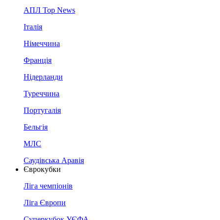
АПЛ Top News
Італія
Німеччина
Франція
Нідерланди
Туреччина
Португалія
Бельгія
МЛС
Саудівська Аравія
Єврокубки
Ліга чемпіонів
Ліга Європи
Суперкубок УЄФА