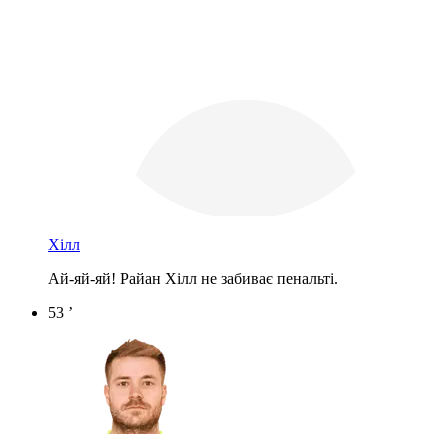
Хілл
Ай-яй-яй! Райан Хілл не забиває пенальті.
53 ’