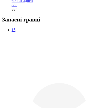
6.5
нападник
88’
88’
Запасні гравці
15