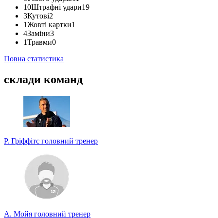
10
Штрафні удари
19
3
Кутові
2
1
Жовті картки
1
4
Заміни
3
1
Травми
0
Повна статистика
склади команд
Р. Гріффітс
головний тренер
А. Мойя
головний тренер