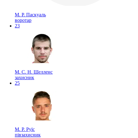
М. Р. Паскуаль
воротар
23
М. С. Н. Шелленс
захисник
25
М. Р. Руїс
півзахисник