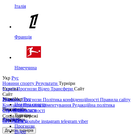
Італія
Франція
Німеччина
Укр
Рус
Новини спорту
Результати
Турніри
Україна
Статті
Прогнози
Відео
Трансфери
Сайт
Сайт
Україна
Збірні
Укр
Рус
Редакція
Прогнози
Політика конфіденційності
Правила сайту
Новини спорту
Контакти
Правила коментування
Редакційна політика
Перша ліга
Ліга націй
Чемпіонати
Результати
Структура власності
Турніри
Соціальні мережі
Друга ліга
ЧС 2026
Англія
Єврокубки
Статті
facebook
x
youtube
instagram
telegram
viber
Прогнози
Кубок України
Іспанія
Ліга чемпіонів
До всіх турнірів
Відео