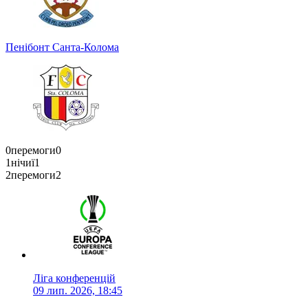
Пенібонт
Санта-Колома
0
перемоги
0
1
нічиї
1
2
перемоги
2
Ліга конференцій
09 лип. 2026, 18:45