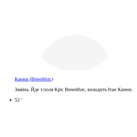
Канни
(Венейблс)
Заміна. Йде з поля Кріс Венейблс, виходить Ітан Канни.
52 ’