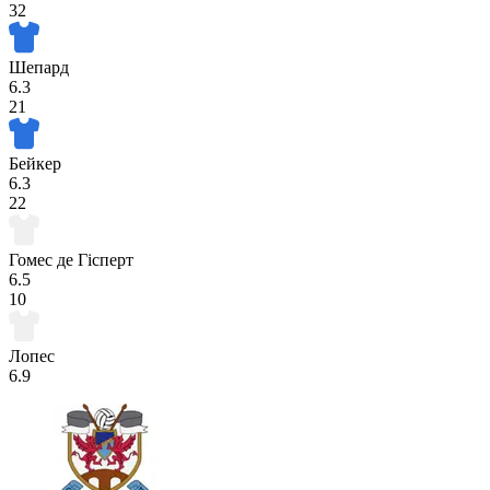
32
Шепард
6.3
21
Бейкер
6.3
22
Гомес де Гісперт
6.5
10
Лопес
6.9