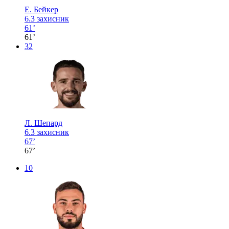
Е. Бейкер
6.3
захисник
61’
61’
32
Л. Шепард
6.3
захисник
67’
67’
10