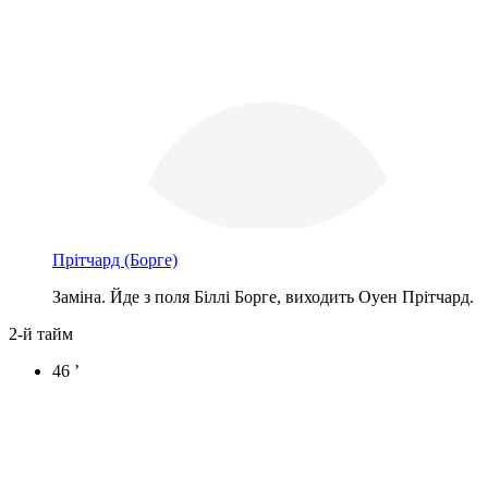
Прітчард
(Борге)
Заміна. Йде з поля Біллі Борге, виходить Оуен Прітчард.
2-й тайм
46 ’