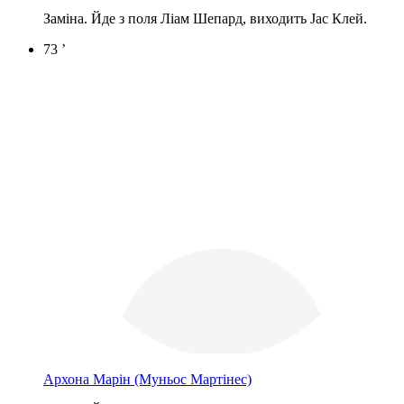
Заміна. Йде з поля Ліам Шепард, виходить Jac Клей.
73 ’
Архона Марін
(Муньос Мартінес)