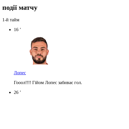
події матчу
1-й тайм
16 ’
Лопес
Гооол!!!! Гійом Лопес забиває гол.
26 ’