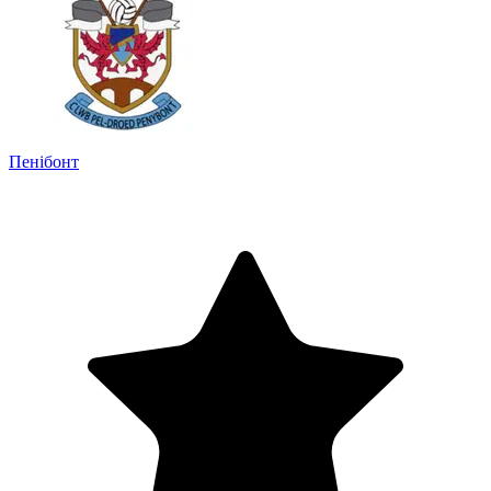
Пенібонт