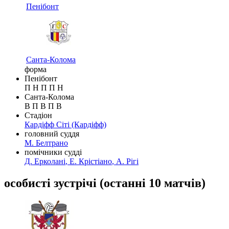
Пенібонт
Санта-Колома
форма
Пенібонт
П
Н
П
П
Н
Санта-Колома
В
П
В
П
В
Стадіон
Кардіфф Сіті
(Кардіфф)
головний суддя
М. Белтрано
помічники судді
Д. Ерколані
,
Е. Крістіано
,
А. Рігі
особисті зустрічі
(
останні 10 матчів
)