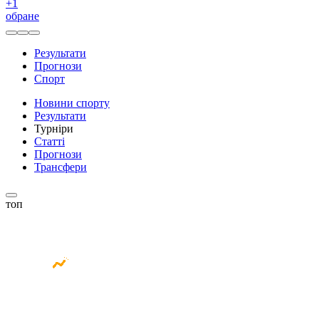
+
1
обране
Результати
Прогнози
Спорт
Новини спорту
Результати
Турніри
Статті
Прогнози
Трансфери
топ