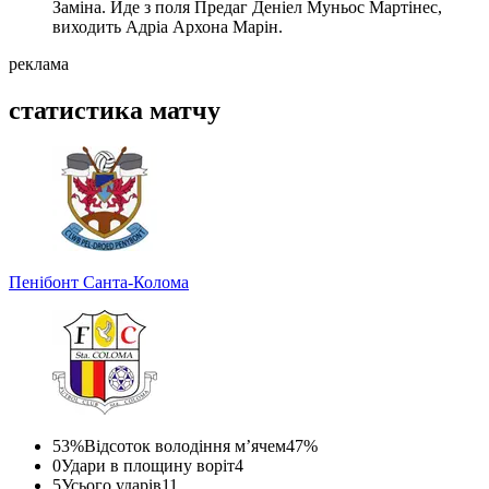
Заміна. Йде з поля Предаг Деніел Муньос Мартінес,
виходить Адріа Архона Марін.
реклама
статистика матчу
Пенібонт
Санта-Колома
53%
Відсоток володіння м’ячем
47%
0
Удари в площину воріт
4
5
Усього ударів
11