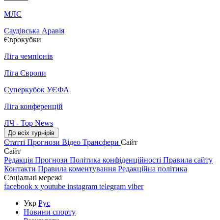
МЛС
Саудівська Аравія
Єврокубки
Ліга чемпіонів
Ліга Європи
Суперкубок УЄФА
Ліга конференцій
ЛЧ - Top News
До всіх турнірів
Статті
Прогнози
Відео
Трансфери
Сайт
Сайт
Редакція
Прогнози
Політика конфіденційності
Правила сайту
Контакти
Правила коментування
Редакційна політика
Соціальні мережі
facebook
x
youtube
instagram
telegram
viber
Укр
Рус
Новини спорту