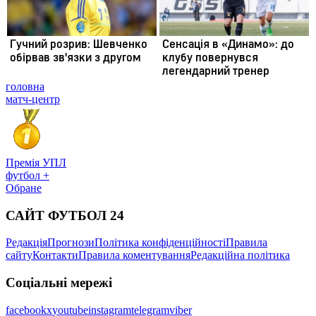
головна
матч-центр
Премія УПЛ
футбол +
Обране
САЙТ ФУТБОЛ 24
Редакція
Прогнози
Політика конфіденційності
Правила
сайту
Контакти
Правила коментування
Редакційна політика
Соціальні мережі
facebook
x
youtube
instagram
telegram
viber