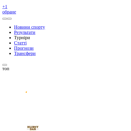
+
1
обране
Новини спорту
Результати
Турніри
Статті
Прогнози
Трансфери
топ