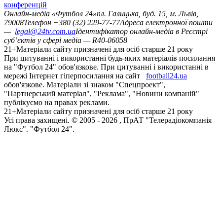
конференцій
Онлайн-медіа «Футбол 24»
пл. Галицька, буд. 15, м. Львів,
79008
Телефон +380 (32) 229-77-77
Адреса електронної пошти
—
legal@24tv.com.ua
Ідентифікатор онлайн-медіа в Реєстрі
суб’єктів у сфері медіа — R40-06058
21+
Матеріали сайту призначені для осіб старше 21 року
При цитуванні і використанні будь-яких матеріалів посилання
на "Футбол 24" обов'язкове. При цитуванні і використанні в
мережі Інтернет гіперпосилання на сайт
football24.ua
обов'язкове. Матеріали зі знаком "Спецпроект",
"Партнерський матеріал", "Реклама", "Новини компаній"
публікуємо на правах реклами.
21+
Матеріали сайту призначені для осіб старше 21 року
Усi права захищенi. © 2005 -
2026
, ПрАТ "Телерадіокомпанія
Люкс". "Футбол 24".