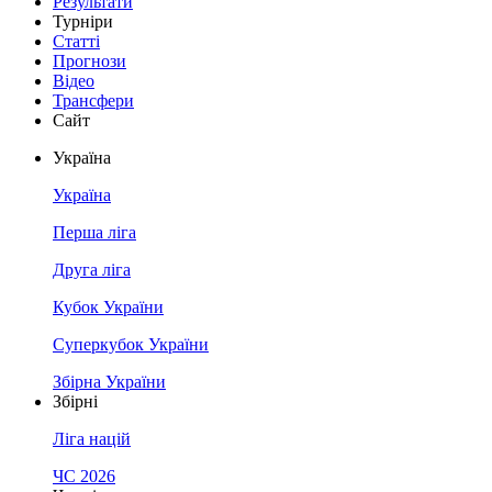
Результати
Турніри
Статті
Прогнози
Відео
Трансфери
Сайт
Україна
Україна
Перша ліга
Друга ліга
Кубок України
Суперкубок України
Збірна України
Збірні
Ліга націй
ЧС 2026