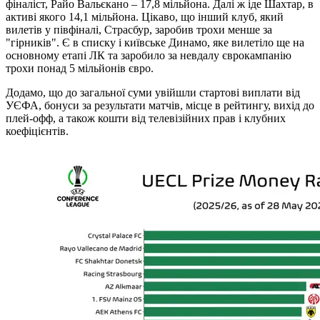
фіналіст, Райо Вальєкано – 17,8 мільйона. Далі ж іде Шахтар, в
активі якого 14,1 мільйона. Цікаво, що інший клуб, який
вилетів у півфіналі, Страсбур, заробив трохи менше за
"гірників". Є в списку і київське Динамо, яке вилетіло ще на
основному етапі ЛК та заробило за невдалу єврокампанію
трохи понад 5 мільйонів євро.
Додамо, що до загальної суми увійшли стартові виплати від
УЄФА, бонуси за результати матчів, місце в рейтингу, вихід до
плей-офф, а також кошти від телевізійних прав і клубних
коефіцієнтів.