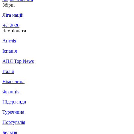
Збірні
Ліга націй
ЧС 2026
Чемпіонати
Англія
Іспанія
АПЛ Top News
Італія
Німеччина
Франція
Нідерланди
Туреччина
Португалія
Бельгія