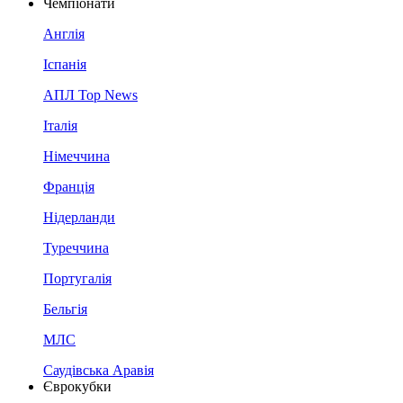
Чемпіонати
Англія
Іспанія
АПЛ Top News
Італія
Німеччина
Франція
Нідерланди
Туреччина
Португалія
Бельгія
МЛС
Саудівська Аравія
Єврокубки