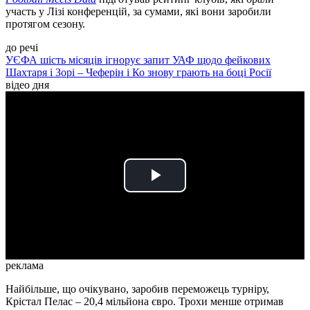
участь у Лізі конференцій, за сумами, які вони заробили
протягом сезону.
до речі
УЄФА шість місяців ігнорує запит УАФ щодо фейкових
Шахтаря і Зорі – Чеферін і Ко знову грають на боці Росії
відео дня
Play
Video
реклама
Найбільше, що очікувано, заробив переможець турніру,
Крістал Пелас – 20,4 мільйона євро. Трохи менше отримав