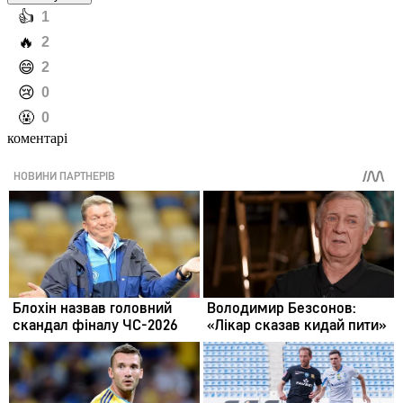
️👍
1
️🔥
2
️😄
2
️😢
0
️🤬
0
коментарі