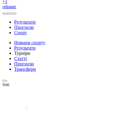
+
1
обране
Результати
Прогнози
Спорт
Новини спорту
Результати
Турніри
Статті
Прогнози
Трансфери
топ