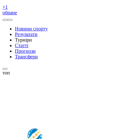
+
1
обране
Новини спорту
Результати
Турніри
Статті
Прогнози
Трансфери
топ