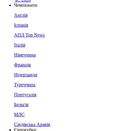
Чемпіонати
Англія
Іспанія
АПЛ Top News
Італія
Німеччина
Франція
Нідерланди
Туреччина
Португалія
Бельгія
МЛС
Саудівська Аравія
Єврокубки