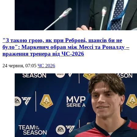
"З такою грою, як при Реброві, шансів би не
було": Маркевич обрав між Мессі та Роналду –
враження тренера від ЧС-2026
24 червня, 07:05
ЧС 2026