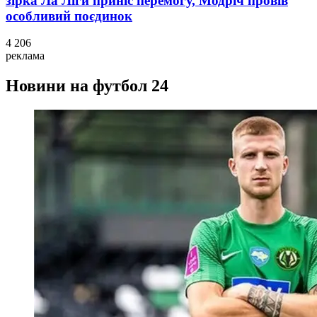
зірка Ла Ліги приніс перемогу, Модріч провів
особливий поєдинок
4 206
реклама
Новини на футбол 24