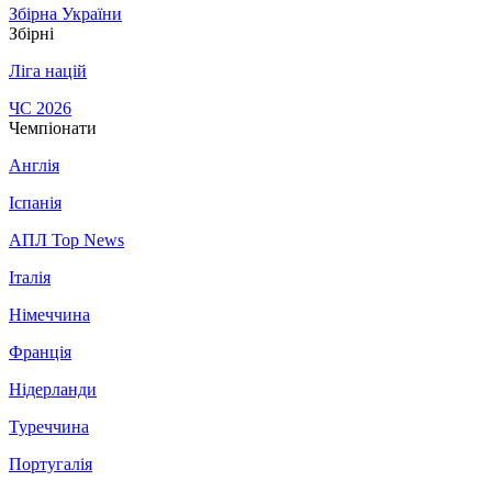
Збірна України
Збірні
Ліга націй
ЧС 2026
Чемпіонати
Англія
Іспанія
АПЛ Top News
Італія
Німеччина
Франція
Нідерланди
Туреччина
Португалія