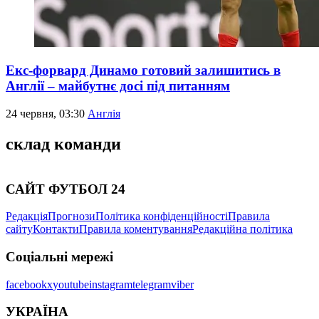
Екс-форвард Динамо готовий залишитись в
Англії – майбутнє досі під питанням
24 червня, 03:30
Англія
склад команди
САЙТ ФУТБОЛ 24
Редакція
Прогнози
Політика конфіденційності
Правила
сайту
Контакти
Правила коментування
Редакційна політика
Соціальні мережі
facebook
x
youtube
instagram
telegram
viber
УКРАЇНА