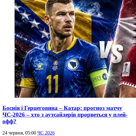
Боснія і Герцеговина – Катар: прогноз матчу
ЧС-2026 – хто з аутсайдерів прорветься у плей-
офф?
24 червня, 05:00
ЧС 2026