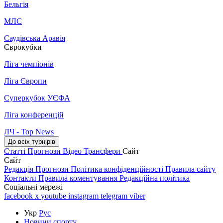
Бельгія
МЛС
Саудівська Аравія
Єврокубки
Ліга чемпіонів
Ліга Європи
Суперкубок УЄФА
Ліга конференцій
ЛЧ - Top News
До всіх турнірів
Статті
Прогнози
Відео
Трансфери
Сайт
Сайт
Редакція
Прогнози
Політика конфіденційності
Правила сайту
Контакти
Правила коментування
Редакційна політика
Соціальні мережі
facebook
x
youtube
instagram
telegram
viber
Укр
Рус
Новини спорту