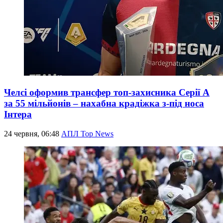
Челсі оформив трансфер топ-захисника Серії А
за 55 мільйонів – нахабна крадіжка з-під носа
Інтера
24 червня, 06:48
АПЛ Top News