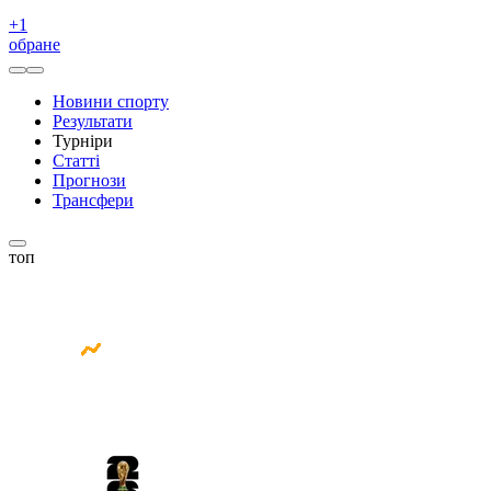
+
1
обране
Новини спорту
Результати
Турніри
Статті
Прогнози
Трансфери
топ