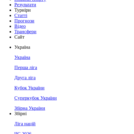
Результати
Турніри
Статті
Прогнози
Відео
Трансфери
Сайт
Україна
Україна
Перша ліга
Друга ліга
Кубок України
Суперкубок України
Збірна України
Збірні
Ліга націй
ЧС 2026