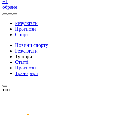
+
1
обране
Результати
Прогнози
Спорт
Новини спорту
Результати
Турніри
Статті
Прогнози
Трансфери
топ