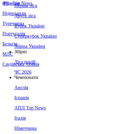
Франція
ЛЧ - Top News
Перша ліга
Нідерланди
Друга ліга
Туреччина
Кубок України
Португалія
Суперкубок України
Бельгія
Збірна України
Збірні
МЛС
Ліга націй
Саудівська Аравія
ЧС 2026
Чемпіонати
Англія
Іспанія
АПЛ Top News
Італія
Німеччина