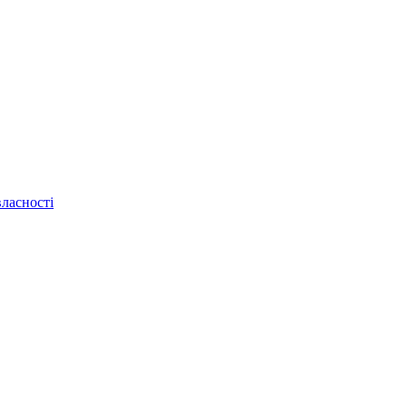
ласності