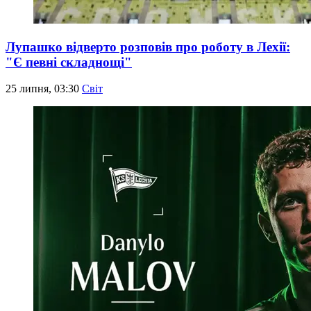
Лупашко відверто розповів про роботу в Лехії:
"Є певні складнощі"
25 липня, 03:30
Світ