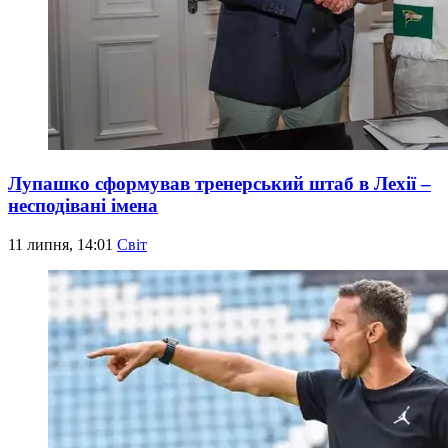
Лупашко сформував тренерський штаб в Лехії –
несподівані імена
11 липня, 14:01
Світ