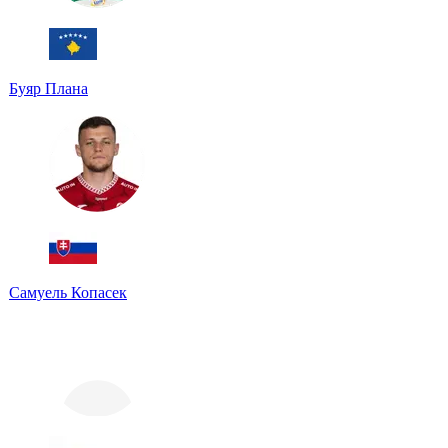
Буяр Плана
Самуель Копасек