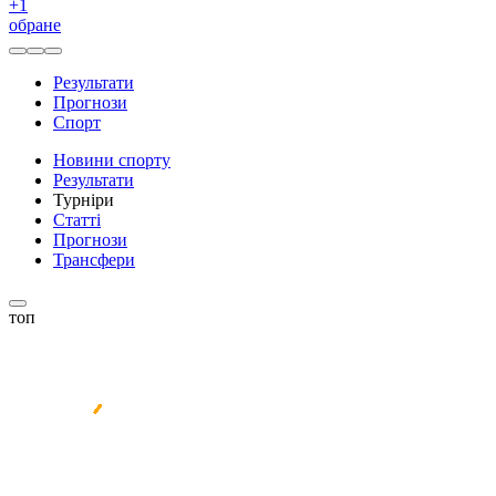
+
1
обране
Результати
Прогнози
Спорт
Новини спорту
Результати
Турніри
Статті
Прогнози
Трансфери
топ