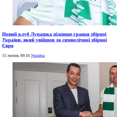
Новий клуб Лупашка підпише гравця збірної
України, який увійшов до символічної збірної
Євро
15 липня, 09:16
Україна