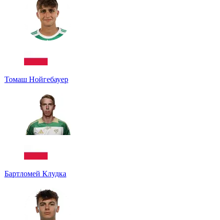
Томаш Нойгебауер
Бартломей Клудка