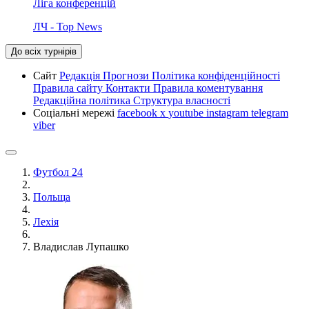
Ліга конференцій
ЛЧ - Top News
До всіх турнірів
Сайт
Редакція
Прогнози
Політика конфіденційності
Правила сайту
Контакти
Правила коментування
Редакційна політика
Структура власності
Соціальні мережі
facebook
x
youtube
instagram
telegram
viber
Футбол 24
Польща
Лехія
Владислав Лупашко