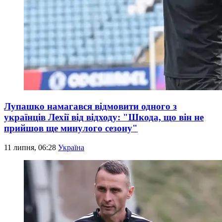
Лупашко намагався відмовити одного з
українців Лехії від відходу: "Шкода, що він не
прийшов ще минулого сезону"
11 липня, 06:28
Україна