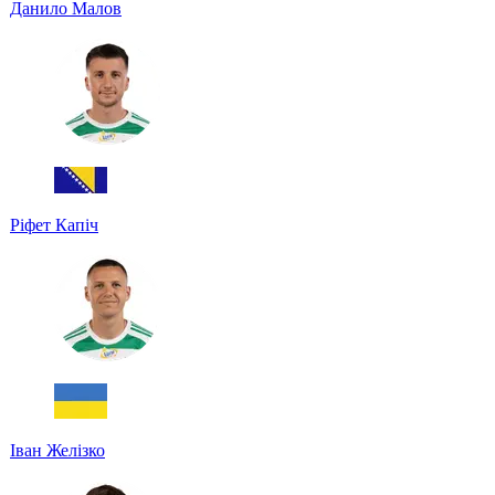
Данило Малов
Ріфет Капіч
Іван Желізко