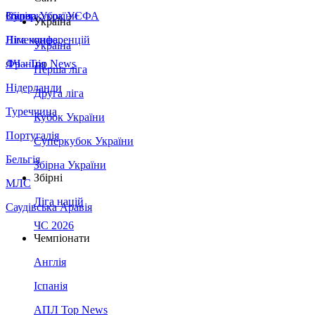
Збірна України
Італія
Суперкубок УЄФА
Україна
Німеччина
Ліга конференцій
Україна
Франція
ЛЧ - Top News
Перша ліга
Нідерланди
Друга ліга
Туреччина
Кубок України
Португалія
Суперкубок України
Бельгія
Збірна України
Збірні
МЛС
Ліга націй
Саудівська Аравія
ЧС 2026
Чемпіонати
Англія
Іспанія
АПЛ Top News