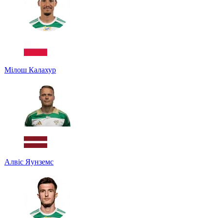
Мілош Калахур
Алвіс Яунземс