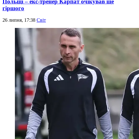
Польщі – екс-тренер Карпат очікував ще
гіршого
26 липня, 17:38
Світ