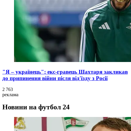
"Я – українець": екс-гравець Шахтаря закликав
до припинення війни після від'їзду з Росії
2 763
реклама
Новини на футбол 24