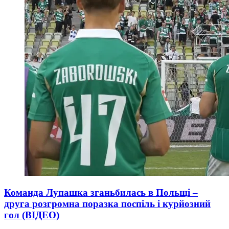
Команда Лупашка зганьбилась в Польщі –
друга розгромна поразка поспіль і курйозний
гол (ВІДЕО)