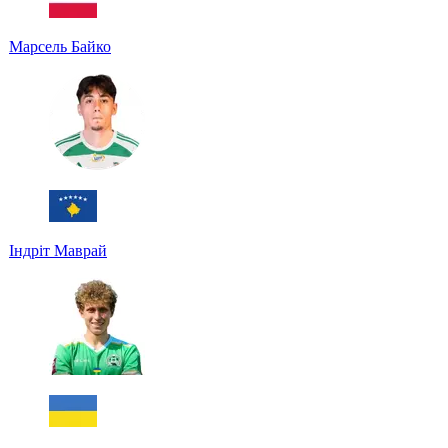
Марсель Байко
Індріт Маврай