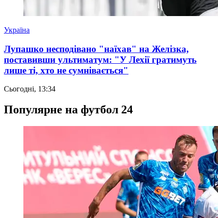
Україна
Лупашко несподівано "наїхав" на Желізка,
поставивши ультиматум: "У Лехії гратимуть
лише ті, хто не сумнівається"
Сьогодні, 13:34
Популярне на футбол 24