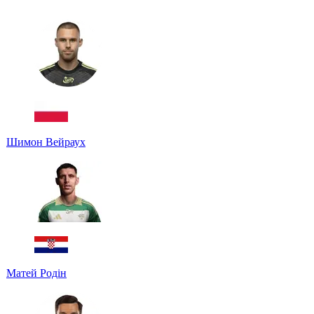
Шимон Вейраух
Матей Родін