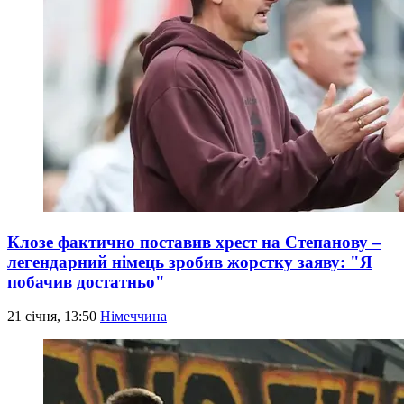
Клозе фактично поставив хрест на Степанову –
легендарний німець зробив жорстку заяву: "Я
побачив достатньо"
21 січня, 13:50
Німеччина