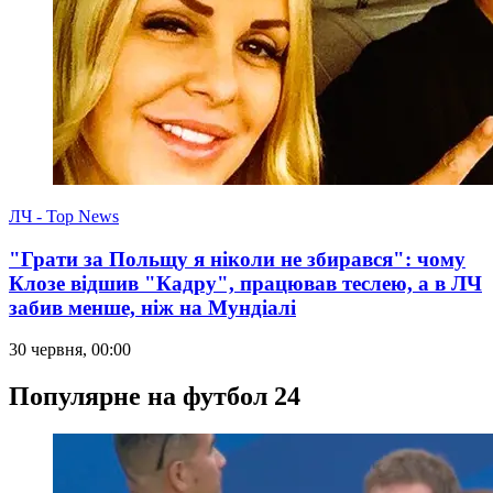
ЛЧ - Top News
"Грати за Польщу я ніколи не збирався": чому
Клозе відшив "Кадру", працював теслею, а в ЛЧ
забив менше, ніж на Мундіалі
30 червня, 00:00
Популярне на футбол 24