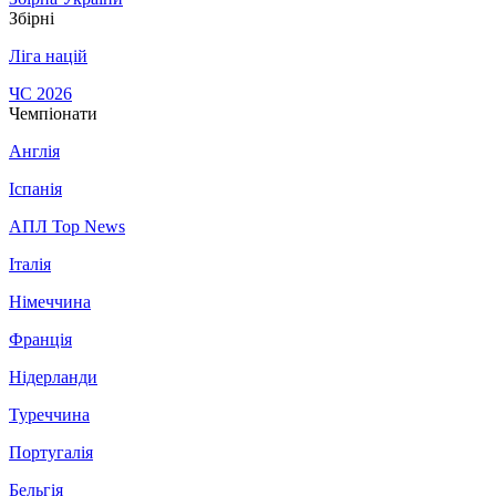
Збірні
Ліга націй
ЧС 2026
Чемпіонати
Англія
Іспанія
АПЛ Top News
Італія
Німеччина
Франція
Нідерланди
Туреччина
Португалія
Бельгія