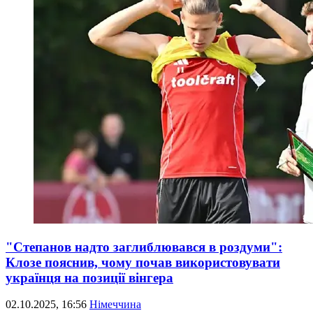
"Степанов надто заглиблювався в роздуми":
Клозе пояснив, чому почав використовувати
українця на позиції вінгера
02.10.2025, 16:56
Німеччина