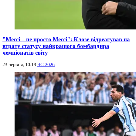
"Мессі – це просто Мессі": Клозе відреагував на
втрату статусу найкращого бомбардира
чемпіонатів світу
23 червня, 10:19
ЧС 2026