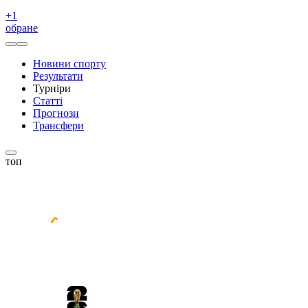
+
1
обране
Новини спорту
Результати
Турніри
Статті
Прогнози
Трансфери
топ