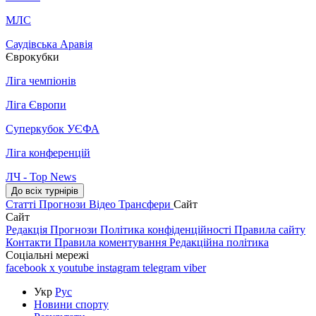
МЛС
Саудівська Аравія
Єврокубки
Ліга чемпіонів
Ліга Європи
Суперкубок УЄФА
Ліга конференцій
ЛЧ - Top News
До всіх турнірів
Статті
Прогнози
Відео
Трансфери
Сайт
Сайт
Редакція
Прогнози
Політика конфіденційності
Правила сайту
Контакти
Правила коментування
Редакційна політика
Соціальні мережі
facebook
x
youtube
instagram
telegram
viber
Укр
Рус
Новини спорту