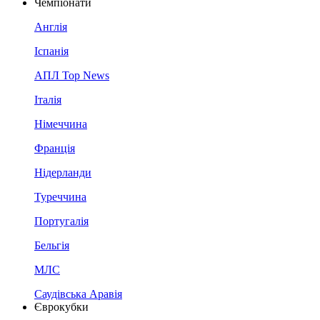
Чемпіонати
Англія
Іспанія
АПЛ Top News
Італія
Німеччина
Франція
Нідерланди
Туреччина
Португалія
Бельгія
МЛС
Саудівська Аравія
Єврокубки