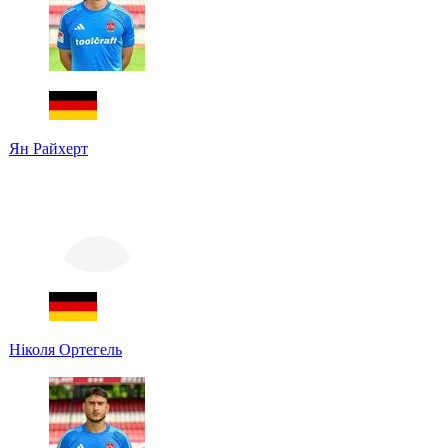
Ян Райхерт
Ніколя Ортегель