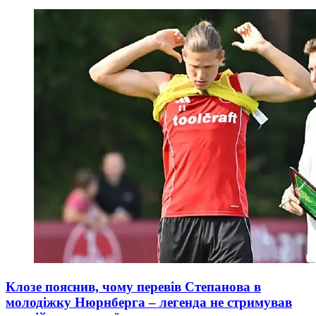
Клозе пояснив, чому перевів Степанова в
молодіжку Нюрнберга – легенда не стримував