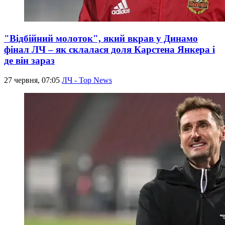
"Відбійний молоток", який вкрав у Динамо
фінал ЛЧ – як склалася доля Карстена Янкера і
де він зараз
27 червня, 07:05
ЛЧ - Top News