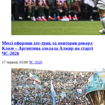
Мессі оформив хет-трик та повторив рекорд
Клозе – Аргентина здолала Алжир на старті
ЧС-2026
17 червня, 03:00
ЧС 2026