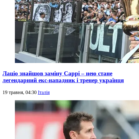
Лаціо знайшов заміну Саррі – нею стане
легендарний екс-нападник і тренер українця
19 травня, 04:30
Італія