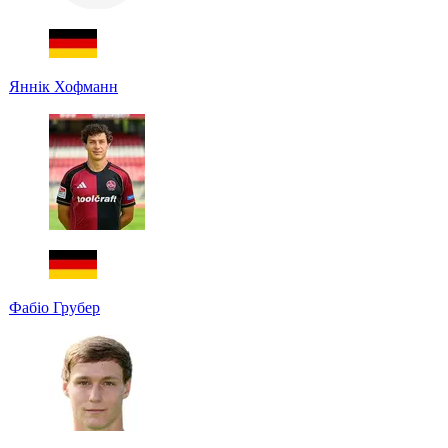
Яннік Хофманн
Фабіо Грубер