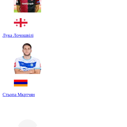
Лука Лочошвілі
Стьопа Мкртчян