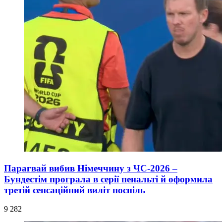
Парагвай вибив Німеччину з ЧС-2026 –
Бундестім програла в серії пенальті й оформила
третій сенсаційний виліт поспіль
9 282