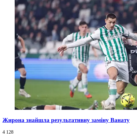
Жирона знайшла результативну заміну Ванату
4 128