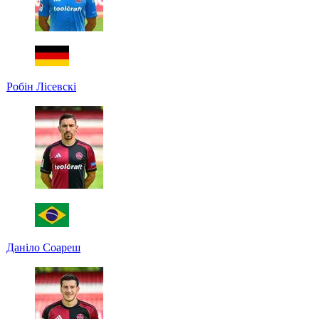
Робін Лісевскі
Даніло Соареш