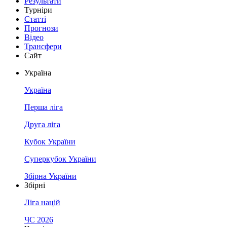
Результати
Турніри
Статті
Прогнози
Відео
Трансфери
Сайт
Україна
Україна
Перша ліга
Друга ліга
Кубок України
Суперкубок України
Збірна України
Збірні
Ліга націй
ЧС 2026