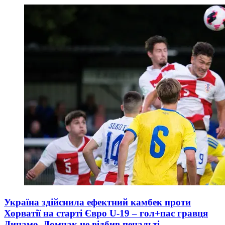
Україна здійснила ефектний камбек проти
Хорватії на старті Євро U-19 – гол+пас гравця
Динамо, Домчак не відбив пенальті