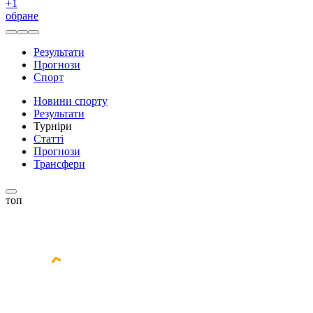
+
1
обране
Результати
Прогнози
Спорт
Новини спорту
Результати
Турніри
Статті
Прогнози
Трансфери
топ