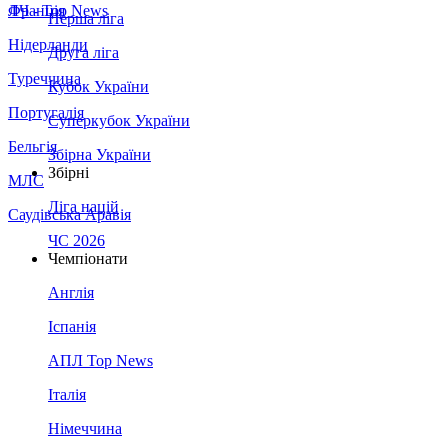
Франція
ЛЧ - Top News
Перша ліга
Нідерланди
Друга ліга
Туреччина
Кубок України
Португалія
Суперкубок України
Бельгія
Збірна України
Збірні
МЛС
Ліга націй
Саудівська Аравія
ЧС 2026
Чемпіонати
Англія
Іспанія
АПЛ Top News
Італія
Німеччина