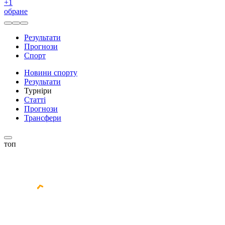
+
1
обране
Результати
Прогнози
Спорт
Новини спорту
Результати
Турніри
Статті
Прогнози
Трансфери
топ