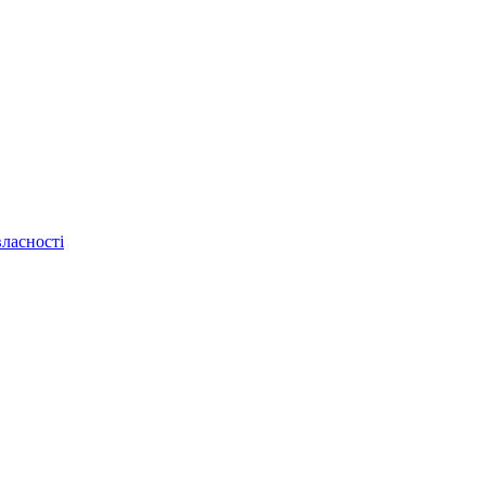
ласності