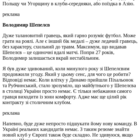
Польщу чи Угорщину в клуби-середняки, або поїздка в Азію.
реклама
Володимир Шепелєв
Дуже талановитий гравець, який гарно розуміє футбол. Може
грати на роялі. Але є інший бік медалі – дуже ледачий гравець,
без характеру, схильний до травм. Максимум, що видавав
Шепелєв – це одиночні вдалі матчі. Попри 27 років,
Володимир залишається вкрай нестабільним.
Я був дуже здивований, коли минулого року зі Шепелєвим
продовжили угоду. Який у цьому сенс, для чого це робити?
Відповіді немає. Коли влітку у Динамо прийшли Піхальонок
та Рубчинський, стало зрозуміло, що майбутнього у Шепелєва
в столиці України просто немає. Є тільки небажання самого
гравця виходити із зони комфорту. Адже має ще цілий рік
контракту зі столичним клубом.
реклама
Напевно, буде дуже непросто підшукати йому нову команду. В
Україні реальних кандидатів немає. З таким резюме знайти
новий клуб у Європі також буде складно. Не здивуюся, якщо