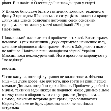
рівня. Він навіть в Олександрії не завжди грав у старті.
У Динамо було дуже багато тактичних помилок, технічного
браку. З приходом Шовковського ситуація змінилася на краще.
Дячук мав шанси розпочати поточний сезон основним
гравцем, але зламався у матчі кваліфікації ЛЧ проти
Партизана.
Шовковський має величезні проблеми в захисті. Багато травм,
помилок. З усіх захисників Дячук отримував найменше часу,
хоча вже відновився після травми. Нового Забарного з нього
не вийшло. Навіть на рівні молодіжної збірної України
Максим поки неконкурентний. Його просто не запрошують у
"молодіжку".
реклама
Чесно кажучи, потенціалу гравця не видно зовсім. Фізична
міць – це дуже добре, але для того, щоб грати на рівні першої
команди Динамо, потрібно трохи більше. Проблеми у роботі з
м'ячем, тактичні вади нікуди не поділися. Якщо Динамо візьме
взимку нового оборонця, то сенсу тримати Дячука немає.
Самому Максиму потрібно десь грати, щоб розвиватися.
Єврокубків вже не буде. Довжина лавки не настільки
актуальна.