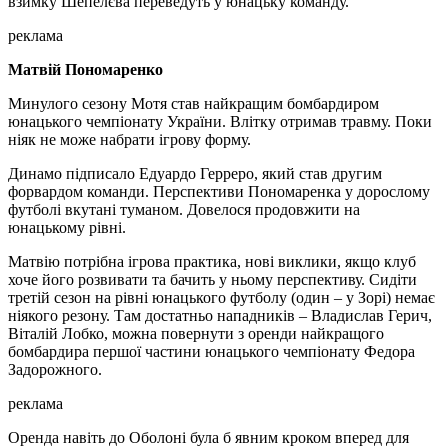
взимку Шепелєва переведуть у юнацьку команду.
реклама
Матвій Пономаренко
Минулого сезону Мотя став найкращим бомбардиром
юнацького чемпіонату України. Влітку отримав травму. Поки
ніяк не може набрати ігрову форму.
Динамо підписало Едуардо Герреро, який став другим
форвардом команди. Перспективи Пономаренка у дорослому
футболі вкутані туманом. Довелося продовжити на
юнацькому рівні.
Матвію потрібна ігрова практика, нові виклики, якщо клуб
хоче його розвивати та бачить у ньому перспективу. Сидіти
третій сезон на рівні юнацького футболу (один – у Зорі) немає
ніякого резону. Там достатньо нападників – Владислав Герич,
Віталій Лобко, можна повернути з оренди найкращого
бомбардира першої частини юнацького чемпіонату Федора
Задорожного.
реклама
Оренда навіть до Оболоні була б явним кроком вперед для