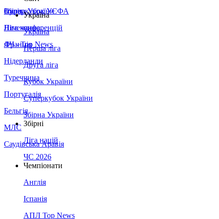
Збірна України
Італія
Суперкубок УЄФА
Україна
Німеччина
Ліга конференцій
Україна
Франція
ЛЧ - Top News
Перша ліга
Нідерланди
Друга ліга
Туреччина
Кубок України
Португалія
Суперкубок України
Бельгія
Збірна України
Збірні
МЛС
Ліга націй
Саудівська Аравія
ЧС 2026
Чемпіонати
Англія
Іспанія
АПЛ Top News