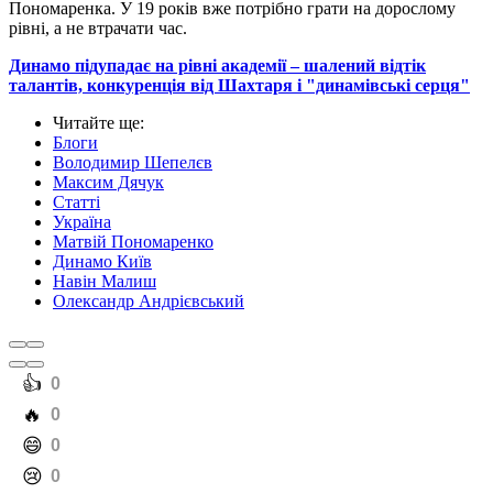
Пономаренка. У 19 років вже потрібно грати на дорослому
рівні, а не втрачати час.
Динамо підупадає на рівні академії – шалений відтік
талантів, конкуренція від Шахтаря і "динамівські серця"
Читайте ще
:
Блоги
Володимир Шепелєв
Максим Дячук
Статті
Україна
Матвій Пономаренко
Динамо Київ
Навін Малиш
Олександр Андрієвський
️👍
0
️🔥
0
️😄
0
️😢
0