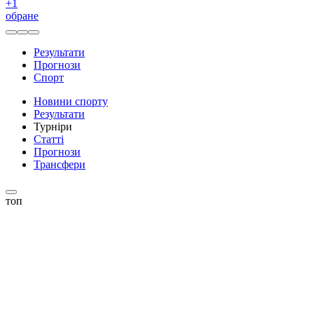
+
1
обране
Результати
Прогнози
Спорт
Новини спорту
Результати
Турніри
Статті
Прогнози
Трансфери
топ