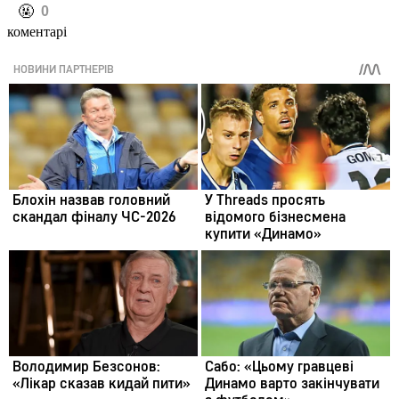
️🤬
0
коментарі