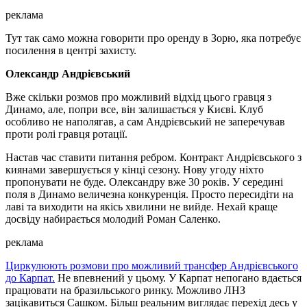
реклама
Тут так само можна говорити про оренду в Зорю, яка потребує
посилення в центрі захисту.
Олександр Андрієвський
Вже скільки розмов про можливий відхід цього гравця з
Динамо, але, попри все, він залишається у Києві. Клуб
особливо не наполягав, а сам Андрієвський не заперечував
проти ролі гравця ротації.
Настав час ставити питання ребром. Контракт Андрієвського з
киянами завершується у кінці сезону. Нову угоду ніхто
пропонувати не буде. Олександру вже 30 років. У середині
поля в Динамо величезна конкуренція. Просто пересидіти на
лаві та виходити на якісь хвилини не вийде. Нехай краще
досвіду набирається молодий Роман Саленко.
реклама
Циркулюють розмови про можливий трансфер Андрієвського
до Карпат.
Не впевнений у цьому. У Карпат непогано вдається
працювати на бразильського ринку. Можливо ЛНЗ
зацікавиться Сашком. Більш реальним виглядає перехід десь у