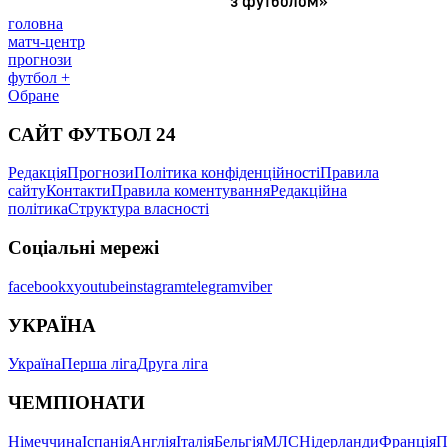
головна
матч-центр
прогнози
футбол +
Обране
САЙТ ФУТБОЛ 24
Редакція
Прогнози
Політика конфіденційності
Правила
сайту
Контакти
Правила коментування
Редакційна
політика
Структура власності
Соціальні мережі
facebook
x
youtube
instagram
telegram
viber
УКРАЇНА
Україна
Перша ліга
Друга ліга
ЧЕМПІОНАТИ
Німеччина
Іспанія
Англія
Італія
Бельгія
МЛС
Нідерланди
Франція
П