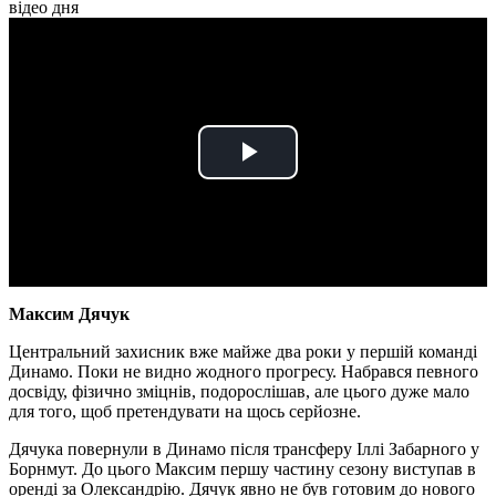
відео дня
Play
Video
Максим Дячук
Центральний захисник вже майже два роки у першій команді
Динамо. Поки не видно жодного прогресу. Набрався певного
досвіду, фізично зміцнів, подорослішав, але цього дуже мало
для того, щоб претендувати на щось серйозне.
Дячука повернули в Динамо після трансферу Іллі Забарного у
Борнмут. До цього Максим першу частину сезону виступав в
оренді за Олександрію. Дячук явно не був готовим до нового