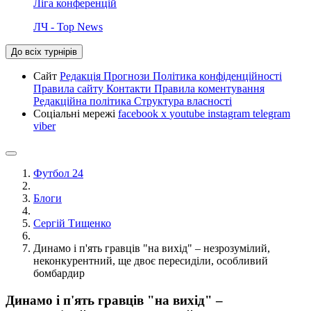
Ліга конференцій
ЛЧ - Top News
До всіх турнірів
Сайт
Редакція
Прогнози
Політика конфіденційності
Правила сайту
Контакти
Правила коментування
Редакційна політика
Структура власності
Соціальні мережі
facebook
x
youtube
instagram
telegram
viber
Футбол 24
Блоги
Сергій Тищенко
Динамо і п'ять гравців "на вихід" – незрозумілий,
неконкурентний, ще двоє пересиділи, особливий
бомбардир
Динамо і п'ять гравців "на вихід" –