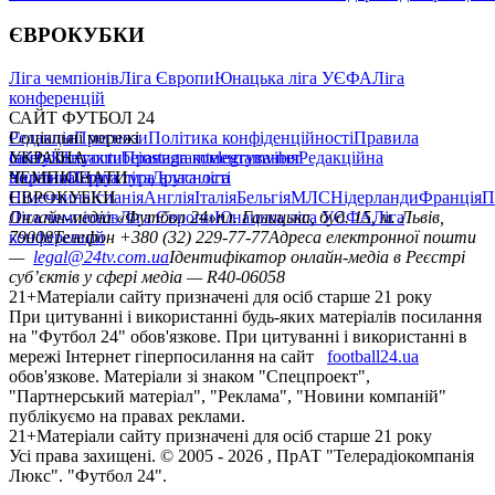
ЄВРОКУБКИ
Ліга чемпіонів
Ліга Європи
Юнацька ліга УЄФА
Ліга
конференцій
САЙТ ФУТБОЛ 24
Редакція
Соціальні мережі
Прогнози
Політика конфіденційності
Правила
сайту
facebook
УКРАЇНА
Контакти
x
youtube
Правила коментування
instagram
telegram
viber
Редакційна
політика
Україна
ЧЕМПІОНАТИ
Перша ліга
Структура власності
Друга ліга
Німеччина
ЄВРОКУБКИ
Іспанія
Англія
Італія
Бельгія
МЛС
Нідерланди
Франція
П
Ліга чемпіонів
Онлайн-медіа «Футбол 24»
Ліга Європи
Юнацька ліга УЄФА
пл. Галицька, буд. 15, м. Львів,
Ліга
конференцій
79008
Телефон +380 (32) 229-77-77
Адреса електронної пошти
—
legal@24tv.com.ua
Ідентифікатор онлайн-медіа в Реєстрі
суб’єктів у сфері медіа — R40-06058
21+
Матеріали сайту призначені для осіб старше 21 року
При цитуванні і використанні будь-яких матеріалів посилання
на "Футбол 24" обов'язкове. При цитуванні і використанні в
мережі Інтернет гіперпосилання на сайт
football24.ua
обов'язкове. Матеріали зі знаком "Спецпроект",
"Партнерський матеріал", "Реклама", "Новини компаній"
публікуємо на правах реклами.
21+
Матеріали сайту призначені для осіб старше 21 року
Усi права захищенi. © 2005 -
2026
, ПрАТ "Телерадіокомпанія
Люкс". "Футбол 24".